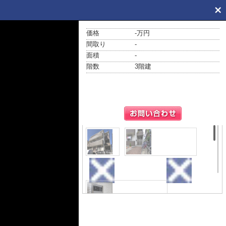
価格
-万円
間取り
-
面積
-
階数
3階建
外観
エントランス
その他共用部分