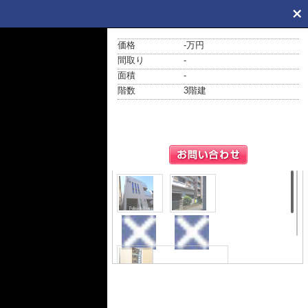
価格
-万円
間取り
-
面積
-
階数
3階建
外観
展望
その他共用部分