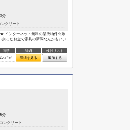
3分
コンクリート
★ インターネット無料の築浅物件☆敷
♪余ったお金で家具の新調なんかもいい
面積
詳細
検討リスト
25.74㎡
詳細を見る
追加する
5分
コンクリート