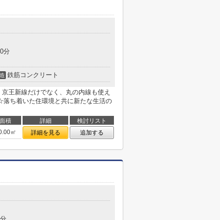
0分
鉄筋コンクリート
造
、京王新線だけでなく、丸の内線も使え
☆落ち着いた住環境と共に新たな生活の
面積
詳細
検討リスト
0.00㎡
詳細を見る
追加する
9分