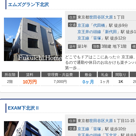
エムズグラン下北沢
東京都
世田谷区
大原
１丁目
住所
交通
京王線
「
代田橋
」駅 徒歩9分
京王井の頭線
「
新代田
」駅 徒歩1
京王線
「
笹塚
」駅 徒歩12分
築1年
3階建 地下1階
築年
階数
構
どこでもドアはここにあった☆ 京王線
るので通勤や休日のお出かけも楽チン♪
第一歩...
所在階
賃料
管理費・共益費
敷金
礼金
間取り
10
万円
0ヶ月
2階
7,000円
1ヶ月
1K
2
EXAM下北沢Ⅱ
東京都
世田谷区
大原
１丁目11-15
住所
交通
京王線
「
笹塚
」駅 徒歩10分
京王井の頭線
「
下北沢
」駅 徒歩