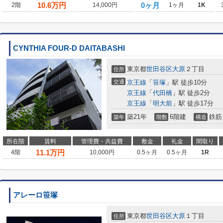
10.6
万円
0ヶ月
2階
14,000円
1ヶ月
1K
CYNTHIA FOUR-D DAITABASHI
東京都
世田谷区
大原
２丁目
住所
交通
京王線
「
笹塚
」駅 徒歩10分
京王線
「
代田橋
」駅 徒歩2分
京王線
「
明大前
」駅 徒歩17分
築21年
6階建
鉄筋
築年
階数
構造
所在階
賃料
管理費・共益費
敷金
礼金
間取り
11.1
万円
4階
10,000円
0.5ヶ月
0.5ヶ月
1R
アレーロ笹塚
東京都
世田谷区
大原
１丁目
住所