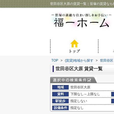
世田谷区大原の賃貸一覧｜笹塚の賃貸なら
TOP
>
(賃貸)地域から探す
>
世田谷区
世田谷区大原 賃貸一覧
地域
世田谷区大原
賃料
下限なし～上限なし
駅徒歩
指定しない
設備条件
指定なし