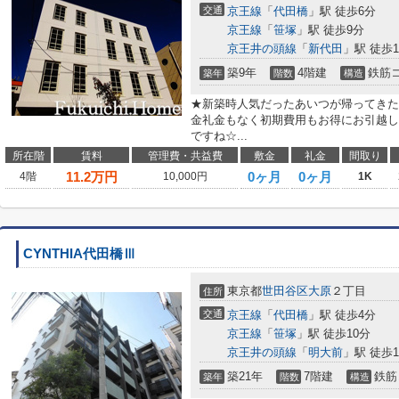
交通
京王線
「
代田橋
」駅 徒歩6分
京王線
「
笹塚
」駅 徒歩9分
京王井の頭線
「
新代田
」駅 徒歩1
築9年
4階建
鉄筋
築年
階数
構造
★新築時人気だったあいつが帰ってきた
金礼金もなく初期費用もお得にお引越し
ですね☆...
所在階
賃料
管理費・共益費
敷金
礼金
間取り
11.2
万円
0ヶ月
0ヶ月
4階
10,000円
1K
CYNTHIA代田橋Ⅲ
東京都
世田谷区
大原
２丁目
住所
交通
京王線
「
代田橋
」駅 徒歩4分
京王線
「
笹塚
」駅 徒歩10分
京王井の頭線
「
明大前
」駅 徒歩1
築21年
7階建
鉄筋
築年
階数
構造