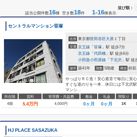
並び順：
16
18
1-16
該当公開件数
棟 空き数
件
棟表示
セントラルマンション笹塚
東京都
世田谷区
大原
１丁目
住所
交通
京王線
「
笹塚
」駅 徒歩7分
京王線
「
代田橋
」駅 徒歩6分
小田急小田原線
「
下北沢
」駅 徒
築41年
5階建
鉄筋
築年
階数
構造
やっぱりＲＣ造！安心遮音で毎日に安心
すぐな道のりを一本…休日には下北沢駅
マンシ...
所在階
賃料
管理費・共益費
敷金
礼金
間取り
5.4
万円
0ヶ月
0ヶ月
4階
4,000円
1K
HJ PLACE SASAZUKA