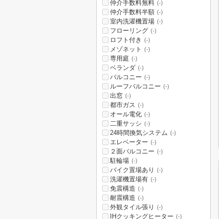
仲介手数料無料
(-)
仲介手数料半額
(-)
室内洗濯機置場
(-)
フローリング
(-)
ロフト付き
(-)
メゾネット
(-)
専用庭
(-)
ベランダ
(-)
バルコニー
(-)
ルーフバルコニー
(-)
出窓
(-)
都市ガス
(-)
オール電化
(-)
二重サッシ
(-)
24時間換気システム
(-)
エレベーター
(-)
２面バルコニー
(-)
駐輪場
(-)
バイク置場あり
(-)
洗濯機置場有
(-)
免震構造
(-)
耐震構造
(-)
外観タイル張り
(-)
IHクッキングヒーター
(-)