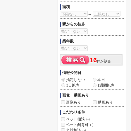
面積
～
駅からの徒歩
築年数
16
件が該当
情報公開日
指定しない
本日
3日以内
1週間以内
画像・動画あり
画像あり
動画あり
こだわり条件
ペット相談
(-)
ペット飼育可
(-)
楽器相談
(-)