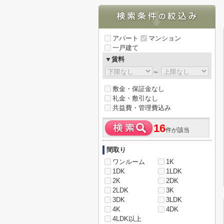
アパート
マンション
一戸建て
▼賃料
～
敷金・保証金なし
礼金・敷引なし
共益費・管理費込み
16
件が該当
間取り
ワンルーム
1K
1DK
1LDK
2K
2DK
2LDK
3K
3DK
3LDK
4K
4DK
4LDK以上