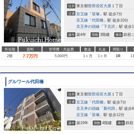
東京都
世田谷区
大原
１丁目
住所
交通
京王線
「
笹塚
」駅 徒歩7分
京王線
「
代田橋
」駅 徒歩10分
京王井の頭線
「
下北沢
」駅 徒歩1
築4年
3階建
鉄筋
築年
階数
構造
所在階
賃料
管理費・共益費
敷金
礼金
間取り
7.7
万円
2階
5,000円
1ヶ月
1ヶ月
1R
1
グルワール代田橋
東京都
世田谷区
大原
１丁目
住所
交通
京王線
「
代田橋
」駅 徒歩7分
京王井の頭線
「
新代田
」駅 徒歩
京王線
「
笹塚
」駅 徒歩12分
築19年
4階建
鉄筋
築年
階数
構造