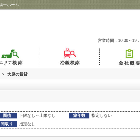
福一ホーム
営業時間：10:00～19：
>
大原の賃貸
面積
下限なし～上限なし
築年数
指定しない
間取り
指定なし