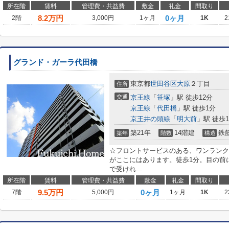
所在階
賃料
管理費・共益費
敷金
礼金
間取り
8.2
万円
0ヶ月
2階
3,000円
1ヶ月
1K
2
グランド・ガーラ代田橋
東京都
世田谷区
大原
２丁目
住所
交通
京王線
「
笹塚
」駅 徒歩12分
京王線
「
代田橋
」駅 徒歩1分
京王井の頭線
「
明大前
」駅 徒歩1
築21年
14階建
鉄
築年
階数
構造
☆フロントサービスのある、ワンランク
がここにはあります。徒歩1分。目の前
で受けれ...
所在階
賃料
管理費・共益費
敷金
礼金
間取り
9.5
万円
0ヶ月
7階
5,000円
1ヶ月
1K
2