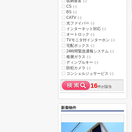
収納豊富
(-)
CS
(-)
BS
(-)
CATV
(-)
光ファイバー
(-)
インターネット対応
(-)
オートロック
(-)
TVモニタ付インターホン
(-)
宅配ボックス
(-)
24時間緊急通報システム
(-)
複層ガラス
(-)
ディンプルキー
(-)
防犯カメラ
(-)
コンシェルジュサービス
(-)
16
件が該当
新着物件