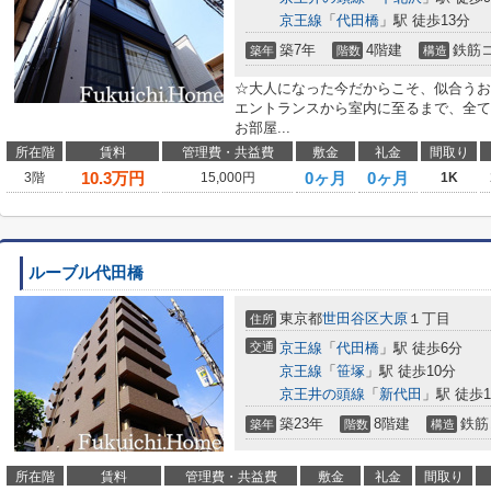
京王線
「
代田橋
」駅 徒歩13分
築7年
4階建
鉄筋
築年
階数
構造
☆大人になった今だからこそ、似合うお
エントランスから室内に至るまで、全て
お部屋...
所在階
賃料
管理費・共益費
敷金
礼金
間取り
10.3
万円
0ヶ月
0ヶ月
3階
15,000円
1K
ルーブル代田橋
東京都
世田谷区
大原
１丁目
住所
交通
京王線
「
代田橋
」駅 徒歩6分
京王線
「
笹塚
」駅 徒歩10分
京王井の頭線
「
新代田
」駅 徒歩1
築23年
8階建
鉄筋
築年
階数
構造
所在階
賃料
管理費・共益費
敷金
礼金
間取り