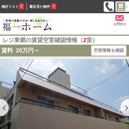
0
0
検討リスト
最近見た物件
お問合せ
レジ東郷の賃貸空室確認情報（
2
室）
賃料
20
万円～
空室情報を確認