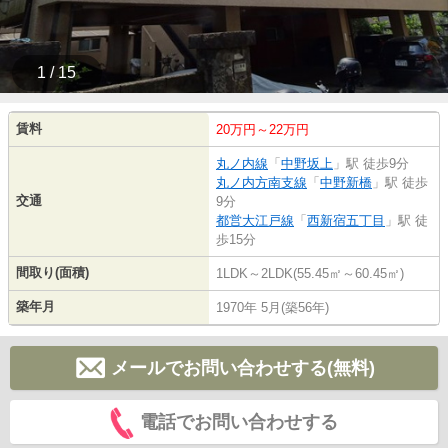
1 / 15
賃料
20万円～22万円
丸ノ内線
「
中野坂上
」駅 徒歩9分
丸ノ内方南支線
「
中野新橋
」駅 徒歩
交通
9分
都営大江戸線
「
西新宿五丁目
」駅 徒
歩15分
間取り(面積)
1LDK～2LDK(55.45㎡～60.45㎡)
築年月
1970年 5月(築56年)
メールでお問い合わせする(無料)
電話でお問い合わせする