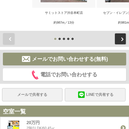
サミットストア渋谷本町店
セブン・イレブン
約987m／13分
約981
前
メールでお問い合わせする(無料)
電話でお問い合わせする
メールで共有する
LINEで共有する
空室一覧
20万円
2階/1LDK/60.45㎡