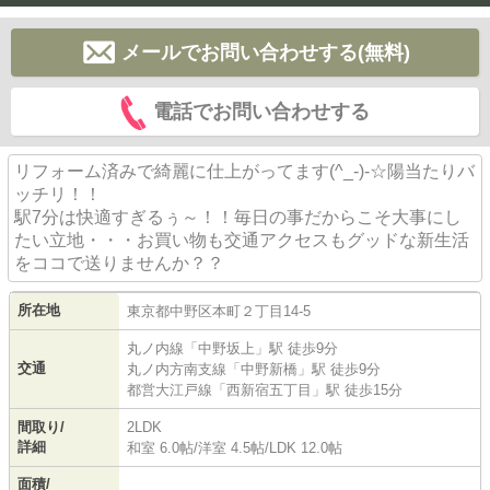
メールでお問い合わせする(無料)
電話でお問い合わせする
リフォーム済みで綺麗に仕上がってます(^_-)-☆陽当たりバ
ッチリ！！
駅7分は快適すぎるぅ～！！毎日の事だからこそ大事にし
たい立地・・・お買い物も交通アクセスもグッドな新生活
をココで送りませんか？？
所在地
東京都
中野区
本町
２丁目14-5
丸ノ内線
「
中野坂上
」駅 徒歩9分
交通
丸ノ内方南支線
「
中野新橋
」駅 徒歩9分
都営大江戸線
「
西新宿五丁目
」駅 徒歩15分
間取り/
2LDK
詳細
和室 6.0帖
/
洋室 4.5帖
/
LDK 12.0帖
面積/