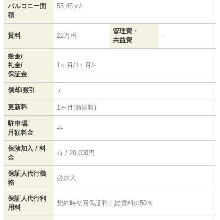
バルコニー面
55.45㎡/-
積
管理費・
賃料
22万円
-
共益費
敷金/
礼金/
1ヶ月/1ヶ月/-
保証金
償却/敷引
-/-
更新料
1ヶ月(新賃料)
駐車場/
-/-
月額料金
保険加入 / 料
有 / 20,000円
金
保証人代行義
必加入
務
保証人代行利
契約時初回保証料：総賃料の50％
用料