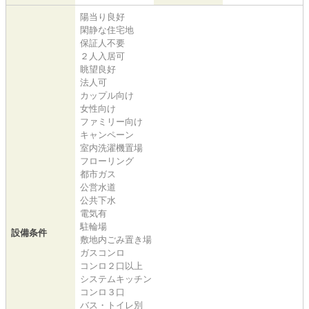
陽当り良好
閑静な住宅地
保証人不要
２人入居可
眺望良好
法人可
カップル向け
女性向け
ファミリー向け
キャンペーン
室内洗濯機置場
フローリング
都市ガス
公営水道
公共下水
電気有
駐輪場
設備条件
敷地内ごみ置き場
ガスコンロ
コンロ２口以上
システムキッチン
コンロ３口
バス・トイレ別