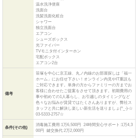
温水洗浄便座
洗面台
洗髪洗面化粧台
シャワー
独立洗面台
エアコン
シューズボックス
光ファイバー
TVモニタ付インターホン
宅配ボックス
エアコン2台
笹塚を中心に京王線、丸ノ内線のお部屋探しは「福一
ホーム」にお任せ下さい！オンライン内見やIT重説も
ご対応できます。単身の方からファミリーの方までお
客様に合わせたご提案をさせて頂きます。初期費用の
備考
事や初めての1人暮らし、お引越しのタイミングなど
色々なお悩みが賃貸ではたくさんありますが、弊社ス
タッフと共に解決し楽しい新生活を送りましょ(^_-)-☆
03-5333-2757☆
消毒施工費用:1万6,500円 24時間安心サポート:1万4,3
条件(その他)
00円 鍵交換代:2万2,000円