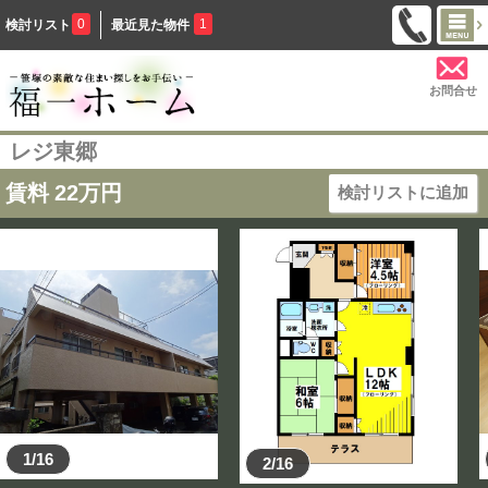
0
1
検討リスト
最近見た物件
お問合せ
レジ東郷
賃料
22
万円
検討リストに追加
1/16
2/16