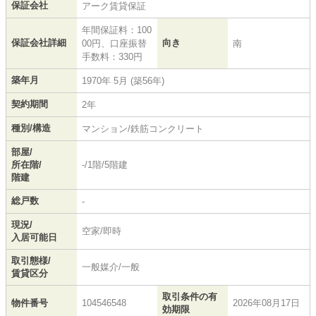
保証会社
アーク賃貸保証
年間保証料：100
保証会社詳細
向き
00円、口座振替
南
手数料：330円
築年月
1970年 5月 (築56年)
契約期間
2年
種別/構造
マンション/鉄筋コンクリート
部屋/
所在階/
-/1階/5階建
階建
総戸数
-
現況/
空家/即時
入居可能日
取引態様/
一般媒介/一般
賃貸区分
取引条件の有
物件番号
104546548
2026年08月17日
効期限