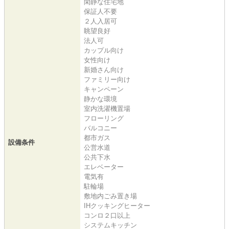
閑静な住宅地
保証人不要
２人入居可
眺望良好
法人可
カップル向け
女性向け
新婚さん向け
ファミリー向け
キャンペーン
静かな環境
室内洗濯機置場
フローリング
バルコニー
都市ガス
設備条件
公営水道
公共下水
エレベーター
電気有
駐輪場
敷地内ごみ置き場
IHクッキングヒーター
コンロ２口以上
システムキッチン