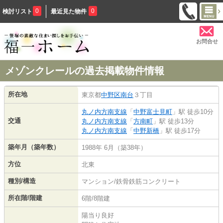
0
0
検討リスト
最近見た物件
お問合せ
メゾンクレールの過去掲載物件情報
所在地
東京都
中野区
南台
３丁目
丸ノ内方南支線
「
中野富士見町
」駅 徒歩10分
交通
丸ノ内方南支線
「
方南町
」駅 徒歩13分
丸ノ内方南支線
「
中野新橋
」駅 徒歩17分
築年月（築年数）
1988年 6月（築38年）
方位
北東
種別/構造
マンション/鉄骨鉄筋コンクリート
所在階/階建
6階/8階建
陽当り良好