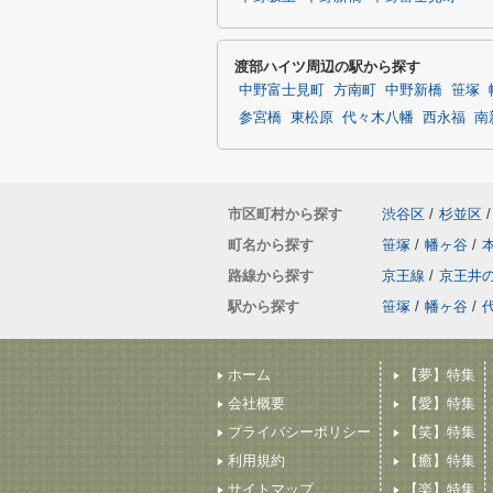
渡部ハイツ周辺の駅から探す
中野富士見町
方南町
中野新橋
笹塚
参宮橋
東松原
代々木八幡
西永福
南
市区町村から探す
渋谷区
/
杉並区
/
町名から探す
笹塚
/
幡ヶ谷
/
路線から探す
京王線
/
京王井
駅から探す
笹塚
/
幡ヶ谷
/
ホーム
【夢】特集
会社概要
【愛】特集
プライバシーポリシー
【笑】特集
利用規約
【癒】特集
サイトマップ
【楽】特集