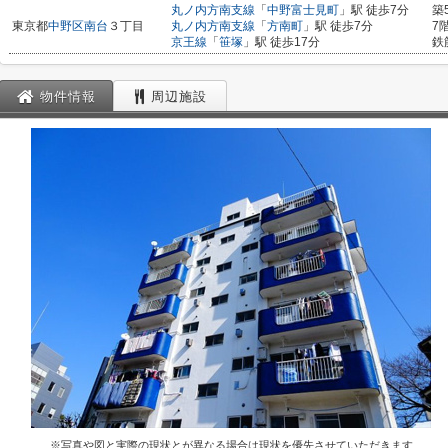
丸ノ内方南支線
「
中野富士見町
」駅 徒歩7分
築
東京都
中野区
南台
３丁目
丸ノ内方南支線
「
方南町
」駅 徒歩7分
7
京王線
「
笹塚
」駅 徒歩17分
鉄
物件情報
周辺施設
※写真や図と実際の現状とが異なる場合は現状を優先させていただきます