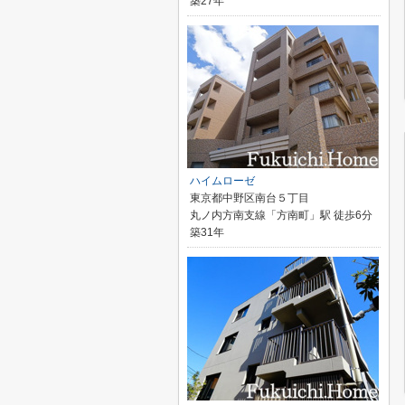
築27年
ハイムローゼ
東京都中野区南台５丁目
丸ノ内方南支線「方南町」駅 徒歩6分
築31年