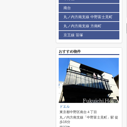
南台
丸ノ内方南支線 中野富士見町
丸ノ内方南支線 方南町
京王線 笹塚
おすすめ物件
ドエル
東京都中野区南台４丁目
丸ノ内方南支線「中野富士見町」駅 徒
歩16分