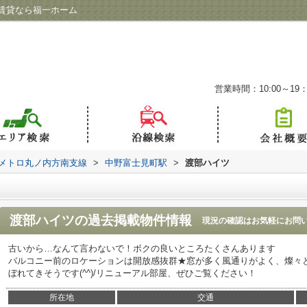
賃貸なら福一ホーム
営業時間：10:00～19：
メトロ丸ノ内方南支線
>
中野富士見町駅
>
渡部ハイツ
渡部ハイツ
の過去掲載物件情報
現況の確認はお気軽にお問
古いから…なんて言わないで！ボクの良いところたくさんあります
バルコニー前のロケーションは開放感抜群★窓が多く風通りがよく、燦々
ぼれてきそうです(^^)/リニューアル部屋、ぜひご覧ください！
所在地
交通