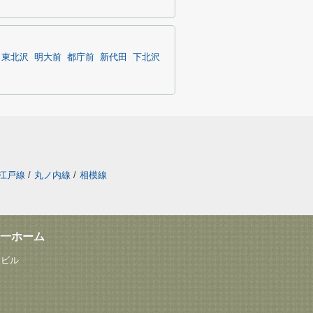
東北沢
明大前
都庁前
新代田
下北沢
江戸線
/
丸ノ内線
/
相模線
一ホーム
塚ビル