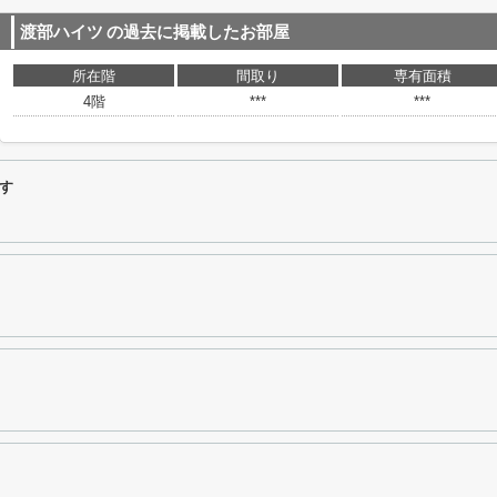
渡部ハイツ
の過去に掲載したお部屋
所在階
間取り
専有面積
4階
***
***
す