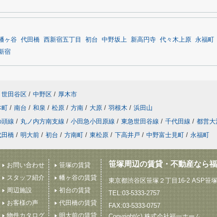
幡ヶ谷
代田橋
西新宿五丁目
初台
中野坂上
新高円寺
代々木上原
永福町
新宿
世田谷区
/
中野区
/
厚木市
本町
/
南台
/
和泉
/
松原
/
方南
/
大原
/
羽根木
/
浜田山
の頭線
/
丸ノ内方南支線
/
小田急小田原線
/
東急世田谷線
/
千代田線
/
都営大
代田橋
/
明大前
/
初台
/
方南町
/
東松原
/
下高井戸
/
中野富士見町
/
永福町
笹塚周辺の賃貸・不動産なら福
お問い合わせ
笹塚の賃貸
スタッフ紹介
幡ヶ谷の賃貸
東京都渋谷区笹塚２丁目16-2 ASP笹
周辺施設
初台の賃貸
TEL:03-5333-2757
お客様の声
代田橋の賃貸
FAX:03-5333-0757
物件カタログ
明大前の賃貸
Copyright(c) 株式会社福一ホーム