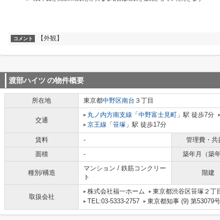
【外観】
コメント
渡部ハイツ
の物件概要
所在地
東京都
中野区
南台
３丁目
丸ノ内方南支線
「
中野富士見町
」駅 徒歩7分
交通
京王線
「
笹塚
」駅 徒歩17分
賃料
-
管理費・共
面積
-
築年月（築
マンション / 鉄筋コンクリー
種別/構造
階建
ト
株式会社福一ホーム
東京都渋谷区笹塚２丁目1
取扱会社
TEL:03-5333-2757
東京都知事 (9) 第53079