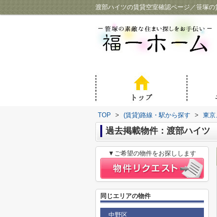
渡部ハイツの賃貸空室確認ページ／笹塚の
TOP
>
(賃貸)路線・駅から探す
>
東京
過去掲載物件：渡部ハイツ
▼ご希望の物件をお探しします
同じエリアの物件
中野区