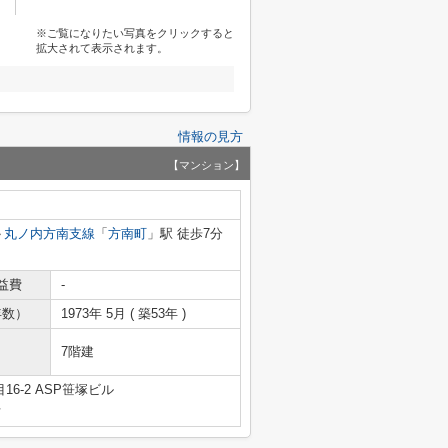
※ご覧になりたい写真をクリックすると
拡大されて表示されます。
情報の見方
【マンション】
丸ノ内方南支線
「
方南町
」駅 徒歩7分
益費
-
年数）
1973年 5月 ( 築53年 )
7階建
6-2 ASP笹塚ビル
号