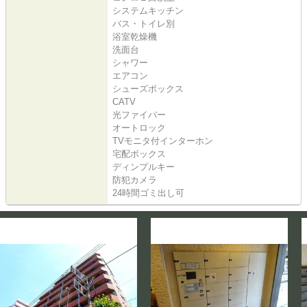
システムキッチン
バス・トイレ別
浴室乾燥機
洗面台
シャワー
エアコン
シューズボックス
CATV
光ファイバー
オートロック
TVモニタ付インターホン
宅配ボックス
ディンプルキー
防犯カメラ
24時間ゴミ出し可