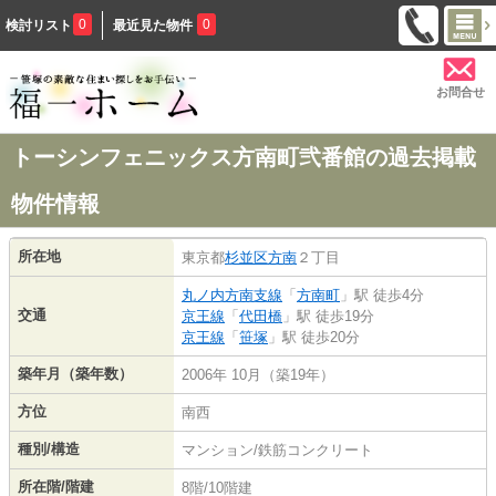
0
0
検討リスト
最近見た物件
お問合せ
トーシンフェニックス方南町弐番館の過去掲載
物件情報
所在地
東京都
杉並区
方南
２丁目
丸ノ内方南支線
「
方南町
」駅 徒歩4分
交通
京王線
「
代田橋
」駅 徒歩19分
京王線
「
笹塚
」駅 徒歩20分
築年月（築年数）
2006年 10月（築19年）
方位
南西
種別/構造
マンション/鉄筋コンクリート
所在階/階建
8階/10階建