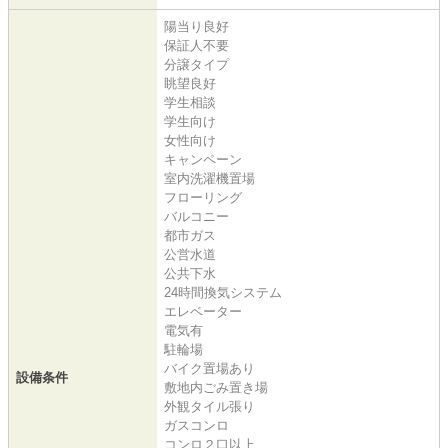
陽当り良好
保証人不要
分譲タイプ
眺望良好
学生相談
学生向け
女性向け
キャンペーン
室内洗濯機置場
フローリング
バルコニー
都市ガス
公営水道
公共下水
24時間換気システム
エレベーター
電気有
駐輪場
バイク置場あり
設備条件
敷地内ごみ置き場
外観タイル張り
ガスコンロ
コンロ２口以上