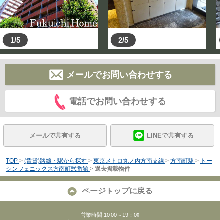
1/5
2/5
メールでお問い合わせする
電話でお問い合わせする
メールで共有する
LINEで共有する
TOP
>
(賃貸)路線・駅から探す
>
東京メトロ丸ノ内方南支線
>
方南町駅
>
トー
シンフェニックス方南町弐番館
>
過去掲載物件
ページトップに戻る
営業時間:10:00～19：00