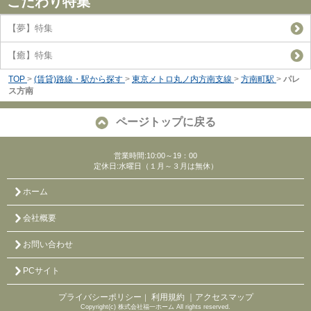
こだわり特集
【夢】特集
【癒】特集
TOP
>
(賃貸)路線・駅から探す
>
東京メトロ丸ノ内方南支線
>
方南町駅
>
パレ
ス方南
ページトップに戻る
営業時間:10:00～19：00
定休日:水曜日（１月～３月は無休）
ホーム
会社概要
お問い合わせ
PCサイト
プライバシーポリシー
利用規約
｜アクセスマップ
｜
Copyright(c) 株式会社福一ホーム All rights reserved.