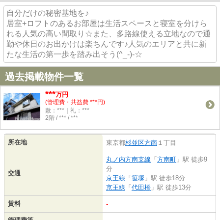
自分だけの秘密基地を♪
居室+ロフトのあるお部屋は生活スペースと寝室を分けら
れる人気の高い間取り☆また、多路線使える立地なので通
勤や休日のお出かけは楽ちんです♪人気のエリアと共に新
たな生活の第一歩を踏み出そう(^_-)-☆
過去掲載物件一覧
***
万円
(管理費・共益費 ***円)
敷：***｜礼：***
2階 / *** / ***
所在地
東京都
杉並区
方南
１丁目
丸ノ内方南支線
「
方南町
」駅 徒歩9
分
交通
京王線
「
笹塚
」駅 徒歩18分
京王線
「
代田橋
」駅 徒歩13分
賃料
-