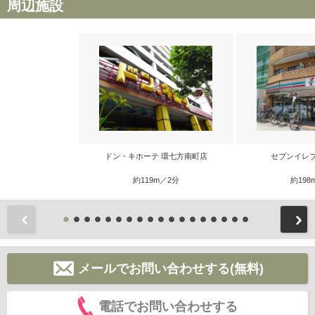
周辺施設
ドン・キホーテ 環七方南町店
セブンイレ
約119m／2分
約198
前
メールでお問い合わせする(無料)
電話でお問い合わせする