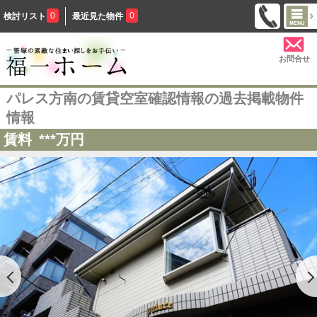
0
0
検討リスト
最近見た物件
お問合せ
パレス方南の賃貸空室確認情報の過去掲載物件
情報
賃料
***
万円