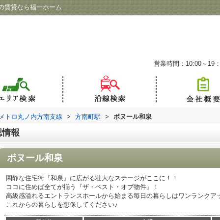
の賃貸なら福一ホーム
営業時間：10:00～19：
メトロ丸ノ内方南支線
>
方南町駅
>
ボヌール和泉
認情報
ボヌール和泉
閑静な住宅街『和泉』に広がる壮大なステージがここに！！
ココに住めば全てが揃う『ザ・ベスト・オブ物件』！
高級感溢れるエントランスホールから始まる毎日の暮らしはワンランクア
これからの暮らしを想像してください♪