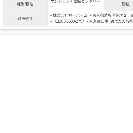
マンション / 鉄筋コンクリー
種別/構造
階建
ト
株式会社福一ホーム
東京都渋谷区笹塚２丁目1
取扱会社
TEL:03-5333-2757
東京都知事 (9) 第53079