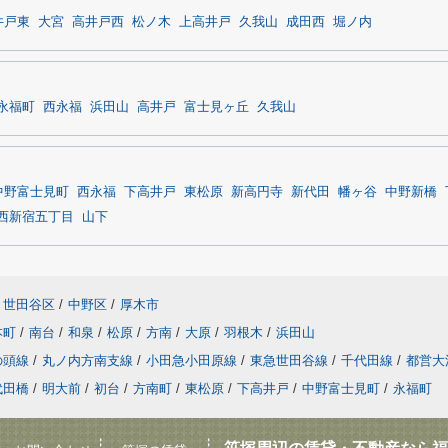
井戸東
大宮
高井戸西
松ノ木
上高井戸
久我山
成田西
堀ノ内
永福町
西永福
浜田山
高井戸
富士見ヶ丘
久我山
中野富士見町
西永福
下高井戸
東松原
新高円寺
新代田
幡ヶ谷
中野新橋
西新宿五丁目
山下
世田谷区
/
中野区
/
厚木市
本町
/
南台
/
和泉
/
松原
/
方南
/
大原
/
羽根木
/
浜田山
の頭線
/
丸ノ内方南支線
/
小田急小田原線
/
東急世田谷線
/
千代田線
/
都営大
代田橋
/
明大前
/
初台
/
方南町
/
東松原
/
下高井戸
/
中野富士見町
/
永福町