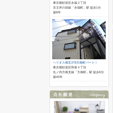
東京都杉並区永福２丁目
京王井の頭線「永福町」駅 徒歩1分
築8年
ヘリオス相互378方南町パートⅠ
東京都杉並区和泉４丁目
丸ノ内方南支線「方南町」駅 徒歩6分
築40年