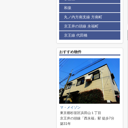
和泉
丸ノ内方南支線 方南町
京王井の頭線 永福町
京王線 代田橋
おすすめ物件
マ・メイゾン
東京都杉並区浜田山１丁目
京王井の頭線「西永福」駅 徒歩7分
築31年