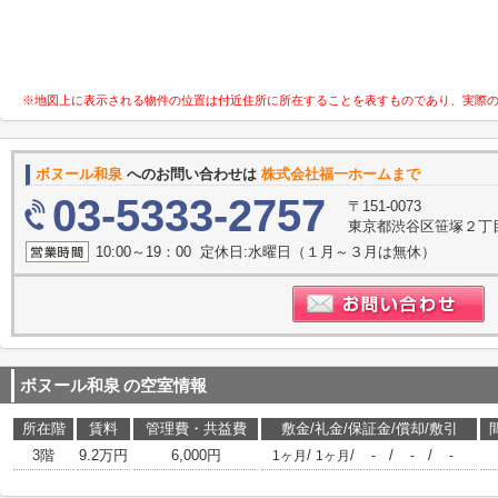
※地図上に表示される物件の位置は付近住所に所在することを表すものであり、実際
ボヌール和泉
へのお問い合わせは
株式会社福一ホームまで
03-5333-2757
〒151-0073
東京都渋谷区笹塚２丁目1
10:00～19：00 定休日:水曜日（１月～３月は無休）
ボヌール和泉
の空室情報
所在階
賃料
管理費・共益費
敷金/礼金/保証金/償却/敷引
3階
9.2万円
6,000円
/
/
/
/
1ヶ月
1ヶ月
-
-
-