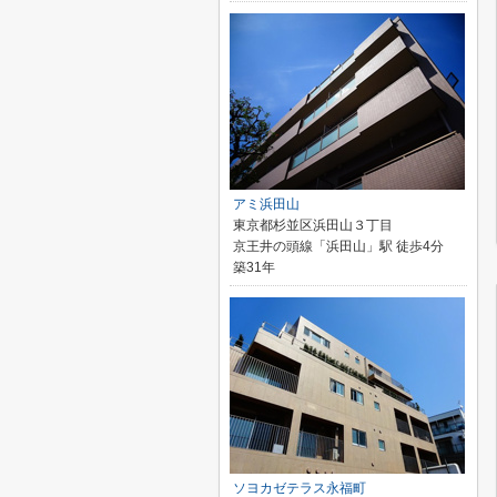
アミ浜田山
東京都杉並区浜田山３丁目
京王井の頭線「浜田山」駅 徒歩4分
築31年
ソヨカゼテラス永福町