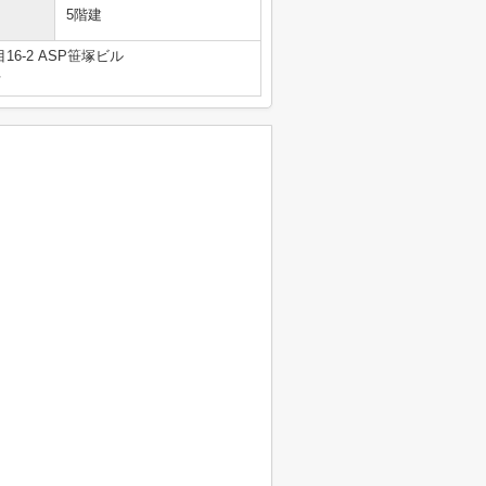
5階建
6-2 ASP笹塚ビル
号