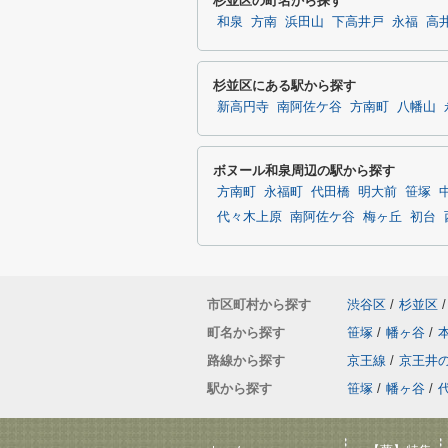
杉並区の町名から探す
和泉
方南
浜田山
下高井戸
永福
高
杉並区にある駅から探す
新高円寺
南阿佐ケ谷
方南町
八幡山
ボヌール和泉周辺の駅から探す
方南町
永福町
代田橋
明大前
笹塚
代々木上原
南阿佐ケ谷
梅ヶ丘
初台
市区町村から探す
渋谷区
/
杉並区
/
町名から探す
笹塚
/
幡ヶ谷
/
路線から探す
京王線
/
京王井
駅から探す
笹塚
/
幡ヶ谷
/