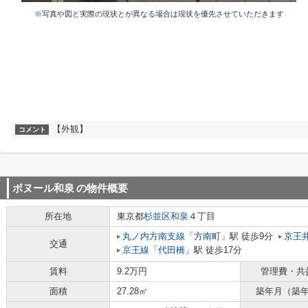
※写真や図と実際の現状とが異なる場合は現状を優先させていただきます
【外観】
コメント
ボヌール和泉
の物件概要
所在地
東京都
杉並区
和泉
４丁目
丸ノ内方南支線
「
方南町
」駅 徒歩9分
京王
交通
京王線
「
代田橋
」駅 徒歩17分
賃料
9.2万円
管理費・共
面積
27.28㎡
築年月（築