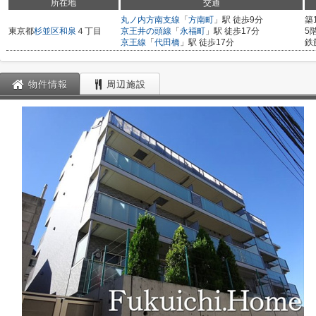
所在地
交通
丸ノ内方南支線
「
方南町
」駅 徒歩9分
築
東京都
杉並区
和泉
４丁目
京王井の頭線
「
永福町
」駅 徒歩17分
5
京王線
「
代田橋
」駅 徒歩17分
鉄
物件情報
周辺施設