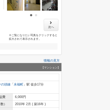
次へ
※ご覧になりたい写真をクリックすると
拡大されて表示されます。
情報の見方
【マンション】
井の頭線
「
永福町
」駅 徒歩17分
益費
6,000円
年数）
2010年 2月 ( 築16年 )