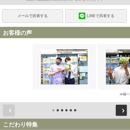
メールで共有する
LINEで共有する
お客様の声
㈱福一
前
こだわり特集