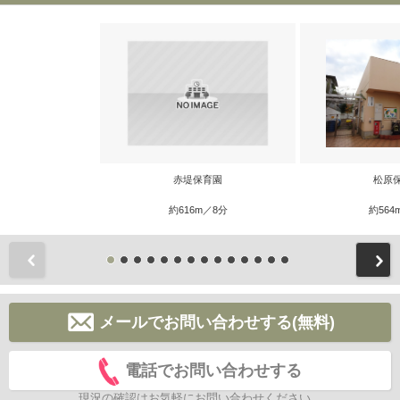
赤堤保育園
松原
約616m／8分
約564
前
メールでお問い合わせする(無料)
電話でお問い合わせする
現況の確認はお気軽にお問い合わせください。