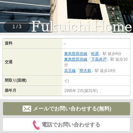
1 / 3
賃料
-
東急世田谷線
「
松原
」駅 徒歩6分
東急世田谷線
「
下高井戸
」駅 徒歩10
交通
分
京王線
「
明大前
」駅 徒歩14分
間取り(面積)
-(-)
築年月
1995年 2月(築31年)
メールでお問い合わせする(無料)
電話でお問い合わせする