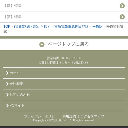
【愛】特集
【笑】特集
TOP
>
(賃貸)路線・駅から探す
>
東急電鉄東急世田谷線
>
松原駅
>
松原望月貸
家
ページトップに戻る
営業時間:10:00～19：00
定休日:水曜日（１月～３月は無休）
ホーム
会社概要
お問い合わせ
PCサイト
プライバシーポリシー
利用規約
｜アクセスマップ
｜
Copyright(c) 株式会社福一ホーム All rights reserved.