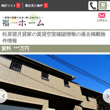
0
0
検討リスト
最近見た物件
お問合せ
松原望月貸家の賃貸空室確認情報の過去掲載物
件情報
賃料
***
万円