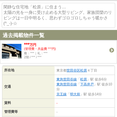
閑静な住宅地「松原」に住まう…
太陽の光を一身に受け止める大型リビング。家族団欒のリ
ビングは一日中明るく、思わずゴロゴロしちゃう暖かさ
(^_-)-☆
過去掲載物件一覧
***
万円
(管理費・共益費 ***円)
敷：***｜礼：***
2階 / *** / ***
所在地
東京都
世田谷区
松原
４丁目
東急世田谷線
「
松原
」駅 徒歩6分
東急世田谷線
「
下高井戸
」駅 徒歩10
交通
分
京王線
「
明大前
」駅 徒歩14分
賃料
-
管理費等
-