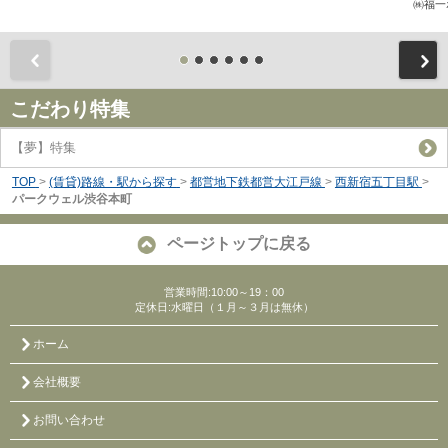
㈱福一
前
こだわり特集
【夢】特集
TOP
>
(賃貸)路線・駅から探す
>
都営地下鉄都営大江戸線
>
西新宿五丁目駅
>
パークウェル渋谷本町
ページトップに戻る
営業時間:10:00～19：00
定休日:水曜日（１月～３月は無休）
ホーム
会社概要
お問い合わせ