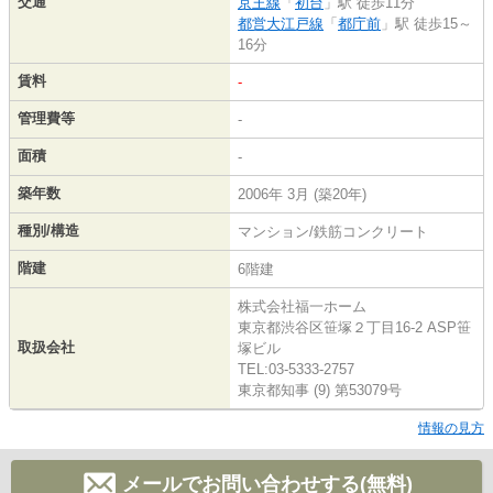
交通
京王線
「
初台
」駅 徒歩11分
都営大江戸線
「
都庁前
」駅 徒歩15～
16分
賃料
-
管理費等
-
面積
-
築年数
2006年 3月 (築20年)
種別/構造
マンション/鉄筋コンクリート
階建
6階建
株式会社福一ホーム
東京都渋谷区笹塚２丁目16-2 ASP笹
取扱会社
塚ビル
TEL:03-5333-2757
東京都知事 (9) 第53079号
情報の見方
メールでお問い合わせする(無料)