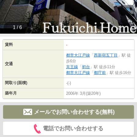
1 / 6
賃料
-
都営大江戸線
「
西新宿五丁目
」駅 徒
歩6分
交通
京王線
「
初台
」駅 徒歩11分
都営大江戸線
「
都庁前
」駅 徒歩16分
間取り(面積)
-(-)
築年月
2006年 3月(築20年)
メールでお問い合わせする(無料)
電話でお問い合わせする