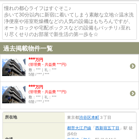
憧れの都心ライフはすぐそこ♪
歩いて30分以内に新宿に着いてしまう素敵な立地☆温水洗
浄便座や浴室乾燥機などの人気の設備はもちろんですが、
オートロックや宅配ボックスなどの設備もバッチリ♪至れ
り尽くせりのお部屋で新生活の第一歩を☆
過去掲載物件一覧
***
万円
(管理費・共益費 ***円)
敷：***｜礼：***
5階 / *** / ***
***
万円
(管理費・共益費 ***円)
敷：***｜礼：***
6階 / *** / ***
所在地
東京都
渋谷区
本町
３丁目
都営大江戸線
「
西新宿五丁目
」駅 徒
歩6分