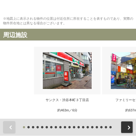
※地図上に表示される物件の位置は付近住所に所在することを表すものであり、実際の
物件所在地とは異なる場合がございます。
周辺施設
サンクス・渋谷本町３丁目店
ファミリーセ
約463m／6分
約637
前