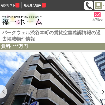
0
0
検討リスト
最近見た物件
お問合せ
パークウェル渋谷本町の賃貸空室確認情報の過
去掲載物件情報
賃料
***
万円