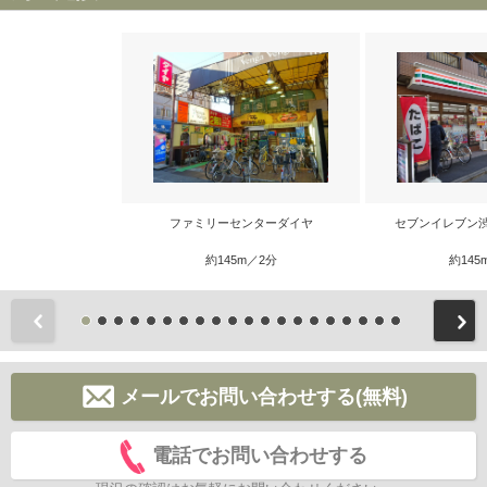
ファミリーセンターダイヤ
セブンイレブン
約145m／2分
約145
前
メールでお問い合わせする(無料)
電話でお問い合わせする