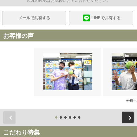
現況の確認はお気軽にお問い合わせください。
メールで共有する
LINEで共有する
お客様の声
㈱福一
前
こだわり特集