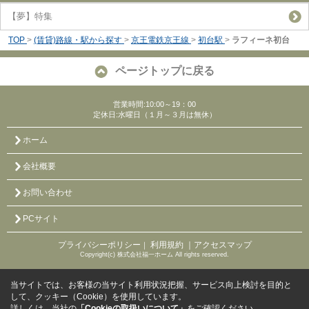
【夢】特集
TOP
>
(賃貸)路線・駅から探す
>
京王電鉄京王線
>
初台駅
>
ラフィーネ初台
ページトップに戻る
営業時間:10:00～19：00
定休日:水曜日（１月～３月は無休）
ホーム
会社概要
お問い合わせ
PCサイト
プライバシーポリシー
利用規約
｜アクセスマップ
｜
Copyright(c) 株式会社福一ホーム All rights reserved.
当サイトでは、お客様の当サイト利用状況把握、サービス向上検討を目的と
して、クッキー（Cookie）を使用しています。
詳しくは、当社の
「Cookieの取扱いについて」
をご確認ください。