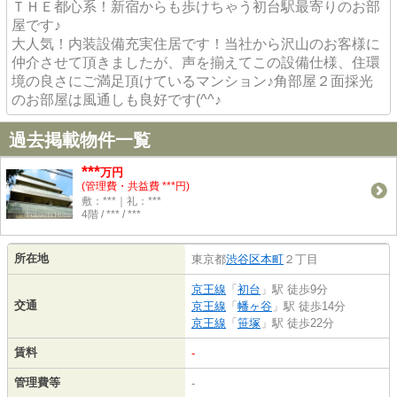
ＴＨＥ都心系！新宿からも歩けちゃう初台駅最寄りのお部
屋です♪
大人気！内装設備充実住居です！当社から沢山のお客様に
仲介させて頂きましたが、声を揃えてこの設備仕様、住環
境の良さにご満足頂けているマンション♪角部屋２面採光
のお部屋は風通しも良好です(^^♪
過去掲載物件一覧
***
万円
(管理費・共益費 ***円)
敷：***｜礼：***
4階 / *** / ***
所在地
東京都
渋谷区
本町
２丁目
京王線
「
初台
」駅 徒歩9分
交通
京王線
「
幡ヶ谷
」駅 徒歩14分
京王線
「
笹塚
」駅 徒歩22分
賃料
-
管理費等
-