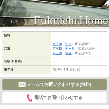
1 / 5
賃料
-
京王線
「
初台
」駅 徒歩9分
交通
京王線
「
幡ヶ谷
」駅 徒歩14分
京王線
「
笹塚
」駅 徒歩22分
間取り(面積)
-(-)
築年月
2015年 6月(築11年)
メールでお問い合わせする(無料)
電話でお問い合わせする