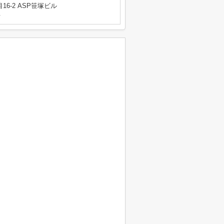
6-2 ASP笹塚ビル
号