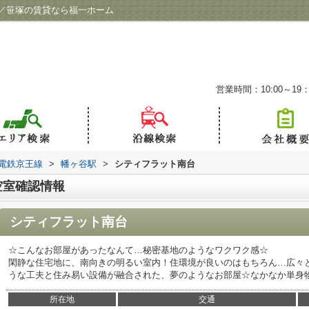
／笹塚の賃貸なら福一ホーム
営業時間：10:00～19：
電鉄京王線
>
幡ヶ谷駅
>
シティフラット南台
空室確認情報
シティフラット南台
☆こんなお部屋があったなんて…秘密基地のようなワクワク感☆
閑静な住宅地に、南向きの明るい室内！住環境が良いのはもちろん…広々
うな工夫と住み易い設備が融合された、夢のようなお部屋☆なかなか単身
所在地
交通