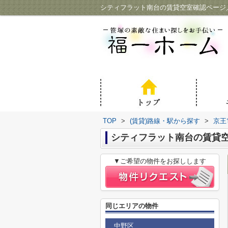
シティフラット南台の賃貸空室確認ページ
TOP
>
(賃貸)路線・駅から探す
>
京王
シティフラット南台の賃貸
▼ご希望の物件をお探しします
同じエリアの物件
中野区