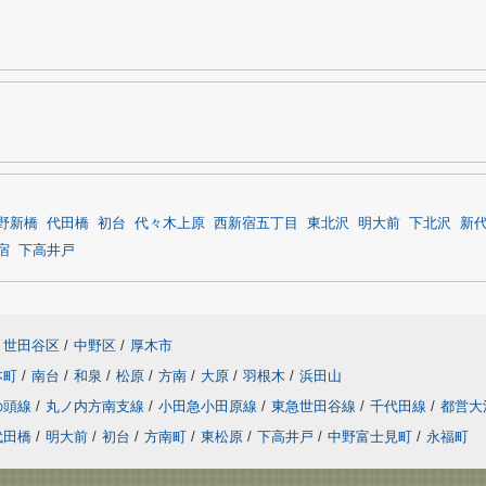
野新橋
代田橋
初台
代々木上原
西新宿五丁目
東北沢
明大前
下北沢
新
宿
下高井戸
世田谷区
/
中野区
/
厚木市
本町
/
南台
/
和泉
/
松原
/
方南
/
大原
/
羽根木
/
浜田山
の頭線
/
丸ノ内方南支線
/
小田急小田原線
/
東急世田谷線
/
千代田線
/
都営大
代田橋
/
明大前
/
初台
/
方南町
/
東松原
/
下高井戸
/
中野富士見町
/
永福町