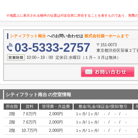
※地図上に表示される物件の位置は付近住所に所在することを表すものであり、実際
シティフラット南台
へのお問い合わせは
株式会社福一ホームまで
03-5333-2757
〒151-0073
東京都渋谷区笹塚２丁目1
10:00～19：00 定休日:水曜日（１月～３月は無休）
シティフラット南台
の空室情報
所在階
賃料
管理費・共益費
敷金/礼金/保証金/償却/敷引
2階
7.6万円
2,000円
/
/
/
/
1ヶ月
1ヶ月
-
-
-
2階
7.6万円
2,000円
/
/
/
/
1ヶ月
1ヶ月
-
-
-
2階
10.7万円
2,000円
/
/
/
/
1ヶ月
1ヶ月
-
-
-