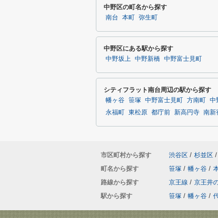
中野区の町名から探す
南台
本町
弥生町
中野区にある駅から探す
中野坂上
中野新橋
中野富士見町
シティフラット南台周辺の駅から探す
幡ヶ谷
笹塚
中野富士見町
方南町
中
永福町
東松原
都庁前
新高円寺
南新
市区町村から探す
渋谷区
/
杉並区
/
町名から探す
笹塚
/
幡ヶ谷
/
路線から探す
京王線
/
京王井
駅から探す
笹塚
/
幡ヶ谷
/