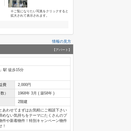
※ご覧になりたい写真をクリックすると
拡大されて表示されます。
情報の見方
【アパート】
」駅 徒歩15分
益費
2,000円
年数）
1968年 3月 ( 築58年 )
2階建
とあわせてまずはお気軽にご相談下さい
諦めない気持ちをテーマにたくさんのプ
物件や新着物件！特別キャンペーン物件
せ！