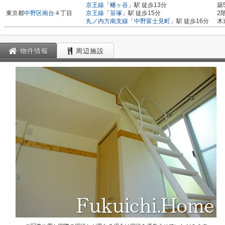
京王線
「
幡ヶ谷
」駅 徒歩13分
築
東京都
中野区
南台
４丁目
京王線
「
笹塚
」駅 徒歩15分
2
丸ノ内方南支線
「
中野富士見町
」駅 徒歩16分
木
物件情報
周辺施設