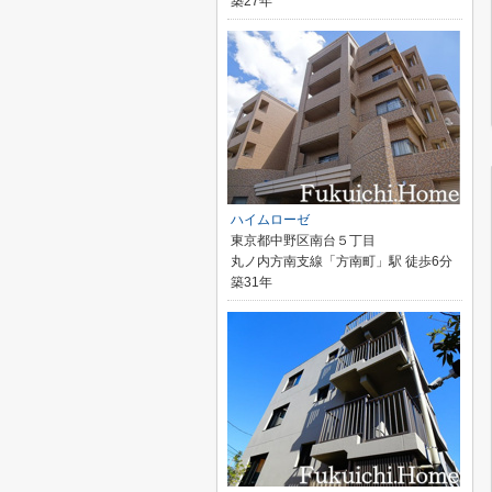
築27年
ハイムローゼ
東京都中野区南台５丁目
丸ノ内方南支線「方南町」駅 徒歩6分
築31年