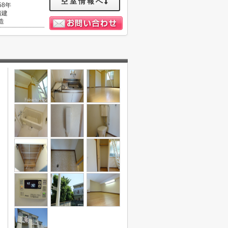
空室情報へ
58年
階建
造