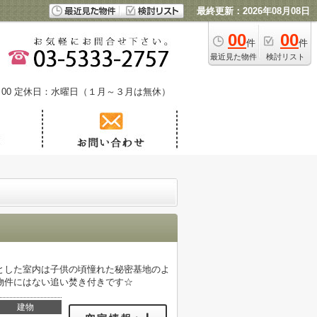
最終更新：2026年08月08日
00
00
件
件
最近見た物件
検討リスト
00
定休日：水曜日（１月～３月は無休）
とした室内は子供の頃憧れた秘密基地のよ
物件にはない追い焚き付きです☆
建物