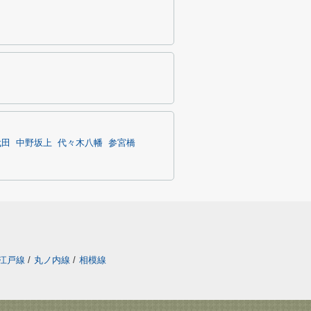
代田
中野坂上
代々木八幡
参宮橋
江戸線
/
丸ノ内線
/
相模線