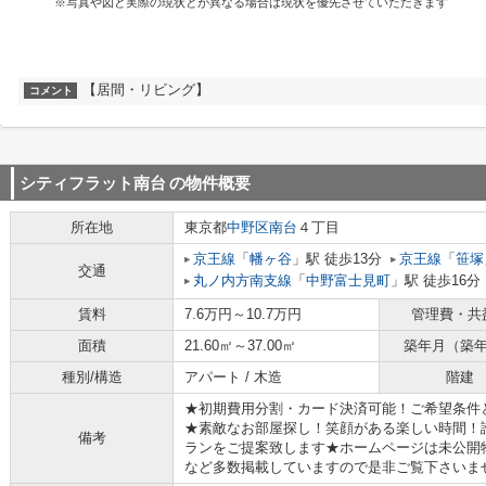
※写真や図と実際の現状とが異なる場合は現状を優先させていただきます
【居間・リビング】
コメント
シティフラット南台
の物件概要
所在地
東京都
中野区
南台
４丁目
京王線
「
幡ヶ谷
」駅 徒歩13分
京王線
「
笹塚
交通
丸ノ内方南支線
「
中野富士見町
」駅 徒歩16分
賃料
7.6万円～10.7万円
管理費・共
面積
21.60㎡～37.00㎡
築年月（築
種別/構造
アパート / 木造
階建
★初期費用分割・カード決済可能！ご希望条件
★素敵なお部屋探し！笑顔がある楽しい時間！
備考
ランをご提案致します★ホームページは未公開
など多数掲載していますので是非ご覧下さいま