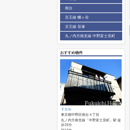
南台
京王線 幡ヶ谷
京王線 笹塚
丸ノ内方南支線 中野富士見町
おすすめ物件
ドエル
東京都中野区南台４丁目
丸ノ内方南支線「中野富士見町」駅 徒
歩16分