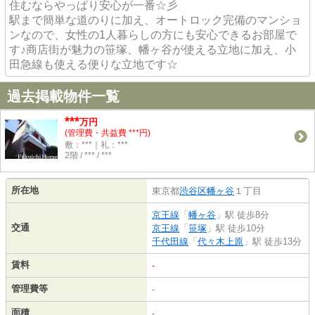
住むならやっぱり安心が一番☆彡
駅まで簡単な道のりに加え、オートロック完備のマンショ
ンなので、女性の1人暮らしの方にも安心できるお部屋で
す♪商店街が魅力の笹塚、幡ヶ谷が使える立地に加え、小
田急線も使える便りな立地です☆
過去掲載物件一覧
***
万円
(管理費・共益費 ***円)
敷：***｜礼：***
2階 / *** / ***
所在地
東京都
渋谷区
幡ヶ谷
１丁目
京王線
「
幡ヶ谷
」駅 徒歩8分
交通
京王線
「
笹塚
」駅 徒歩10分
千代田線
「
代々木上原
」駅 徒歩13分
賃料
-
管理費等
-
面積
-