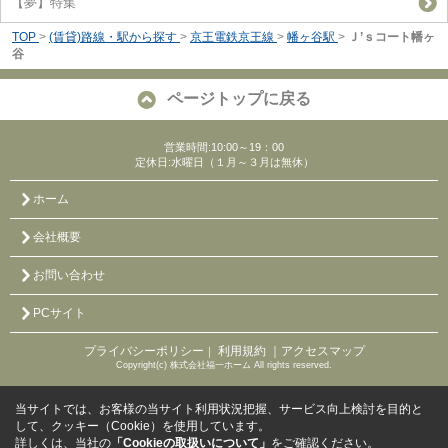
【夢】特集
TOP
>
(賃貸)路線・駅から探す
>
京王電鉄京王線
>
幡ヶ谷駅
>
Ｊ’ｓコート幡ヶ
谷
ページトップに戻る
営業時間:10:00～19：00
定休日:水曜日（１月～３月は無休）
ホーム
会社概要
お問い合わせ
PCサイト
プライバシーポリシー
利用規約
｜アクセスマップ
｜
Copyright(c) 株式会社福一ホーム All rights reserved.
当サイトでは、お客様の当サイト利用状況把握、サービス向上検討を目的と
して、クッキー（Cookie）を使用しています。
詳しくは、当社の
「Cookieの取扱いについて」
をご確認ください。