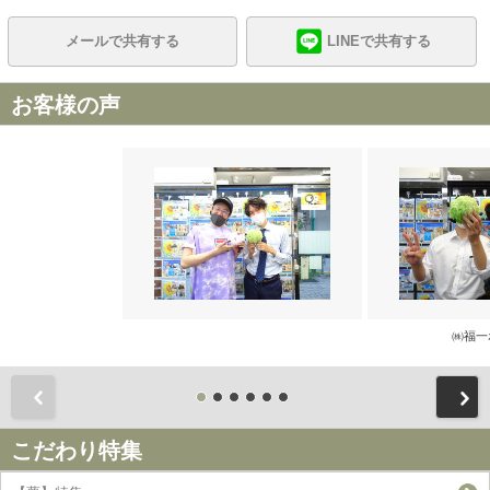
メールで共有する
LINEで共有する
お客様の声
㈱福一
前
こだわり特集