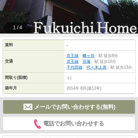
1 / 4
賃料
-
京王線
「
幡ヶ谷
」駅 徒歩8分
交通
京王線
「
笹塚
」駅 徒歩10分
千代田線
「
代々木上原
」駅 徒歩13分
間取り(面積)
-(-)
築年月
2014年 8月(築12年)
メールでお問い合わせする(無料)
電話でお問い合わせする