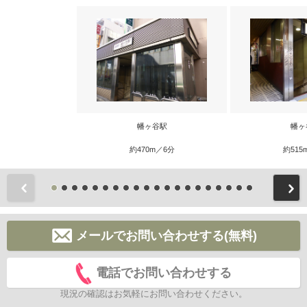
幡ヶ谷駅
幡ヶ
約470m／6分
約515
前
メールでお問い合わせする(無料)
電話でお問い合わせする
現況の確認はお気軽にお問い合わせください。