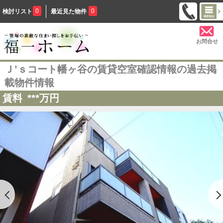
0
0
検討リスト
最近見た物件
お問合せ
Ｊ’ｓコート幡ヶ谷の賃貸空室確認情報の過去掲
載物件情報
賃料
***
万円