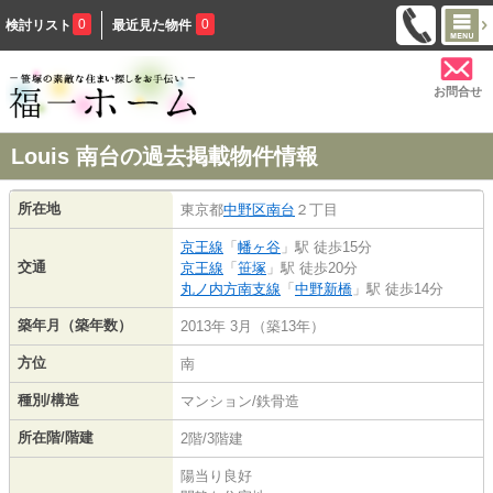
0
0
検討リスト
最近見た物件
お問合せ
Louis 南台の過去掲載物件情報
所在地
東京都
中野区
南台
２丁目
京王線
「
幡ヶ谷
」駅 徒歩15分
交通
京王線
「
笹塚
」駅 徒歩20分
丸ノ内方南支線
「
中野新橋
」駅 徒歩14分
築年月（築年数）
2013年 3月（築13年）
方位
南
種別/構造
マンション/鉄骨造
所在階/階建
2階/3階建
陽当り良好