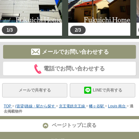
1/3
2/3
メールでお問い合わせする
電話でお問い合わせする
メールで共有する
LINEで共有する
TOP
>
(賃貸)路線・駅から探す
>
京王電鉄京王線
>
幡ヶ谷駅
>
Louis 南台
>
過
去掲載物件
ページトップに戻る