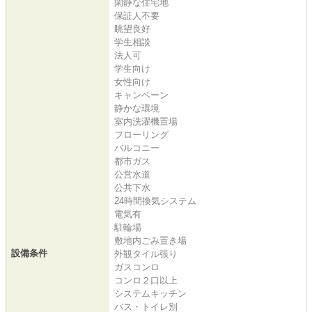
閑静な住宅地
保証人不要
眺望良好
学生相談
法人可
学生向け
女性向け
キャンペーン
静かな環境
室内洗濯機置場
フローリング
バルコニー
都市ガス
公営水道
公共下水
24時間換気システム
電気有
駐輪場
敷地内ごみ置き場
設備条件
外観タイル張り
ガスコンロ
コンロ２口以上
システムキッチン
バス・トイレ別