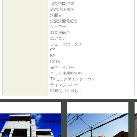
追焚機能浴室
温水洗浄便座
洗面台
洗髪洗面化粧台
シャワー
独立洗面台
エアコン
シューズボックス
CS
BS
CATV
光ファイバー
ネット使用料無料
TVモニタ付インターホン
ディンプルキー
24時間ゴミ出し可