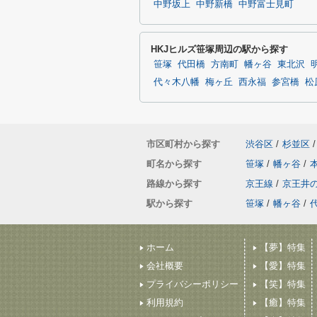
中野坂上
中野新橋
中野富士見町
HKJヒルズ笹塚周辺の駅から探す
笹塚
代田橋
方南町
幡ヶ谷
東北沢
代々木八幡
梅ヶ丘
西永福
参宮橋
松
市区町村から探す
渋谷区
/
杉並区
/
町名から探す
笹塚
/
幡ヶ谷
/
路線から探す
京王線
/
京王井
駅から探す
笹塚
/
幡ヶ谷
/
ホーム
【夢】特集
会社概要
【愛】特集
プライバシーポリシー
【笑】特集
利用規約
【癒】特集