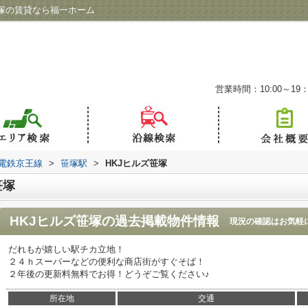
塚の賃貸なら福一ホーム
営業時間：10:00～19：
電鉄京王線
>
笹塚駅
>
HKJヒルズ笹塚
笹塚
HKJヒルズ笹塚
の過去掲載物件情報
現況の確認はお気軽
だれもが嬉しい駅チカ立地！
２４ｈスーパーなどの便利な商店街がすぐそば！
２年後の更新料無料でお得！どうぞご覧ください♪
所在地
交通