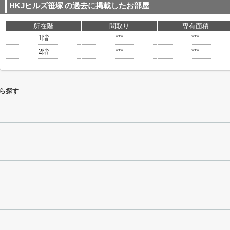
HKJヒルズ笹塚
の過去に掲載したお部屋
所在階
間取り
専有面積
1階
***
***
2階
***
***
ら探す