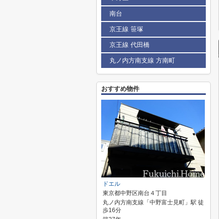
南台
京王線 笹塚
京王線 代田橋
丸ノ内方南支線 方南町
おすすめ物件
ドエル
東京都中野区南台４丁目
丸ノ内方南支線「中野富士見町」駅 徒
歩16分