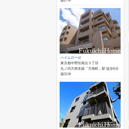
築27年
ハイムローゼ
東京都中野区南台５丁目
丸ノ内方南支線「方南町」駅 徒歩6分
築31年