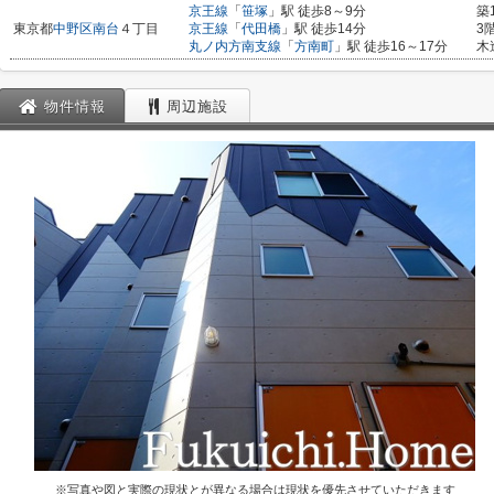
京王線
「
笹塚
」駅 徒歩8～9分
築
東京都
中野区
南台
４丁目
京王線
「
代田橋
」駅 徒歩14分
3
丸ノ内方南支線
「
方南町
」駅 徒歩16～17分
木
物件情報
周辺施設
※写真や図と実際の現状とが異なる場合は現状を優先させていただきます