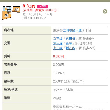
8.3
万
円
NEW
(管理費・共益費 3,000円)
敷：1ヶ月｜礼：1ヶ月
2階 / 1R / 16.19㎡
所在地
東京都
世田谷区
大原
２丁目
京王線
「
代田橋
」駅 徒歩6分
交通
京王線
「
笹塚
」駅 徒歩11分
京王線
「
幡ヶ谷
」駅 徒歩22分
賃料
8.3万円
管理費等
3,000円
面積
16.19㎡
築年数
2009年 11月 (築16年)
種別/構造
アパート/木造
階建
2階建
株式会社福一ホーム