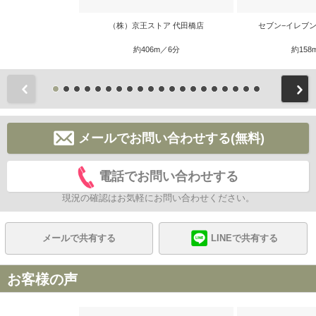
（株）京王ストア 代田橋店
セブン−イレブ
約406m／6分
約158
前
メールでお問い合わせする(無料)
電話でお問い合わせする
現況の確認はお気軽にお問い合わせください。
メールで共有する
LINEで共有する
お客様の声