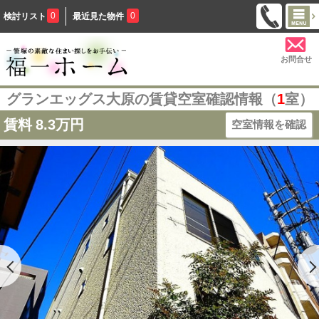
0
0
検討リスト
最近見た物件
お問合せ
グランエッグス大原の賃貸空室確認情報（
1
室）
賃料
8.3万円
空室情報を確認