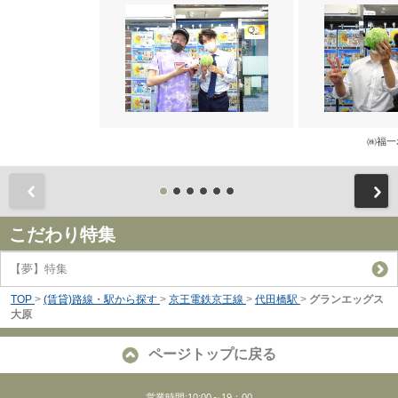
㈱福一
前
こだわり特集
【夢】特集
TOP
>
(賃貸)路線・駅から探す
>
京王電鉄京王線
>
代田橋駅
>
グランエッグス
大原
ページトップに戻る
営業時間:10:00～19：00