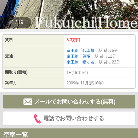
1 / 19
賃料
8.3万円
京王線
「
代田橋
」駅 徒歩6分
交通
京王線
「
笹塚
」駅 徒歩11分
京王線
「
幡ヶ谷
」駅 徒歩22分
間取り(面積)
1R(16.19㎡)
築年月
2009年 11月(築16年)
メールでお問い合わせする(無料)
電話でお問い合わせする
空室一覧