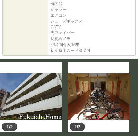
洗面台
シャワー
エアコン
シューズボックス
CATV
光ファイバー
防犯カメラ
24時間有人管理
初期費用カード決済可
1/2
2/2