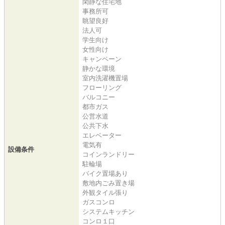
閑静な住宅地
事務所可
眺望良好
法人可
学生向け
女性向け
キャンペーン
静かな環境
室内洗濯機置場
フローリング
バルコニー
都市ガス
公営水道
公共下水
エレベーター
電気有
設備条件
コインランドリー
駐輪場
バイク置場あり
敷地内ごみ置き場
外観タイル張り
ガスコンロ
システムキッチン
コンロ１口