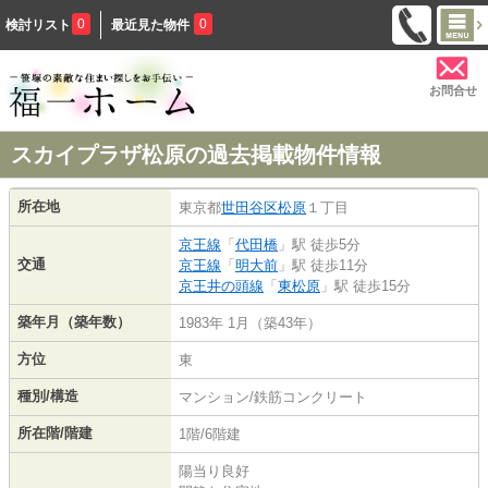
0
0
検討リスト
最近見た物件
お問合せ
スカイプラザ松原の過去掲載物件情報
所在地
東京都
世田谷区
松原
１丁目
京王線
「
代田橋
」駅 徒歩5分
交通
京王線
「
明大前
」駅 徒歩11分
京王井の頭線
「
東松原
」駅 徒歩15分
築年月（築年数）
1983年 1月（築43年）
方位
東
種別/構造
マンション/鉄筋コンクリート
所在階/階建
1階/6階建
陽当り良好