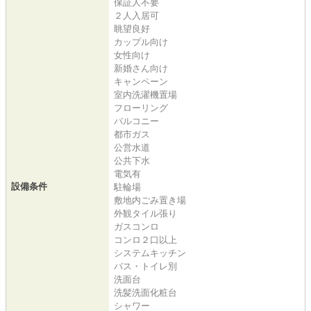
保証人不要
２人入居可
眺望良好
カップル向け
女性向け
新婚さん向け
キャンペーン
室内洗濯機置場
フローリング
バルコニー
都市ガス
公営水道
公共下水
電気有
設備条件
駐輪場
敷地内ごみ置き場
外観タイル張り
ガスコンロ
コンロ２口以上
システムキッチン
バス・トイレ別
洗面台
洗髪洗面化粧台
シャワー