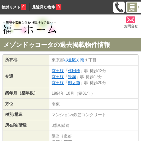
0
0
検討リスト
最近見た物件
お問合せ
メゾンドゥコータの過去掲載物件情報
所在地
東京都
杉並区
方南
１丁目
京王線
「
代田橋
」駅 徒歩12分
交通
京王線
「
笹塚
」駅 徒歩17分
京王線
「
明大前
」駅 徒歩20分
築年月（築年数）
1994年 10月（築31年）
方位
南東
種別/構造
マンション/鉄筋コンクリート
所在階/階建
3階/6階建
陽当り良好