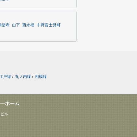
豪徳寺
山下
西永福
中野富士見町
江戸線
/
丸ノ内線
/
相模線
一ホーム
塚ビル