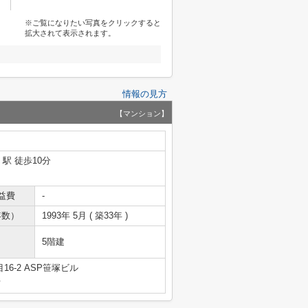
※ご覧になりたい写真をクリックすると
拡大されて表示されます。
情報の見方
【マンション】
」駅 徒歩10分
益費
-
年数）
1993年 5月 ( 築33年 )
5階建
6-2 ASP笹塚ビル
号