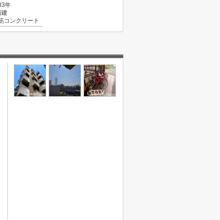
33年
階建
筋コンクリート