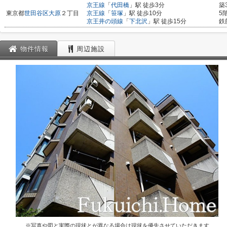
京王線
「
代田橋
」駅 徒歩3分
築
東京都
世田谷区
大原
２丁目
京王線
「
笹塚
」駅 徒歩10分
5
京王井の頭線
「
下北沢
」駅 徒歩15分
鉄
物件情報
周辺施設
※写真や図と実際の現状とが異なる場合は現状を優先させていただきます