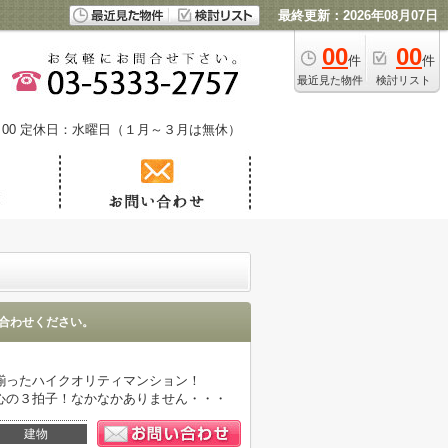
最終更新：2026年08月07日
00
00
件
件
最近見た物件
検討リスト
00
定休日：水曜日（１月～３月は無休）
合わせください。
揃ったハイクオリティマンション！
心の３拍子！なかなかありません・・・
建物