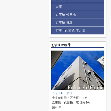
大原
京王線 代田橋
京王線 笹塚
京王井の頭線 下北沢
おすすめ物件
シャトレー富士
東京都世田谷区大原２丁目
京王線「代田橋」駅 徒歩4分
築40年