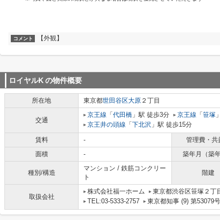
【外観】
コメント
ロイヤルK
の物件概要
所在地
東京都
世田谷区
大原
２丁目
京王線
「
代田橋
」駅 徒歩3分
京王線
「
笹塚
交通
京王井の頭線
「
下北沢
」駅 徒歩15分
賃料
-
管理費・共
面積
-
築年月（築
マンション / 鉄筋コンクリー
種別/構造
階建
ト
株式会社福一ホーム
東京都渋谷区笹塚２丁目1
取扱会社
TEL:03-5333-2757
東京都知事 (9) 第53079