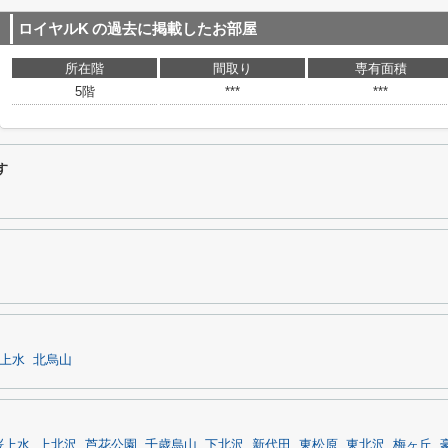
ロイヤルK
の過去に掲載したお部屋
所在階
間取り
専有面積
5階
***
***
す
上水
北烏山
桜上水
上北沢
芦花公園
千歳烏山
下北沢
新代田
東松原
東北沢
梅ヶ丘