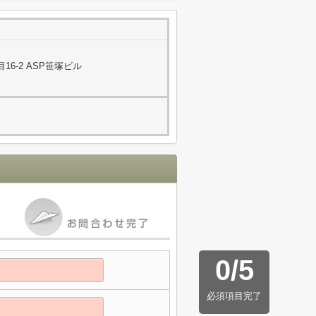
6-2 ASP笹塚ビル
0
/
5
必須項目完了