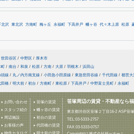
下北沢
東北沢
方南町
梅ヶ丘
永福町
下高井戸
幡ヶ谷
代々木上原
松原
世田谷区
/
中野区
/
厚木市
本町
/
南台
/
和泉
/
松原
/
方南
/
大原
/
羽根木
/
浜田山
の頭線
/
丸ノ内方南支線
/
小田急小田原線
/
東急世田谷線
/
千代田線
/
都営大
代田橋
/
明大前
/
初台
/
方南町
/
東松原
/
下高井戸
/
中野富士見町
/
永福町
笹塚周辺の賃貸・不動産なら福
お問い合わせ
笹塚の賃貸
スタッフ紹介
幡ヶ谷の賃貸
東京都渋谷区笹塚２丁目16-2 ASP笹
周辺施設
初台の賃貸
TEL:03-5333-2757
お客様の声
代田橋の賃貸
FAX:03-5333-0757
物件カタログ
明大前の賃貸
Copyright(c) 株式会社福一ホーム