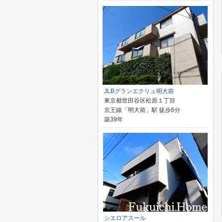
JLBグランエクリュ明大前
東京都世田谷区松原１丁目
京王線「明大前」駅 徒歩6分
築39年
シエロアスール