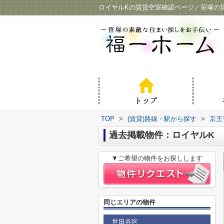
ロイヤルKの賃貸空室確認ページ／笹塚の
TOP
>
(賃貸)路線・駅から探す
>
京王
過去掲載物件：ロイヤルK
▼ご希望の物件をお探しします
同じエリアの物件
世田谷区