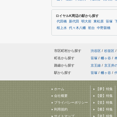
ロイヤルK周辺の駅から探す
代田橋
新代田
明大前
東松原
笹塚
桜上水
代々木八幡
初台
中野新橋
市区町村から探す
渋谷区
/
杉並区
/
町名から探す
笹塚
/
幡ヶ谷
/
路線から探す
京王線
/
京王井
駅から探す
笹塚
/
幡ヶ谷
/
ホーム
【夢】特集
会社概要
【愛】特集
プライバシーポリシー
【笑】特集
利用規約
【癒】特集
サイトマップ
【楽】特集