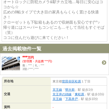
オートロックに防犯カメラ&駅チカ立地…毎日に安心はコ
コから☆
広めの8帖タイプで大き目の家具もらくらく置ける快適
さ！
クローゼットも下駄箱もあるので収納面も安心です(^^♪
帰り道にはスーパーもコンビニも…そして当社もすぐそば
（笑）
ココに住んだら遊びに来てください！
過去掲載物件一覧
***
万円
(管理費・共益費 ***円)
敷：***｜礼：***
3階 / *** / ***
所在地
東京都
世田谷区
松原
１丁目
京王線
「
明大前
」駅 徒歩1分
交通
京王井の頭線
「
東松原
」駅 徒歩10分
京王線
「
下高井戸
」駅 徒歩10分
賃料
-