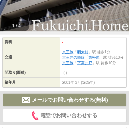
1 / 4
賃料
-
京王線
「
明大前
」駅 徒歩1分
交通
京王井の頭線
「
東松原
」駅 徒歩10分
京王線
「
下高井戸
」駅 徒歩10分
間取り(面積)
-(-)
築年月
2001年 3月(築25年)
メールでお問い合わせする(無料)
電話でお問い合わせする