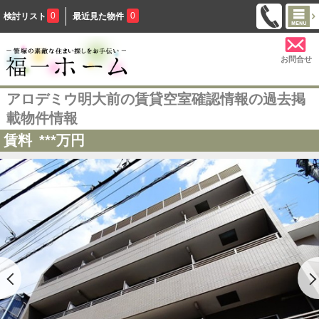
0
0
検討リスト
最近見た物件
お問合せ
アロデミウ明大前の賃貸空室確認情報の過去掲
載物件情報
賃料
***
万円