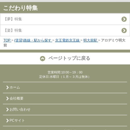
こだわり特集
【夢】特集
【楽】特集
TOP
>
(賃貸)路線・駅から探す
>
京王電鉄京王線
>
明大前駅
>
アロデミウ明大
前
ページトップに戻る
営業時間:10:00～19：00
定休日:水曜日（１月～３月は無休）
ホーム
会社概要
お問い合わせ
PCサイト