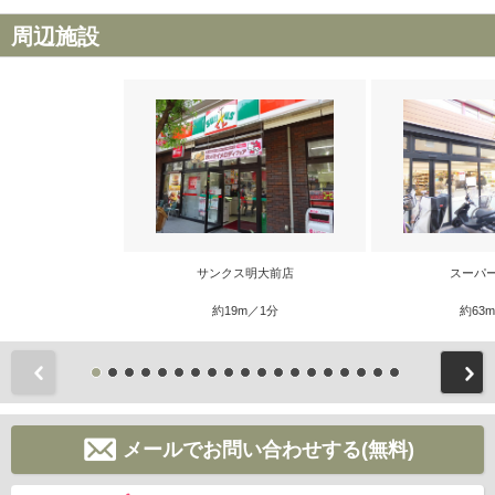
周辺施設
サンクス明大前店
スーパ
約19m／1分
約63
前
メールでお問い合わせする(無料)