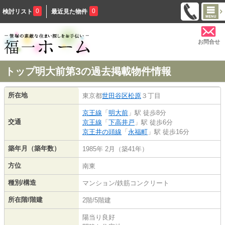
0
0
検討リスト
最近見た物件
お問合せ
トップ明大前第3の過去掲載物件情報
所在地
東京都
世田谷区
松原
３丁目
京王線
「
明大前
」駅 徒歩8分
交通
京王線
「
下高井戸
」駅 徒歩6分
京王井の頭線
「
永福町
」駅 徒歩16分
築年月（築年数）
1985年 2月（築41年）
方位
南東
種別/構造
マンション/鉄筋コンクリート
所在階/階建
2階/5階建
陽当り良好