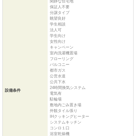
閑静な住宅地
保証人不要
分譲タイプ
眺望良好
学生相談
法人可
学生向け
女性向け
キャンペーン
室内洗濯機置場
フローリング
バルコニー
都市ガス
公営水道
公共下水
24時間換気システム
設備条件
電気有
駐輪場
敷地内ごみ置き場
外観タイル張り
IHクッキングヒーター
システムキッチン
コンロ１口
浴室乾燥機