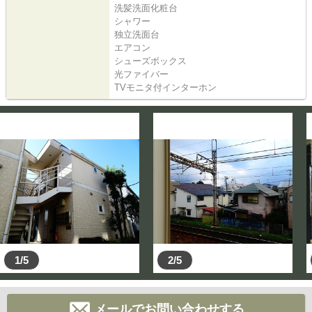
洗髪洗面化粧台
シャワー
独立洗面台
エアコン
シューズボックス
光ファイバー
TVモニタ付インターホン
1/5
2/5
メールでお問い合わせする