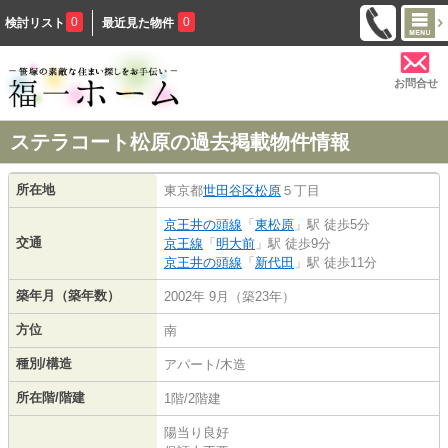
0
0
検討リスト
最近見た物件
お問合せ
ステラコート松原の過去掲載物件情報
所在地
東京都
世田谷区
松原
５丁目
京王井の頭線
「
東松原
」駅 徒歩5分
交通
京王線
「
明大前
」駅 徒歩9分
京王井の頭線
「
新代田
」駅 徒歩11分
築年月（築年数）
2002年 9月（築23年）
方位
南
種別/構造
アパート/木造
所在階/階建
1階/2階建
陽当り良好