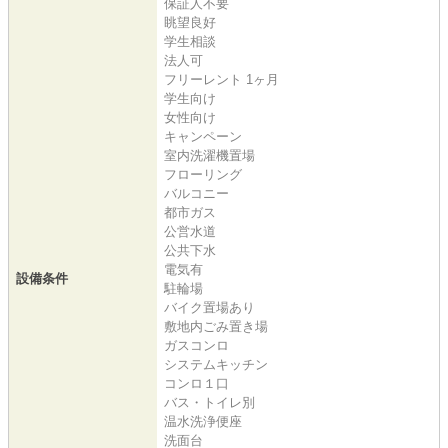
保証人不要
眺望良好
学生相談
法人可
フリーレント 1ヶ月
学生向け
女性向け
キャンペーン
室内洗濯機置場
フローリング
バルコニー
都市ガス
公営水道
公共下水
電気有
設備条件
駐輪場
バイク置場あり
敷地内ごみ置き場
ガスコンロ
システムキッチン
コンロ１口
バス・トイレ別
温水洗浄便座
洗面台