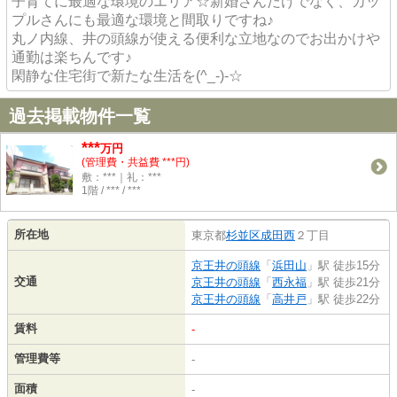
子育てに最適な環境のエリア☆新婚さんだけでなく、カッ
プルさんにも最適な環境と間取りですね♪
丸ノ内線、井の頭線が使える便利な立地なのでお出かけや
通勤は楽ちんです♪
閑静な住宅街で新たな生活を(^_-)-☆
過去掲載物件一覧
***
万円
(管理費・共益費 ***円)
敷：***｜礼：***
1階 / *** / ***
所在地
東京都
杉並区
成田西
２丁目
京王井の頭線
「
浜田山
」駅 徒歩15分
交通
京王井の頭線
「
西永福
」駅 徒歩21分
京王井の頭線
「
高井戸
」駅 徒歩22分
賃料
-
管理費等
-
面積
-