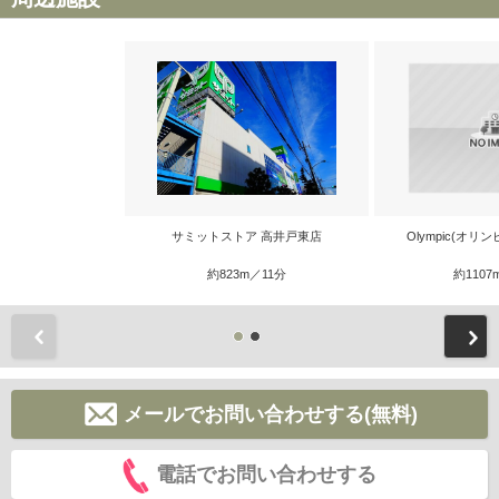
サミットストア 高井戸東店
Olympic(オリ
約823m／11分
約1107
前
メールでお問い合わせする(無料)
電話でお問い合わせする