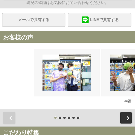
現況の確認はお気軽にお問い合わせください。
メールで共有する
LINEで共有する
お客様の声
㈱福一
前
こだわり特集