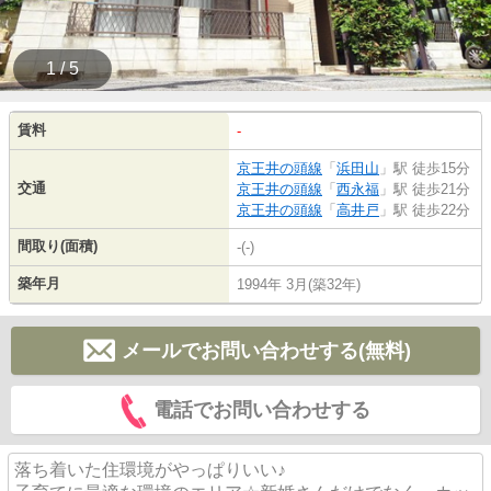
1 / 5
賃料
-
京王井の頭線
「
浜田山
」駅 徒歩15分
交通
京王井の頭線
「
西永福
」駅 徒歩21分
京王井の頭線
「
高井戸
」駅 徒歩22分
間取り(面積)
-(-)
築年月
1994年 3月(築32年)
メールでお問い合わせする(無料)
電話でお問い合わせする
落ち着いた住環境がやっぱりいい♪