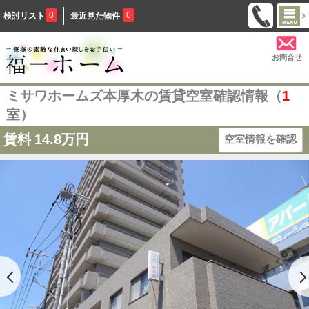
0
0
検討リスト
最近見た物件
お問合せ
ミサワホームズ本厚木の賃貸空室確認情報（
1
室）
賃料
14.8万円
空室情報を確認