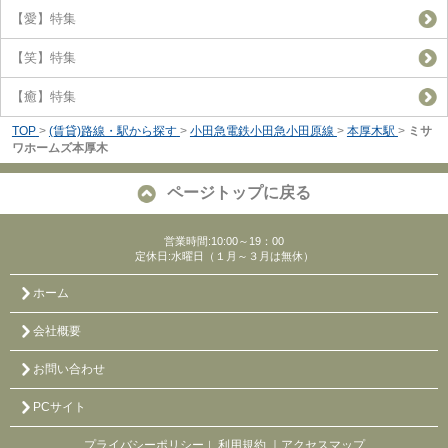
【愛】特集
【笑】特集
【癒】特集
TOP
>
(賃貸)路線・駅から探す
>
小田急電鉄小田急小田原線
>
本厚木駅
>
ミサ
ワホームズ本厚木
ページトップに戻る
営業時間:10:00～19：00
定休日:水曜日（１月～３月は無休）
ホーム
会社概要
お問い合わせ
PCサイト
プライバシーポリシー
利用規約
｜アクセスマップ
｜