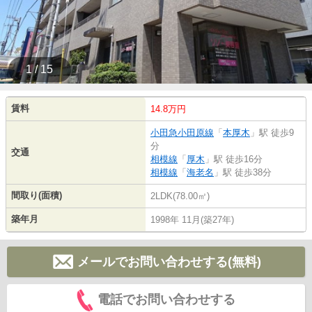
1 / 15
賃料
14.8万円
小田急小田原線
「
本厚木
」駅 徒歩9
分
交通
相模線
「
厚木
」駅 徒歩16分
相模線
「
海老名
」駅 徒歩38分
間取り(面積)
2LDK(78.00㎡)
築年月
1998年 11月(築27年)
メールでお問い合わせする(無料)
電話でお問い合わせする