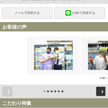
メールで共有する
LINEで共有する
お客様の声
㈱福一
前
こだわり特集