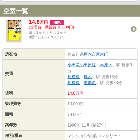
空室一覧
14.8
万
円
NEW
(管理費・共益費 10,000円)
敷：1ヶ月｜礼：1ヶ月
9階 / 2LDK / 78.00㎡
所在地
神奈川県
厚木市
厚木町
小田急小田原線
「
本厚木
」駅 徒歩9
分
交通
相模線
「
厚木
」駅 徒歩16分
相模線
「
海老名
」駅 徒歩38分
賃料
14.8万円
管理費等
10,000円
面積
78.00㎡
築年数
1998年 11月 (築27年)
種別/構造
マンション/鉄筋コンクリート