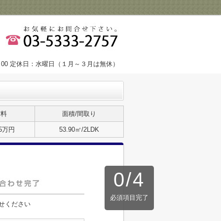
9：00 定休日：水曜日（１月～３月は無休）
賃料
面積/間取り
35万円
53.90㎡/2LDK
0
/
4
必須項目完了
せください