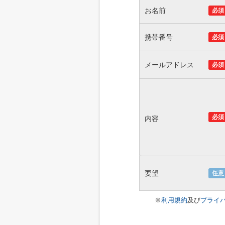
お名前
必須
携帯番号
必須
メールアドレス
必須
必須
内容
要望
任意
※
利用規約
及び
プライ