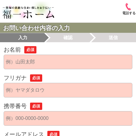
電話する
お問い合わせ内容の入力
入力
確認
送信
お名前
必須
フリガナ
必須
携帯番号
必須
メールアドレス
必須