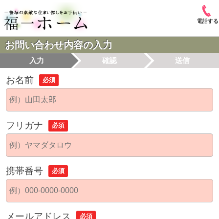
電話する
お問い合わせ内容の入力
入力
確認
送信
お名前
必須
フリガナ
必須
携帯番号
必須
メールアドレス
必須