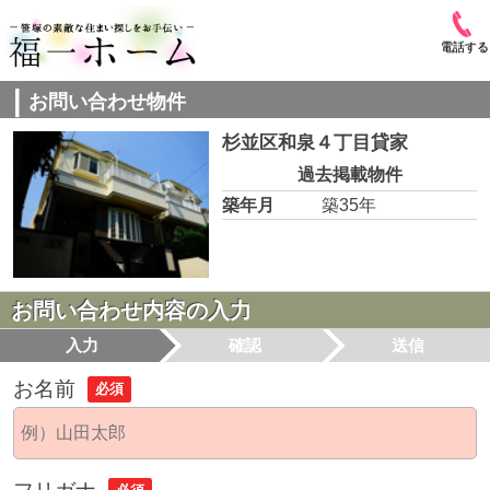
電話する
お問い合わせ物件
杉並区和泉４丁目貸家
過去掲載物件
築年月
築35年
お問い合わせ内容の入力
入力
確認
送信
お名前
必須