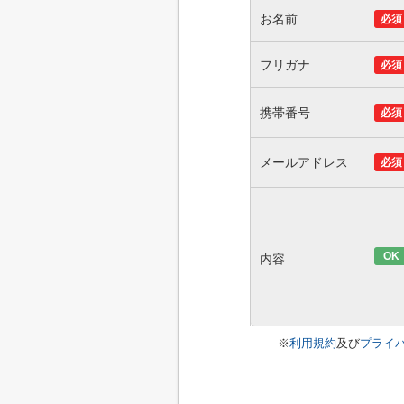
お名前
必須
フリガナ
必須
携帯番号
必須
メールアドレス
必須
OK
内容
※
利用規約
及び
プライ