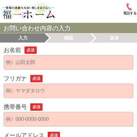
電話する
お問い合わせ内容の入力
入力
確認
送信
お名前
必須
フリガナ
必須
携帯番号
必須
メールアドレス
必須