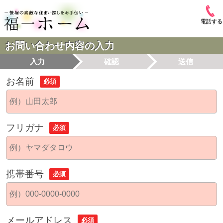
電話する
お問い合わせ内容の入力
入力
確認
送信
お名前
必須
フリガナ
必須
携帯番号
必須
メールアドレス
必須