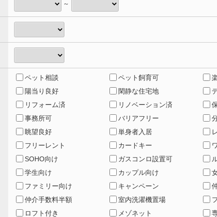
～
ペット相談
ペット飼育可
陽当り良好
閑静な住宅地
リフォーム済
リノベーション済
事務所可
バリアフリー
眺望良好
単身者入居
フリーレント
カードキー
SOHO向け
ガスコンロ設置可
学生向け
カップル向け
ファミリー向け
キャンペーン
仲介手数料半額
室内洗濯機置場
ロフト付き
メゾネット