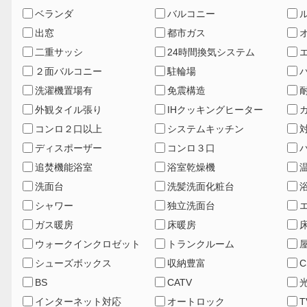
ベランダ
バルコニー
出窓
都市ガス
二重サッシ
24時間換気システム
２面バルコニー
駐輪場
洗濯機置場有
免震構造
外観タイル張り
IHクッキングヒーター
コンロ２口以上
システムキッチン
ディスポーザー
コンロ３口
追焚機能浴室
浴室乾燥機
洗面台
洗髪洗面化粧台
シャワー
独立洗面台
ガス暖房
床暖房
ウォークインクロゼット
トランクルーム
シューズボックス
収納豊富
C
BS
CATV
インターネット対応
オートロック