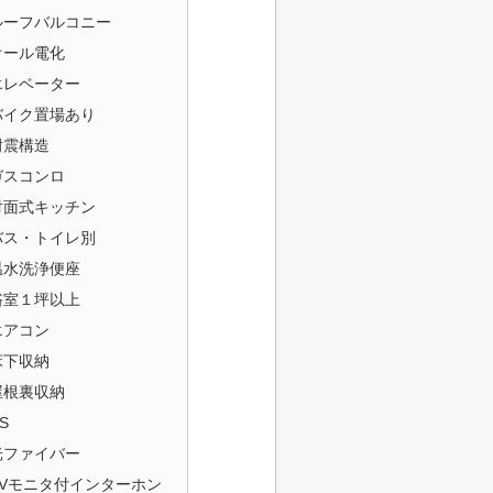
ルーフバルコニー
オール電化
エレベーター
バイク置場あり
耐震構造
ガスコンロ
対面式キッチン
バス・トイレ別
温水洗浄便座
浴室１坪以上
エアコン
床下収納
屋根裏収納
S
光ファイバー
TVモニタ付インターホン