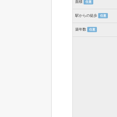
面積
任意
駅からの徒歩
任意
築年数
任意