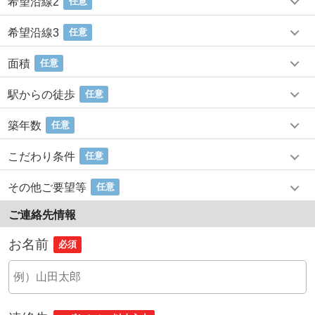
希望沿線2
任意
希望沿線3
任意
面積
任意
駅からの徒歩
任意
築年数
任意
こだわり条件
任意
その他ご要望等
任意
ご連絡先情報
お名前
必須