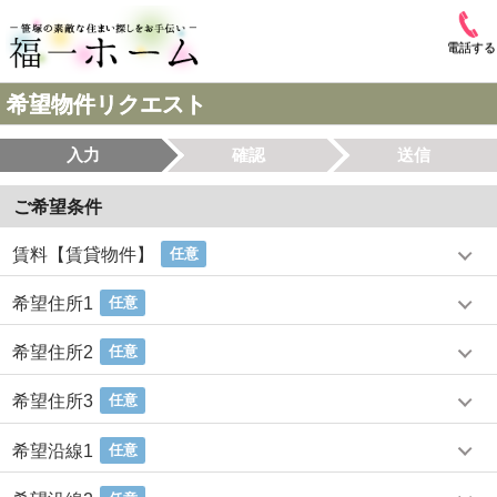
電話する
希望物件リクエスト
入力
確認
送信
ご希望条件
賃料【賃貸物件】
任意
希望住所1
任意
希望住所2
任意
希望住所3
任意
希望沿線1
任意