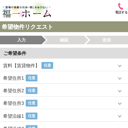
電話する
希望物件リクエスト
入力
確認
送信
ご希望条件
賃料【賃貸物件】
任意
希望住所1
任意
希望住所2
任意
希望住所3
任意
希望沿線1
任意