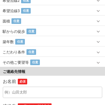
希望沿線2
任意
希望沿線3
任意
面積
任意
駅からの徒歩
任意
築年数
任意
こだわり条件
任意
その他ご要望等
任意
ご連絡先情報
お名前
必須