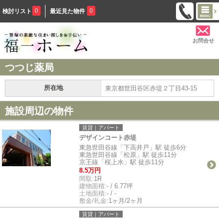
0
0
検討リスト
最近見た物件
お問合せ
つつじ薬局
所在地
東京都世田谷区赤堤２丁目43-15
施設周辺の物件
賃貸｜アパート
デザインコート赤堤
東急世田谷線「下高井戸」駅 徒歩6分
東急世田谷線「松原」駅 徒歩11分
京王線「桜上水」駅 徒歩11分
8.5万円
間取:
1R
建物面積:
- / 6.77坪
土地面積:
- / -
敷金/礼金:
1ヶ月/2ヶ月
賃貸｜アパート