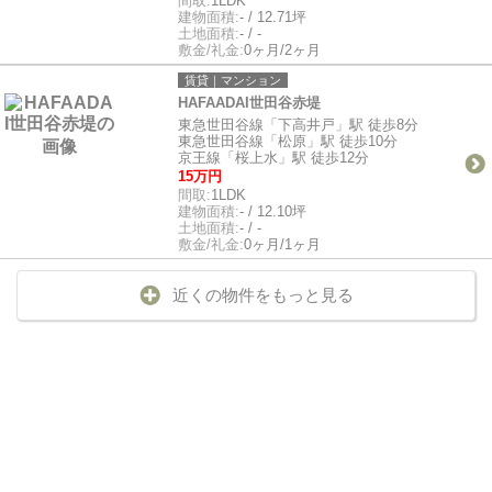
間取:
1LDK
建物面積:
- / 12.71坪
土地面積:
- / -
敷金/礼金:
0ヶ月/2ヶ月
賃貸｜マンション
HAFAADAI世田谷赤堤
東急世田谷線「下高井戸」駅 徒歩8分
東急世田谷線「松原」駅 徒歩10分
京王線「桜上水」駅 徒歩12分
15万円
間取:
1LDK
建物面積:
- / 12.10坪
土地面積:
- / -
敷金/礼金:
0ヶ月/1ヶ月
近くの物件をもっと見る