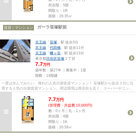
所在階：5階
間取り：1R
面積：29.35㎡
ガーラ笹塚駅前
賃貸｜マンション
京王線
「
笹塚
」駅 徒歩3分
京王線
「
代田橋
」駅 徒歩11分
京王線
「
幡ヶ谷
」駅 徒歩13分
東京都
渋谷区
笹塚
２丁目
7.7
万円
築年数：築27年 ｜募集中：
1室
階数：14階建
一度は住んでみたい、憧れの人気分譲賃貸マンション！ 笹塚駅から徒歩３分に位
置する人気の分譲賃貸マンション。周辺環境は商店街も近く、スーパーやコンビ
ニが近いのでとっても便利。...
7.7
万
円
(管理費・共益費 10,000円)
敷：0ヶ月｜礼：1ヶ月
所在階：4階
間取り：1K
面積：20.58㎡