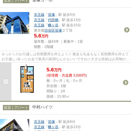
賃貸｜アパート
京王線
「
笹塚
」駅 徒歩5分
京王線
「
代田橋
」駅 徒歩13分
京王線
「
幡ヶ谷
」駅 徒歩15分
東京都
渋谷区
笹塚
２丁目
5.6
万円
築年数：築43年 ｜募集中：
1室
階数：2階建
せっかくのお引越しは初期費用を抑えよう☆ 敷金も礼金もなく初期費用を抑えて
お引越し♪余ったお金で家具の新調なんかもいいですね☆大きな収納はお荷物の多
い方も安心です♪落ち着いた住...
5.6
万
円
(管理費・共益費 3,000円)
敷：0ヶ月｜礼：0ヶ月
所在階：1階
間取り：1R
面積：15.90㎡
中村ハイツ
賃貸｜アパート
京王線
「
笹塚
」駅 徒歩6分
京王線
「
幡ヶ谷
」駅 徒歩13分