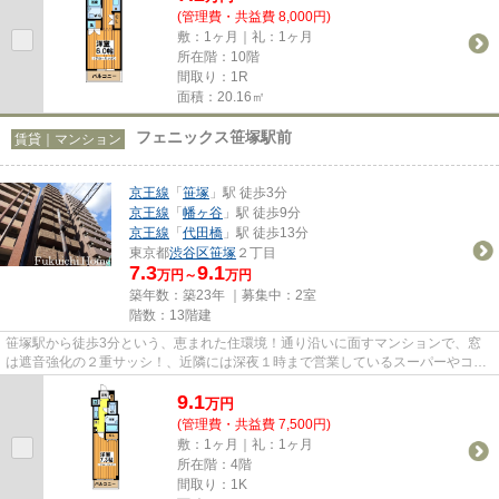
(管理費・共益費 8,000円)
敷：1ヶ月｜礼：1ヶ月
所在階：10階
間取り：1R
面積：20.16㎡
フェニックス笹塚駅前
賃貸｜マンション
京王線
「
笹塚
」駅 徒歩3分
京王線
「
幡ヶ谷
」駅 徒歩9分
京王線
「
代田橋
」駅 徒歩13分
東京都
渋谷区
笹塚
２丁目
7.3
9.1
万円～
万円
築年数：築23年 ｜募集中：
2室
階数：13階建
笹塚駅から徒歩3分という、恵まれた住環境！通り沿いに面すマンションで、窓
は遮音強化の２重サッシ！、近隣には深夜１時まで営業しているスーパーやコン
ビニ・商店街がございます。平...
9.1
万
円
(管理費・共益費 7,500円)
敷：1ヶ月｜礼：1ヶ月
所在階：4階
間取り：1K