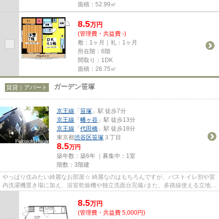
面積：52.99㎡
8.5
万
円
(管理費・共益費 -)
敷：1ヶ月｜礼：1ヶ月
所在階：6階
間取り：1DK
面積：26.75㎡
ガーデン笹塚
賃貸｜アパート
京王線
「
笹塚
」駅 徒歩7分
京王線
「
幡ヶ谷
」駅 徒歩13分
京王線
「
代田橋
」駅 徒歩18分
東京都
渋谷区
笹塚
３丁目
8.5
万円
築年数：築6年 ｜募集中：
1室
階数：3階建
やっぱり住みたい綺麗なお部屋☆ 綺麗なのはもちろんですが、バストイレ別や室
内洗濯機置き場に加え、浴室乾燥機や独立洗面台完備♪また、多路線使える立地な
ので通勤や休日のお出かけは...
8.5
万
円
(管理費・共益費 5,000円)