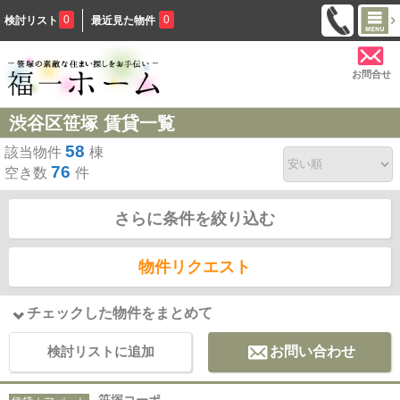
0
0
検討リスト
最近見た物件
お問合せ
渋谷区笹塚 賃貸一覧
58
該当物件
棟
76
空き数
件
さらに条件を絞り込む
物件リクエスト
チェックした物件をまとめて
検討リストに追加
お問い合わせ
笹塚コーポ