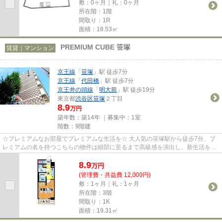
敷：0ヶ月｜礼：0ヶ月
所在階：1階
間取り：1R
面積：18.53㎡
PREMIUM CUBE 笹塚
賃貸｜マンション
京王線
「
笹塚
」駅 徒歩7分
京王線
「
代田橋
」駅 徒歩7分
京王井の頭線
「
明大前
」駅 徒歩19分
東京都
渋谷区
笹塚
２丁目
8.9
万円
築年数：築14年 ｜募集中：
1室
階数：9階建
☆プレミアムなお部屋でプレミアムな生活を☆ 大人気の笹塚駅から徒歩7分、プ
レミアムの名を持つこちらの物件は細部に至るまで高級感を演出し、新生活を快
適かつ、華やかに飾ってくれま...
8.9
万
円
(管理費・共益費 12,000円)
敷：1ヶ月｜礼：1ヶ月
所在階：3階
間取り：1K
面積：19.31㎡