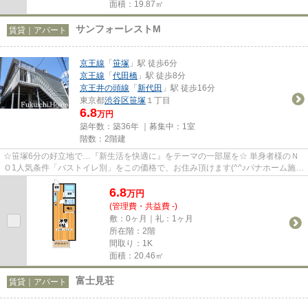
面積：19.87㎡
サンフォーレストM
賃貸｜アパート
京王線
「
笹塚
」駅 徒歩6分
京王線
「
代田橋
」駅 徒歩8分
京王井の頭線
「
新代田
」駅 徒歩16分
東京都
渋谷区
笹塚
１丁目
6.8
万円
築年数：築36年 ｜募集中：
1室
階数：2階建
☆笹塚6分の好立地で…『新生活を快適に』をテーマの一部屋を☆ 単身者様のＮ
Ｏ1人気条件「バストイレ別」をこの価格で、お住み頂けます(^^♪パナホーム施工
で安心設計☆駅から徒歩4分の好...
6.8
万
円
(管理費・共益費 -)
敷：0ヶ月｜礼：1ヶ月
所在階：2階
間取り：1K
面積：20.46㎡
富士見荘
賃貸｜アパート