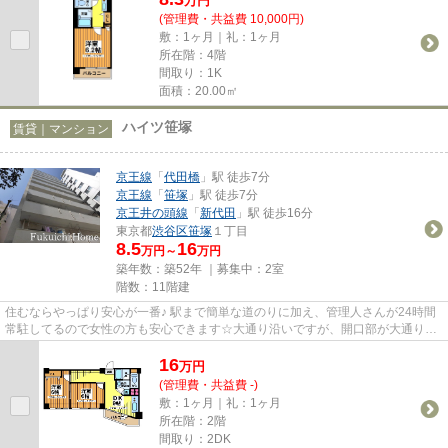
万
円
(管理費・共益費 10,000円)
敷：1ヶ月｜礼：1ヶ月
所在階：4階
間取り：1K
面積：20.00㎡
ハイツ笹塚
賃貸｜マンション
京王線
「
代田橋
」駅 徒歩7分
京王線
「
笹塚
」駅 徒歩7分
京王井の頭線
「
新代田
」駅 徒歩16分
東京都
渋谷区
笹塚
１丁目
8.5
16
万円～
万円
築年数：築52年 ｜募集中：
2室
階数：11階建
住むならやっぱり安心が一番♪ 駅まで簡単な道のりに加え、管理人さんが24時間
常駐してるので女性の方も安心できます☆大通り沿いですが、開口部が大通りに
面してないので音もさほど気に...
16
万
円
(管理費・共益費 -)
敷：1ヶ月｜礼：1ヶ月
所在階：2階
間取り：2DK