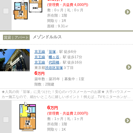
(管理費・共益費 4,000円)
敷：0ヶ月｜礼：0ヶ月
所在階：1階
間取り：1R
面積：9.31㎡
メゾンドルルス
賃貸｜アパート
京王線
「
笹塚
」駅 徒歩6分
京王線
「
幡ヶ谷
」駅 徒歩17分
京王線
「
代田橋
」駅 徒歩16分
東京都
渋谷区
笹塚
３丁目
6
万円
築年数：築35年 ｜募集中：
1室
階数：2階建
★人気の街「笹塚」に見つけた！安心のハウスメーカーのお家★ 大手ハウスメー
カー施工なので、細かいところに嬉しいポイント！例えば…TVモニターホンが付
いていたり、室内洗濯機だった...
6
万
円
(管理費・共益費 2,000円)
敷：1ヶ月｜礼：1ヶ月
所在階：1階
間取り：1K