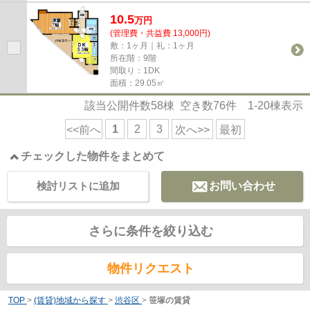
10.5
万
円
(管理費・共益費 13,000円)
敷：1ヶ月｜礼：1ヶ月
所在階：9階
間取り：1DK
面積：29.05㎡
該当公開件数
58
棟 空き数
76
件
1-20
棟表示
1
2
3
<<前へ
次へ>>
最初
チェックした物件をまとめて
検討リストに追加
お問い合わせ
さらに条件を絞り込む
物件リクエスト
TOP
>
(賃貸)地域から探す
>
渋谷区
>
笹塚の賃貸