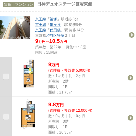
日神デュオステージ笹塚東館
賃貸｜マンション
京王線
「
笹塚
」駅 徒歩3分
京王線
「
幡ヶ谷
」駅 徒歩9分
京王線
「
代田橋
」駅 徒歩14分
東京都
渋谷区
笹塚
２丁目
9
10.5
万円～
万円
築年数：築22年 ｜募集中：
3室
階数：15階建
9
万
円
(管理費・共益費 5,000円)
敷：1ヶ月｜礼：2ヶ月
所在階：2階
間取り：1R
面積：21.73㎡
9.8
万
円
(管理費・共益費 12,000円)
敷：0ヶ月｜礼：0ヶ月
所在階：3階
間取り：1R
面積：26.33㎡