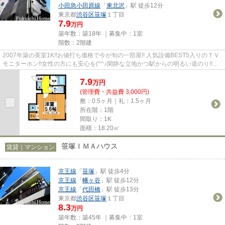
小田急小田原線
「
東北沢
」駅 徒歩12分
東京都
渋谷区
笹塚
１丁目
7.9
万円
築年数：築18年 ｜募集中：
1室
階数：2階建
2007年築の美室1K!!お値打ち価格で今が旬の一部屋!! 人気設備BEST5入りのＴＶ
モニターホン!!女性の方にも安心を(^^♪閑静な立地かつ駅からの明るい道のり!!バ
ランスのとれた一部屋をあ...
7.9
万
円
(管理費・共益費 3,000円)
敷：0.5ヶ月｜礼：1.5ヶ月
所在階：1階
間取り：1K
面積：18.20㎡
笹塚ＩＭＡハウス
賃貸｜マンション
京王線
「
笹塚
」駅 徒歩4分
京王線
「
幡ヶ谷
」駅 徒歩12分
京王線
「
代田橋
」駅 徒歩13分
東京都
渋谷区
笹塚
１丁目
8.3
万円
築年数：築45年 ｜募集中：
1室