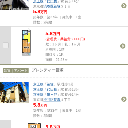
京王線
「
代田橋
」駅 徒歩14分
東京都
渋谷区
笹塚
２丁目
5.8
万円
築年数：築37年 ｜募集中：
1室
階数：2階建
5.8
万
円
(管理費・共益費 2,000円)
敷：1ヶ月｜礼：1ヶ月
所在階：1階
間取り：1K
面積：21.58㎡
プレシティー笹塚
賃貸｜アパート
京王線
「
笹塚
」駅 徒歩3分
京王線
「
代田橋
」駅 徒歩13分
京王線
「
幡ヶ谷
」駅 徒歩14分
東京都
渋谷区
笹塚
１丁目
5.8
万円
築年数：築33年 ｜募集中：
1室
階数：2階建
5.8
万
円