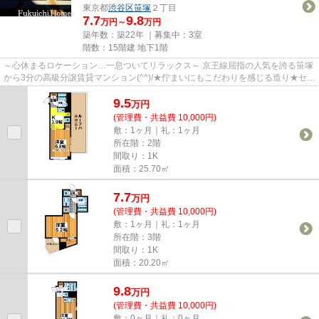
東京都
渋谷区
笹塚
２丁目
7.7
9.8
万円～
万円
築年数：築22年 ｜募集中：
3室
階数：15階建 地下1階
～心休まるロケーション…一息ついてリラックス～ 京王線屈指の人気を誇る笹塚
から3分の高級分譲賃貸マンション(^^)/★佇まいにもこだわりを感じる造り★セキ
ュリティもバッチリ！ 一つ考...
9.5
万
円
(管理費・共益費 10,000円)
敷：1ヶ月｜礼：1ヶ月
所在階：2階
間取り：1K
面積：25.70㎡
7.7
万
円
(管理費・共益費 10,000円)
敷：1ヶ月｜礼：1ヶ月
所在階：3階
間取り：1K
面積：20.20㎡
9.8
万
円
(管理費・共益費 10,000円)
敷：0ヶ月｜礼：0ヶ月