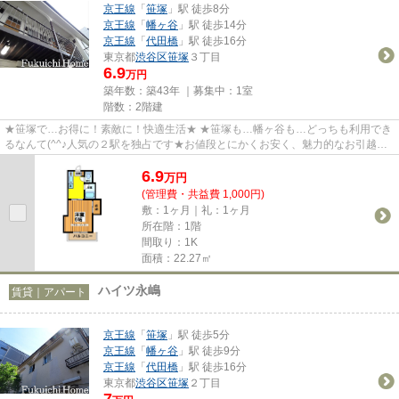
京王線
「
笹塚
」駅 徒歩8分
京王線
「
幡ヶ谷
」駅 徒歩14分
京王線
「
代田橋
」駅 徒歩16分
東京都
渋谷区
笹塚
３丁目
6.9
万円
築年数：築43年 ｜募集中：
1室
階数：2階建
★笹塚で…お得に！素敵に！快適生活★ ★笹塚も…幡ヶ谷も…どっちも利用でき
るなんて(^^♪人気の２駅を独占です★お値段とにかくお安く、魅力的なお引越し
の夢を叶える！そんなお勧めの一部...
6.9
万
円
(管理費・共益費 1,000円)
敷：1ヶ月｜礼：1ヶ月
所在階：1階
間取り：1K
面積：22.27㎡
ハイツ永嶋
賃貸｜アパート
京王線
「
笹塚
」駅 徒歩5分
京王線
「
幡ヶ谷
」駅 徒歩9分
京王線
「
代田橋
」駅 徒歩16分
東京都
渋谷区
笹塚
２丁目
7