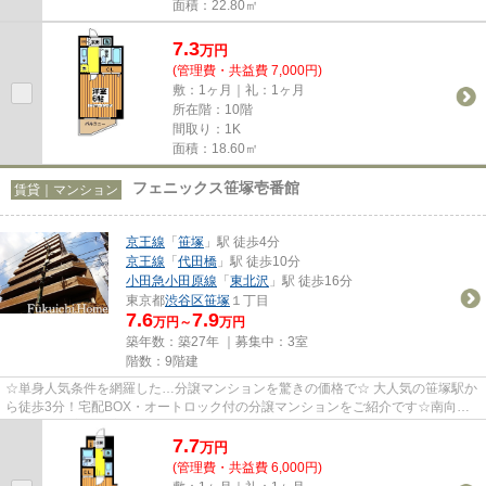
面積：22.80㎡
7.3
万
円
(管理費・共益費 7,000円)
敷：1ヶ月｜礼：1ヶ月
所在階：10階
間取り：1K
面積：18.60㎡
フェニックス笹塚壱番館
賃貸｜マンション
京王線
「
笹塚
」駅 徒歩4分
京王線
「
代田橋
」駅 徒歩10分
小田急小田原線
「
東北沢
」駅 徒歩16分
東京都
渋谷区
笹塚
１丁目
7.6
7.9
万円～
万円
築年数：築27年 ｜募集中：
3室
階数：9階建
☆単身人気条件を網羅した…分譲マンションを驚きの価格で☆ 大人気の笹塚駅か
ら徒歩3分！宅配BOX・オートロック付の分譲マンションをご紹介です☆南向
き、明るい室内、室内洗濯機置き場と...
7.7
万
円
(管理費・共益費 6,000円)