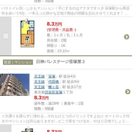
階数：3階建
バストイレ別…しかもマンション！手にするのはアナタです☆彡 笹塚駅から商店
街を歩いて4分…一本入った静かな立地で都会の喧騒を忘れさせてくれます！ 広
いキッチンスペースで料理も楽...
8.3
万
円
(管理費・共益費 -)
敷：1ヶ月｜礼：1ヶ月
所在階：2階
間取り：1K
面積：23.10㎡
日神パレステージ笹塚第２
賃貸｜マンション
京王線
「
笹塚
」駅 徒歩4分
京王線
「
代田橋
」駅 徒歩9分
京王線
「
幡ヶ谷
」駅 徒歩17分
東京都
渋谷区
笹塚
１丁目
8.3
万円
築年数：築29年 ｜募集中：
1室
階数：9階建
☆大通りを渡らずに帰れる…それもひとつのメリットですよね☆ オートロック付
きのマンションは沢山ありますが…どこで差をつけるか。やはり立地でしょう！
大きな道も渡らず駅から一本道。...
8.3