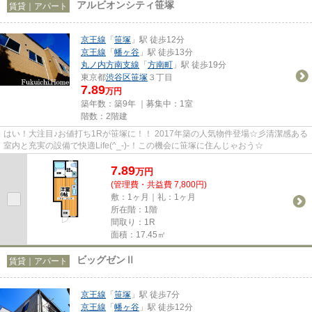
アルビオンシティ笹塚
賃貸｜アパート
京王線
「
笹塚
」駅 徒歩12分
京王線
「
幡ヶ谷
」駅 徒歩13分
丸ノ内方南支線
「
方南町
」駅 徒歩19分
東京都
渋谷区
笹塚
３丁目
7.89
万円
築年数：築9年 ｜募集中：
1室
階数：2階建
はい！大注目♪お値打ち1Rが笹塚に！！ 2017年築の人気物件登場☆彡清潔感ある
室内と充実の設備で快適Life(^_-)-！この機会に笹塚に住んじゃおう☆
7.89
万
円
(管理費・共益費 7,800円)
敷：1ヶ月｜礼：1ヶ月
所在階：1階
間取り：1R
面積：17.45㎡
ビッグゼンⅡ
賃貸｜アパート
京王線
「
笹塚
」駅 徒歩7分
京王線
「
幡ヶ谷
」駅 徒歩12分