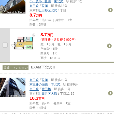
小田急小田原線
「
東北沢
」駅 徒歩10分
京王線
「
笹塚
」駅 徒歩13分
東京都
世田谷区
北沢
４丁目
8.7
万円
築年数：築13年 ｜募集中：
1室
階数：2階建
8.7
万
円
(管理費・共益費 5,000円)
敷：1ヶ月｜礼：1ヶ月
所在階：1階
間取り：1R
面積：18.03㎡
EXAM下北沢Ⅱ
賃貸｜マンション
京王線
「
笹塚
」駅 徒歩10分
京王井の頭線
「
下北沢
」駅 徒歩9分
京王線
「
代田橋
」駅 徒歩13分
東京都
世田谷区
大原
１丁目11-15
10.3
万円
築年数：築7年 ｜募集中：
1室
階数：4階建