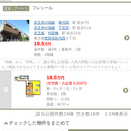
フレシール
賃貸｜アパート
京王井の頭線
「
新代田
」駅 徒歩7分
京王井の頭線
「
下北沢
」駅 徒歩11分
京王線
「
代田橋
」駅 徒歩12分
東京都
世田谷区
代田
６丁目
18.5
万円
築年数：築4年 ｜募集中：
1室
階数：2階建
「同棲」から「同性」へ…愛が育むお部屋♪ 人気の間取りのお部屋が登場♪ペット
もご相談できるなんてまさに素敵の一言☆ 人気のエリアへのアクセスもよく、お
出かけに便利です♪ 新しいお...
18.5
万
円
(管理費・共益費 6,000円)
敷：0ヶ月｜礼：2ヶ月
所在階：1階
間取り：1LDK
面積：46.57㎡
該当公開件数
14
棟 空き数
16
件
1-14
棟表示
チェックした物件をまとめて