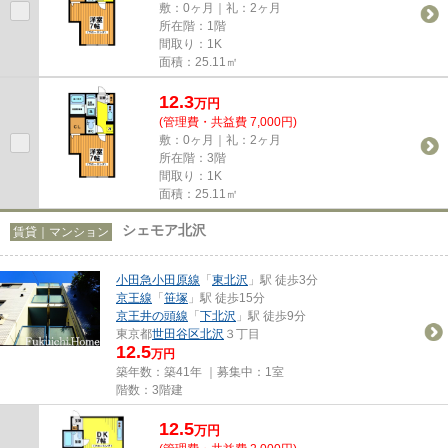
敷：0ヶ月｜礼：2ヶ月
所在階：1階
間取り：1K
面積：25.11㎡
12.3
万
円
(管理費・共益費 7,000円)
敷：0ヶ月｜礼：2ヶ月
所在階：3階
間取り：1K
面積：25.11㎡
シェモア北沢
賃貸｜マンション
小田急小田原線
「
東北沢
」駅 徒歩3分
京王線
「
笹塚
」駅 徒歩15分
京王井の頭線
「
下北沢
」駅 徒歩9分
東京都
世田谷区
北沢
３丁目
12.5
万円
築年数：築41年 ｜募集中：
1室
階数：3階建
12.5
万
円