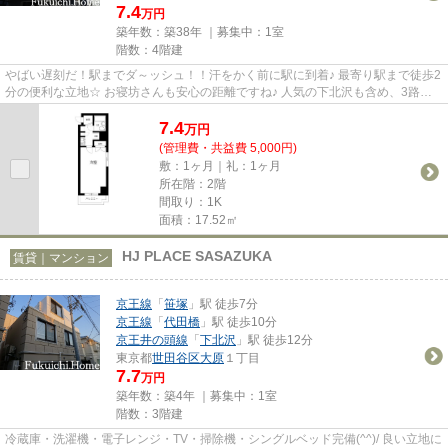
7.4
万円
築年数：築38年 ｜募集中：
1室
階数：4階建
やばい遅刻だ！駅までダ～ッシュ！！汗をかく前に駅に到着♪ 最寄り駅まで徒歩2
分の便利な立地☆ お寝坊さんも安心の距離ですね♪ 人気の下北沢も含め、3路線
使えるので通勤やお出かけは...
7.4
万
円
(管理費・共益費 5,000円)
敷：1ヶ月｜礼：1ヶ月
所在階：2階
間取り：1K
面積：17.52㎡
HJ PLACE SASAZUKA
賃貸｜マンション
京王線
「
笹塚
」駅 徒歩7分
京王線
「
代田橋
」駅 徒歩10分
京王井の頭線
「
下北沢
」駅 徒歩12分
東京都
世田谷区
大原
１丁目
7.7
万円
築年数：築4年 ｜募集中：
1室
階数：3階建
冷蔵庫・洗濯機・電子レンジ・TV・掃除機・シングルベッド完備(^^)/ 良い立地に