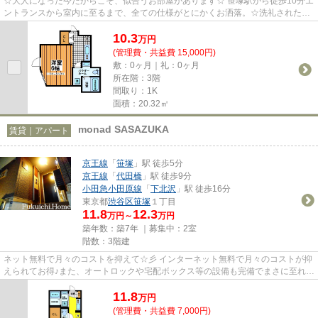
☆大人になった今だからこそ、似合うお部屋があります☆ 笹塚駅から徒歩10分エ
ントランスから室内に至るまで、全ての仕様がとにかくお洒落。☆洗礼されたお
部屋で上質な大人の時間をお楽...
10.3
万
円
(管理費・共益費 15,000円)
敷：0ヶ月｜礼：0ヶ月
所在階：3階
間取り：1K
面積：20.32㎡
monad SASAZUKA
賃貸｜アパート
京王線
「
笹塚
」駅 徒歩5分
京王線
「
代田橋
」駅 徒歩9分
小田急小田原線
「
下北沢
」駅 徒歩16分
東京都
渋谷区
笹塚
１丁目
11.8
12.3
万円～
万円
築年数：築7年 ｜募集中：
2室
階数：3階建
ネット無料で月々のコストを抑えて☆彡 インターネット無料で月々のコストが抑
えられてお得♪また、オートロックや宅配ボックス等の設備も完備でまさに至れり
尽くせりのお部屋☆落ち着い...
11.8
万
円
(管理費・共益費 7,000円)