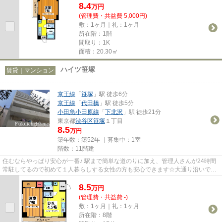
8.4
万
円
(管理費・共益費 5,000円)
敷：1ヶ月｜礼：1ヶ月
所在階：1階
間取り：1K
面積：20.30㎡
ハイツ笹塚
賃貸｜マンション
京王線
「
笹塚
」駅 徒歩6分
京王線
「
代田橋
」駅 徒歩5分
小田急小田原線
「
下北沢
」駅 徒歩21分
東京都
渋谷区
笹塚
１丁目
8.5
万円
築年数：築52年 ｜募集中：
1室
階数：11階建
住むならやっぱり安心が一番♪ 駅まで簡単な道のりに加え、管理人さんが24時間
常駐してるので初めて１人暮らしする女性の方も安心できます☆大通り沿いです
が、開口部が大通りに面してな...
8.5
万
円
(管理費・共益費 -)
敷：1ヶ月｜礼：1ヶ月
所在階：8階