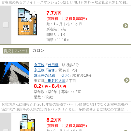
存在感のあるデザイナーズマンション♪嬉しいNETも無料～敷金礼金も無しで初期
費用も抑えられます♪
7.7
万
円
(管理費・共益費 5,000円)
敷：1ヶ月｜礼：1ヶ月
所在階：2階
間取り：1R
面積：11.16㎡
カロン
賃貸｜アパート
京王線
「
代田橋
」駅 徒歩3分
京王線
「
笹塚
」駅 徒歩12分
京王井の頭線
「
下北沢
」駅 徒歩19分
東京都
世田谷区
大原
２丁目
8.2
8.4
万円～
万円
築年数：築9年 ｜募集中：
2室
階数：3階建
お寝坊さんに朗報☆彡 2016年築の築浅アパート♪綺麗なだけでなく浴室乾燥機や
温水洗浄便座等の人気の設備もバッチリ☆また、多路線使える立地なので通勤や
休日のお出かけは楽ちんです♪人...
8.2
万
円
(管理費・共益費 3,000円)
敷：0ヶ月｜礼：0ヶ月