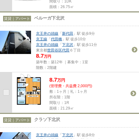
間取り：1DK
面積：26.75㎡
ベルーガ下北沢
賃貸｜アパート
京王井の頭線
「
新代田
」駅 徒歩9分
京王線
「
代田橋
」駅 徒歩10分
京王井の頭線
「
下北沢
」駅 徒歩11分
東京都
世田谷区
代田
６丁目
8.7
万円
築年数：築12年 ｜募集中：
1室
階数：2階建
8.7
万
円
(管理費・共益費 2,000円)
敷：1ヶ月｜礼：1ヶ月
所在階：1階
間取り：1R
面積：21.29㎡
クラソ下北沢
賃貸｜アパート
京王井の頭線
「
下北沢
」駅 徒歩8分