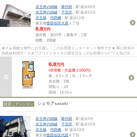
京王井の頭線
「
新代田
」駅 徒歩10分
京王井の頭線
「
下北沢
」駅 徒歩11分
京王線
「
代田橋
」駅 徒歩11分
東京都
世田谷区
大原
１丁目
6.8
万円
築年数：築33年 ｜募集中：
1室
階数：2階建
★さぁ素敵な物件にお引越し・このお部屋インターネット無料です★ 都心特有の
他路線利用可！さあワクワクドキドキの新生活をこのお部屋から(^^♪ 人気の京王
線南側エリア、下北沢駅も利...
6.8
万
円
(管理費・共益費 2,000円)
敷：0.5ヶ月｜礼：1.5ヶ月
所在階：1階
間取り：1R
面積：19.02㎡
シェモアsasaki
賃貸｜マンション
京王井の頭線
「
新代田
」駅 徒歩2分
京王井の頭線
「
下北沢
」駅 徒歩10分
京王線
「
代田橋
」駅 徒歩13分
東京都
世田谷区
代田
６丁目