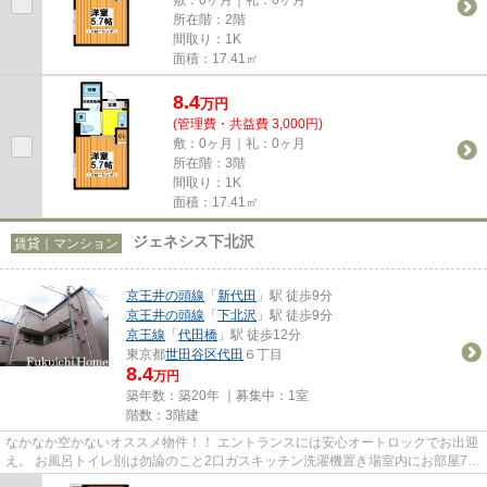
所在階：2階
間取り：1K
面積：17.41㎡
8.4
万
円
(管理費・共益費 3,000円)
敷：0ヶ月｜礼：0ヶ月
所在階：3階
間取り：1K
面積：17.41㎡
ジェネシス下北沢
賃貸｜マンション
京王井の頭線
「
新代田
」駅 徒歩9分
京王井の頭線
「
下北沢
」駅 徒歩9分
京王線
「
代田橋
」駅 徒歩12分
東京都
世田谷区
代田
６丁目
8.4
万円
築年数：築20年 ｜募集中：
1室
階数：3階建
なかなか空かないオススメ物件！！ エントランスには安心オートロックでお出迎
え。 お風呂トイレ別は勿論のこと2口ガスキッチン洗濯機置き場室内にお部屋7帖
の広さ！ また、多路線使え...