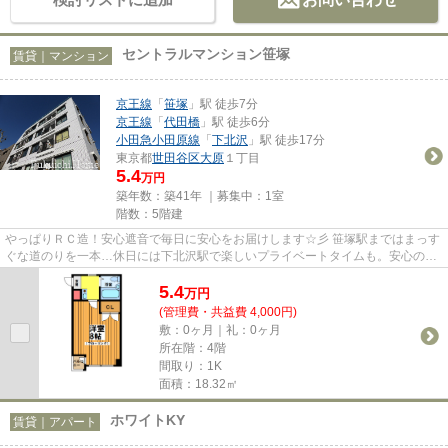
セントラルマンション笹塚
賃貸｜マンション
京王線
「
笹塚
」駅 徒歩7分
京王線
「
代田橋
」駅 徒歩6分
小田急小田原線
「
下北沢
」駅 徒歩17分
東京都
世田谷区
大原
１丁目
5.4
万円
築年数：築41年 ｜募集中：
1室
階数：5階建
やっぱりＲＣ造！安心遮音で毎日に安心をお届けします☆彡 笹塚駅まではまっす
ぐな道のりを一本…休日には下北沢駅で楽しいプライベートタイムも。安心のマ
ンションライフを叶えながらも...
5.4
万
円
(管理費・共益費 4,000円)
敷：0ヶ月｜礼：0ヶ月
所在階：4階
間取り：1K
面積：18.32㎡
ホワイトKY
賃貸｜アパート