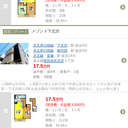
(管理費・共益費 2,000円)
敷：1ヶ月｜礼：1ヶ月
所在階：3階
間取り：2DK
面積：36.83㎡
メゾンド下北沢
賃貸｜アパート
京王井の頭線
「
下北沢
」駅 徒歩4分
京王井の頭線
「
新代田
」駅 徒歩9分
京王線
「
笹塚
」駅 徒歩14分
東京都
世田谷区
北沢
２丁目
17.5
万円
築年数：築6年 ｜募集中：
1室
階数：3階建
☆閑静な住宅街、人気駅2が使える好立地で快適な新生活を☆ ☆大人気の笹塚
駅・下北沢駅の2駅を徒歩圏内で利用可能！閑静な住宅街に、なんか落ち着く佇
まい…綺麗な室内と使いやすい間取り...
17.5
万
円
(管理費・共益費 3,000円)
敷：1ヶ月｜礼：1ヶ月
所在階：2階
間取り：1LDK
面積：45.68㎡