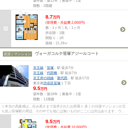
築年数：築12年 ｜募集中：
1室
階数：2階建
8.7
万
円
(管理費・共益費 2,000円)
敷：1ヶ月｜礼：1ヶ月
所在階：1階
間取り：1R
面積：21.29㎡
ヴォーガコルテ笹塚アジールコート
賃貸｜マンション
京王線
「
笹塚
」駅 徒歩7分
京王線
「
代田橋
」駅 徒歩7分
京王井の頭線
「
新代田
」駅 徒歩17分
東京都
渋谷区
笹塚
１丁目
9.5
万円
築年数：築18年 ｜募集中：
1室
階数：11階建
☆本当の高級感は…住み易さまで追求されたお部屋☆ 多くの分譲マンションが立
ち並ぶ笹塚駅の周辺、その中でも他には無いものがここには沢山あります。ウォ
ークインクローゼットでお荷物...
9.5
万
円
(管理費・共益費 10,000円)