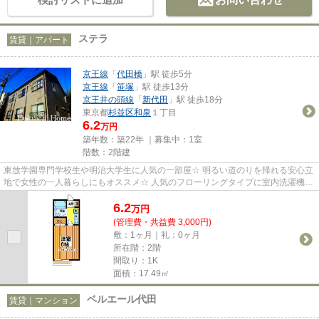
ステラ
賃貸｜アパート
京王線
「
代田橋
」駅 徒歩5分
京王線
「
笹塚
」駅 徒歩13分
京王井の頭線
「
新代田
」駅 徒歩18分
東京都
杉並区
和泉
１丁目
6.2
万円
築年数：築22年 ｜募集中：
1室
階数：2階建
東放学園専門学校生や明治大学生に人気の一部屋☆ 明るい道のりを帰れる安心立
地で女性の一人暮らしにもオススメ☆ 人気のフローリングタイプに室内洗濯機置
場。 2004年築の綺麗な室内で...
6.2
万
円
(管理費・共益費 3,000円)
敷：1ヶ月｜礼：0ヶ月
所在階：2階
間取り：1K
面積：17.49㎡
ベルエール代田
賃貸｜マンション