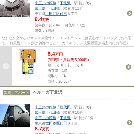
京王井の頭線
「
下北沢
」駅 徒歩9分
京王線
「
代田橋
」駅 徒歩12分
東京都
世田谷区
代田
６丁目
8.4
万円
築年数：築20年 ｜募集中：
1室
階数：3階建
なかなか空かないオススメ物件！！ エントランスには安心オートロックでお出迎
え。 お風呂トイレ別は勿論のこと2口ガスキッチン洗濯機置き場室内にお部屋7帖
の広さ！ また、多路線使え...
8.4
万
円
(管理費・共益費 5,000円)
敷：1ヶ月｜礼：1ヶ月
所在階：1階
間取り：1K
面積：20.30㎡
ベルーガ下北沢
賃貸｜アパート
京王井の頭線
「
新代田
」駅 徒歩9分
京王線
「
代田橋
」駅 徒歩10分
京王井の頭線
「
下北沢
」駅 徒歩11分
東京都
世田谷区
代田
６丁目
8.7
万円