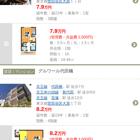
東京都
世田谷区
大原
１丁目
7.9
万円
築年数：築22年 ｜募集中：
1室
階数：3階建
7.9
万
円
(管理費・共益費 2,000円)
敷：0.5ヶ月｜礼：1.5ヶ月
所在階：1階
間取り：1K
面積：18.46㎡
グルワール代田橋
賃貸｜マンション
京王線
「
代田橋
」駅 徒歩7分
京王井の頭線
「
新代田
」駅 徒歩8分
京王線
「
笹塚
」駅 徒歩12分
東京都
世田谷区
大原
１丁目
8.2
万円
築年数：築19年 ｜募集中：
1室
階数：4階建
8.2
万
円
(管理費・共益費 3,000円)