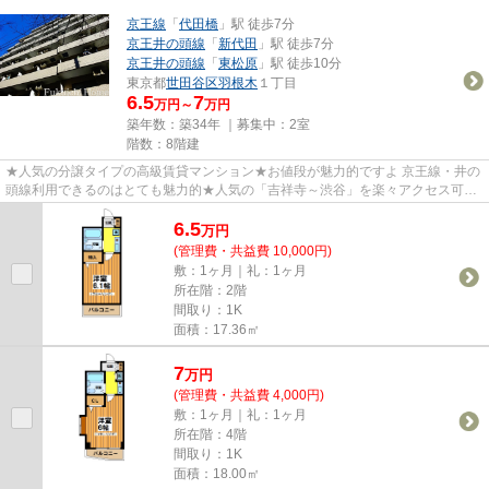
京王線
「
代田橋
」駅 徒歩7分
京王井の頭線
「
新代田
」駅 徒歩7分
京王井の頭線
「
東松原
」駅 徒歩10分
東京都
世田谷区
羽根木
１丁目
6.5
7
万円～
万円
築年数：築34年 ｜募集中：
2室
階数：8階建
★人気の分譲タイプの高級賃貸マンション★お値段が魅力的ですよ 京王線・井の
頭線利用できるのはとても魅力的★人気の「吉祥寺～渋谷」を楽々アクセス可能
★この価格で「オートロック付き...
6.5
万
円
(管理費・共益費 10,000円)
敷：1ヶ月｜礼：1ヶ月
所在階：2階
間取り：1K
面積：17.36㎡
7
万
円
(管理費・共益費 4,000円)
敷：1ヶ月｜礼：1ヶ月
所在階：4階
間取り：1K
面積：18.00㎡