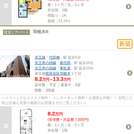
敷：1ヶ月｜礼：0ヶ月
所在階：2階
間取り：1K
面積：21.24㎡
羽根木R
賃貸｜アパート
京王線
「
代田橋
」駅 徒歩5分
京王井の頭線
「
新代田
」駅 徒歩10分
京王井の頭線
「
東松原
」駅 徒歩10分
東京都
世田谷区
羽根木
２丁目
8.2
13.3
万円～
万円
築年数：予定 ｜募集中：
9室
階数：3階建
ハイスペックなオススメ物件！ インターネット無料！お洒落な外観！！ 女性に人
気な設備も充実の最新のお部屋をぜひご覧ください♪
8.2
万
円
(管理費・共益費 7,000円)
敷：1ヶ月｜礼：0ヶ月
所在階：1階