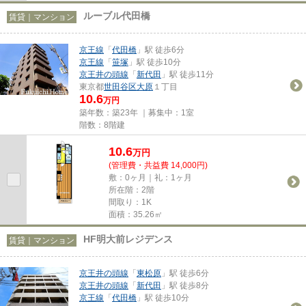
ルーブル代田橋
賃貸｜マンション
京王線
「
代田橋
」駅 徒歩6分
京王線
「
笹塚
」駅 徒歩10分
京王井の頭線
「
新代田
」駅 徒歩11分
東京都
世田谷区
大原
１丁目
10.6
万円
築年数：築23年 ｜募集中：
1室
階数：8階建
10.6
万
円
(管理費・共益費 14,000円)
敷：0ヶ月｜礼：1ヶ月
所在階：2階
間取り：1K
面積：35.26㎡
HF明大前レジデンス
賃貸｜マンション
京王井の頭線
「
東松原
」駅 徒歩6分
京王井の頭線
「
新代田
」駅 徒歩8分
京王線
「
代田橋
」駅 徒歩10分