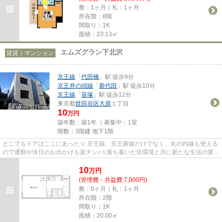
敷：1ヶ月｜礼：1ヶ月
所在階：8階
間取り：1K
面積：23.13㎡
エムズグラン下北沢
賃貸｜マンション
京王線
「
代田橋
」駅 徒歩9分
京王井の頭線
「
新代田
」駅 徒歩10分
京王線
「
笹塚
」駅 徒歩12分
東京都
世田谷区
大原
１丁目
10
万円
築年数：築1年 ｜募集中：
1室
階数：3階建 地下1階
どこでもドアはここにあった☆ 京王線、京王新線だけでなく、丸の内線も使える
ので通勤や休日のお出かけも楽チン♪☆落ち着いた住環境と共に新たな生活の第一
歩を踏み出そう(^_-)-☆
10
万
円
(管理費・共益費 7,000円)
敷：0ヶ月｜礼：1ヶ月
所在階：2階
間取り：1K
面積：20.00㎡