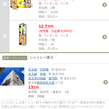
敷：1ヶ月｜礼：1ヶ月
所在階：2階
間取り：2LDK
面積：50.01㎡
12.7
万
円
(管理費・共益費 8,000円)
敷：1ヶ月｜礼：1ヶ月
所在階：7階
間取り：1K
面積：25.42㎡
シャトレー富士
賃貸｜マンション
京王線
「
代田橋
」駅 徒歩4分
京王線
「
笹塚
」駅 徒歩10分
京王井の頭線
「
新代田
」駅 徒歩12分
東京都
世田谷区
大原
２丁目
13
万円
築年数：築40年 ｜募集中：
1室
階数：3階建
どこに行くにも直ぐソコ！駅チカ物件の大の魅力ですね(^^♪ 駅徒歩4分の素敵な
立地はお寝坊さんにも嬉しい立地ですよね☆駅周辺にはスーパーやコンビニが充