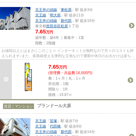
京王井の頭線
「
東松原
」駅 徒歩3分
京王線
「
明大前
」駅 徒歩11分
京王井の頭線
「
新代田
」駅 徒歩10分
東京都
世田谷区
松原
５丁目
7.65
万円
築年数：築4年 ｜募集中：
1室
階数：2階建
お値段以上とはまさにこのこと☆ インターネットが無料なので月々のコストも抑
えられます♪また、多路線使える便利な立地なので通勤や休日のお出かけは楽ちん
です☆人気の閑静なエリアと...
7.65
万
円
(管理費・共益費 16,000円)
敷：1ヶ月｜礼：1ヶ月
所在階：1階
間取り：1R
面積：19.87㎡
プランドール大原
賃貸｜マンション
京王線
「
笹塚
」駅 徒歩7分
京王線
「
代田橋
」駅 徒歩9分
京王井の頭線
「
新代田
」駅 徒歩14分