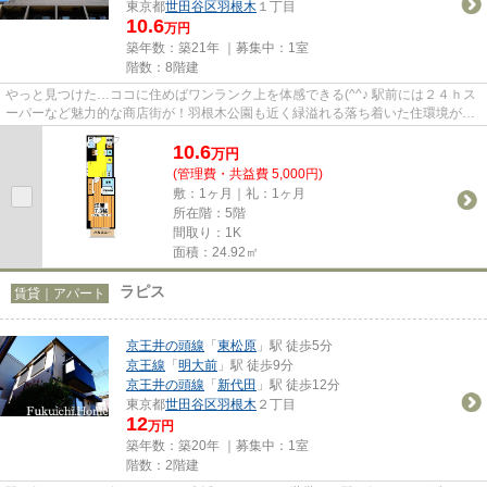
東京都
世田谷区
羽根木
１丁目
10.6
万円
築年数：築21年 ｜募集中：
1室
階数：8階建
やっと見つけた…ココに住めばワンランク上を体感できる(^^♪ 駅前には２４ｈス
ーパーなど魅力的な商店街が！羽根木公園も近く緑溢れる落ち着いた住環境が人
気☆ 防犯カメラやTVモニタ付...
10.6
万
円
(管理費・共益費 5,000円)
敷：1ヶ月｜礼：1ヶ月
所在階：5階
間取り：1K
面積：24.92㎡
ラピス
賃貸｜アパート
京王井の頭線
「
東松原
」駅 徒歩5分
京王線
「
明大前
」駅 徒歩9分
京王井の頭線
「
新代田
」駅 徒歩12分
東京都
世田谷区
羽根木
２丁目
12
万円
築年数：築20年 ｜募集中：
1室
階数：2階建