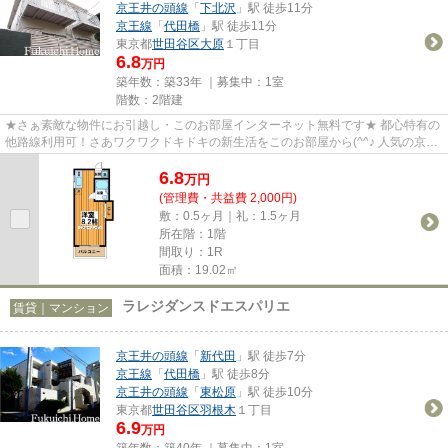
京王井の頭線
「
下北沢
」駅 徒歩11分
京王線
「
代田橋
」駅 徒歩11分
東京都
世田谷区
大原
１丁目
6.8
万円
築年数：築33年 ｜募集中：
1室
階数：2階建
★さぁ素敵な物件にお引越し・このお部屋インターネット無料です★ 都心特有の
他路線利用可！さあワクワクドキドキの新生活をこのお部屋から(^^♪ 人気の京王
線南側エリア、下北沢駅も利...
6.8
万
円
(管理費・共益費 2,000円)
敷：0.5ヶ月｜礼：1.5ヶ月
所在階：1階
間取り：1R
面積：19.02㎡
ラレジダンスドエスパリエ
賃貸｜マンション
京王井の頭線
「
新代田
」駅 徒歩7分
京王線
「
代田橋
」駅 徒歩8分
京王井の頭線
「
東松原
」駅 徒歩10分
東京都
世田谷区
羽根木
１丁目
6.9
万円
築年数：築40年 ｜募集中：
1室