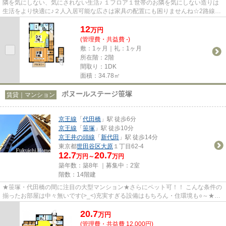
隣を気にしない、気にされない生活♪ １フロア１世帯のお隣を気にしない造りは
生活をより快適に♪２人入居可能な広さは家具の配置にも困りませんね☆2路線使
える立地は通勤や休日のお出か...
12
万
円
(管理費・共益費 -)
敷：1ヶ月｜礼：1ヶ月
所在階：2階
間取り：1DK
面積：34.78㎡
ボヌールステージ笹塚
賃貸｜マンション
京王線
「
代田橋
」駅 徒歩6分
京王線
「
笹塚
」駅 徒歩10分
京王井の頭線
「
新代田
」駅 徒歩14分
東京都
世田谷区
大原
１丁目62-4
12.7
20.7
万円～
万円
築年数：築8年 ｜募集中：
2室
階数：14階建
★笹塚・代田橋の間に注目の大型マンション★さらにペット可！！ こんな条件の
揃ったお部屋は中々無いです(>_<)充実すぎる設備はもちろん・住環境も○～★24
時間コールセンターも安...
20.7
万
円
(管理費・共益費 12,000円)