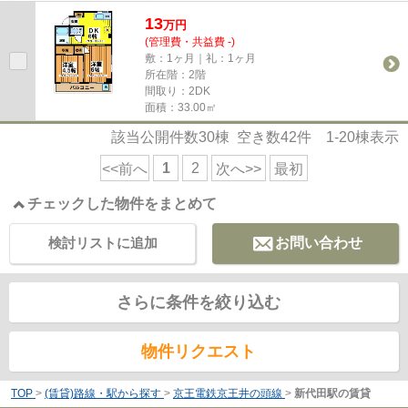
実しており、昼間でも賑わう商...
13
万
円
(管理費・共益費 -)
敷：1ヶ月｜礼：1ヶ月
所在階：2階
間取り：2DK
面積：33.00㎡
該当公開件数
30
棟 空き数
42
件
1-20
棟表示
1
2
<<前へ
次へ>>
最初
チェックした物件をまとめて
検討リストに追加
お問い合わせ
さらに条件を絞り込む
物件リクエスト
TOP
>
(賃貸)路線・駅から探す
>
京王電鉄京王井の頭線
>
新代田駅の賃貸