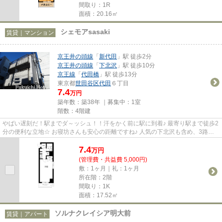
間取り：1R
面積：20.16㎡
シェモアsasaki
賃貸｜マンション
京王井の頭線
「
新代田
」駅 徒歩2分
京王井の頭線
「
下北沢
」駅 徒歩10分
京王線
「
代田橋
」駅 徒歩13分
東京都
世田谷区
代田
６丁目
7.4
万円
築年数：築38年 ｜募集中：
1室
階数：4階建
やばい遅刻だ！駅までダ～ッシュ！！汗をかく前に駅に到着♪ 最寄り駅まで徒歩2
分の便利な立地☆ お寝坊さんも安心の距離ですね♪ 人気の下北沢も含め、3路線
使えるので通勤やお出かけは...
7.4
万
円
(管理費・共益費 5,000円)
敷：1ヶ月｜礼：1ヶ月
所在階：2階
間取り：1K
面積：17.52㎡
ソルナクレイシア明大前
賃貸｜アパート