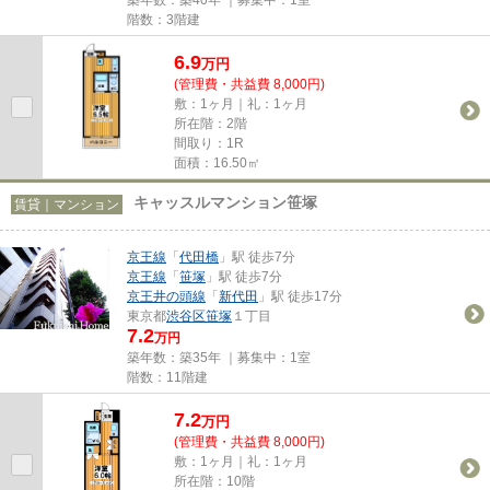
階数：3階建
6.9
万
円
(管理費・共益費 8,000円)
敷：1ヶ月｜礼：1ヶ月
所在階：2階
間取り：1R
面積：16.50㎡
キャッスルマンション笹塚
賃貸｜マンション
京王線
「
代田橋
」駅 徒歩7分
京王線
「
笹塚
」駅 徒歩7分
京王井の頭線
「
新代田
」駅 徒歩17分
東京都
渋谷区
笹塚
１丁目
7.2
万円
築年数：築35年 ｜募集中：
1室
階数：11階建
7.2
万
円
(管理費・共益費 8,000円)
敷：1ヶ月｜礼：1ヶ月
所在階：10階