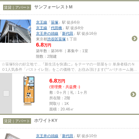
サンフォーレストM
賃貸｜アパート
京王線
「
笹塚
」駅 徒歩6分
京王線
「
代田橋
」駅 徒歩8分
京王井の頭線
「
新代田
」駅 徒歩16分
東京都
渋谷区
笹塚
１丁目
6.8
万円
築年数：築36年 ｜募集中：
1室
階数：2階建
☆笹塚6分の好立地で…『新生活を快適に』をテーマの一部屋を☆ 単身者様のＮ
Ｏ1人気条件「バストイレ別」をこの価格で、お住み頂けます(^^♪パナホーム施工
で安心設計☆駅から徒歩4分の好...
6.8
万
円
(管理費・共益費 -)
敷：0ヶ月｜礼：1ヶ月
所在階：2階
間取り：1K
面積：20.46㎡
ホワイトKY
賃貸｜アパート
京王井の頭線
「
新代田
」駅 徒歩10分