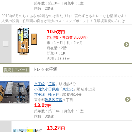
築年数：築13年 ｜募集中：
1室
階数：2階建
2013年8月のちくあさ♪綺麗なのは当たり前！ 言わずともキレイなお部屋です！
人気の設備、住環境の良さが最大のストロングポイント！住環境重視の方には、
喜んで頂けるのではないでしょ...
10.5
万
円
(管理費・共益費 3,000円)
敷：1ヶ月｜礼：2ヶ月
所在階：2階
間取り：1K
面積：23.83㎡
トレッセ笹塚
賃貸｜アパート
京王線
「
笹塚
」駅 徒歩6分
小田急小田原線
「
東北沢
」駅 徒歩12分
京王線
「
幡ヶ谷
」駅 徒歩14分
東京都
渋谷区
笹塚
１丁目
13.2
万円
築年数：築11年 ｜募集中：
1室
階数：3階建
13.2
万
円