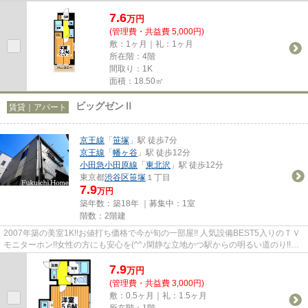
7.6
万
円
(管理費・共益費 5,000円)
敷：1ヶ月｜礼：1ヶ月
所在階：4階
間取り：1K
面積：18.50㎡
ビッグゼンⅡ
賃貸｜アパート
京王線
「
笹塚
」駅 徒歩7分
京王線
「
幡ヶ谷
」駅 徒歩12分
小田急小田原線
「
東北沢
」駅 徒歩12分
東京都
渋谷区
笹塚
１丁目
7.9
万円
築年数：築18年 ｜募集中：
1室
階数：2階建
2007年築の美室1K!!お値打ち価格で今が旬の一部屋!! 人気設備BEST5入りのＴＶ
モニターホン!!女性の方にも安心を(^^♪閑静な立地かつ駅からの明るい道のり!!バ
ランスのとれた一部屋をあ...
7.9
万
円
(管理費・共益費 3,000円)
敷：0.5ヶ月｜礼：1.5ヶ月
所在階：1階