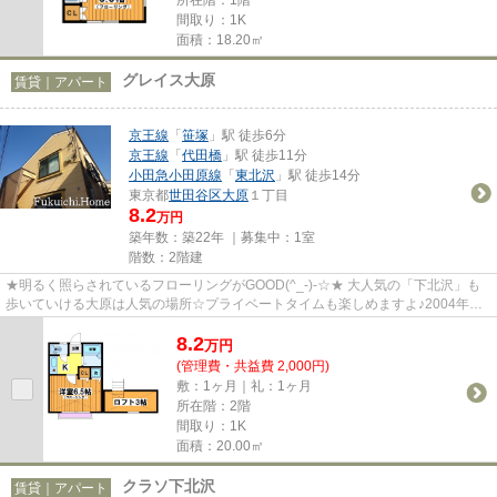
間取り：1K
面積：18.20㎡
グレイス大原
賃貸｜アパート
京王線
「
笹塚
」駅 徒歩6分
京王線
「
代田橋
」駅 徒歩11分
小田急小田原線
「
東北沢
」駅 徒歩14分
東京都
世田谷区
大原
１丁目
8.2
万円
築年数：築22年 ｜募集中：
1室
階数：2階建
★明るく照らされているフローリングがGOOD(^_-)-☆★ 大人気の「下北沢」も
歩いていける大原は人気の場所☆プライベートタイムも楽しめますよ♪2004年築
の綺麗な外観に清潔感ある室内に思...
8.2
万
円
(管理費・共益費 2,000円)
敷：1ヶ月｜礼：1ヶ月
所在階：2階
間取り：1K
面積：20.00㎡
クラソ下北沢
賃貸｜アパート