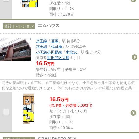
所在階：2階
間取り：1LDK
面積：41.70㎡
エムハウス
賃貸｜マンション
京王線
「
笹塚
」駅 徒歩8分
京王線
「
代田橋
」駅 徒歩11分
小田急小田原線
「
東北沢
」駅 徒歩12分
東京都
世田谷区
大原
１丁目
16.5
万円
築年数：築7年 ｜募集中：
1室
階数：3階建
期待の新星現る♪ 京王線、京王新線だけでなく、小田急線や井の頭線も使える便
利な立地なので通勤だけでなく、休日のお出かけが楽チン☆綺麗なお部屋と共に
新生活の歴史を刻んでいこう(^...
16.5
万
円
(管理費・共益費 5,000円)
敷：1ヶ月｜礼：1ヶ月
所在階：1階
間取り：1LDK
面積：40.36㎡
GRAN PASEO 笹塚