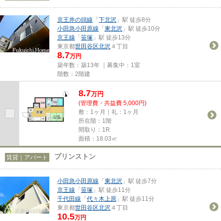
京王井の頭線
「
下北沢
」駅 徒歩8分
小田急小田原線
「
東北沢
」駅 徒歩10分
京王線
「
笹塚
」駅 徒歩13分
東京都
世田谷区
北沢
４丁目
8.7
万円
築年数：築13年 ｜募集中：
1室
階数：2階建
8.7
万
円
(管理費・共益費 5,000円)
敷：1ヶ月｜礼：1ヶ月
所在階：1階
間取り：1R
面積：18.03㎡
プリンストン
賃貸｜アパート
小田急小田原線
「
東北沢
」駅 徒歩7分
京王線
「
笹塚
」駅 徒歩11分
千代田線
「
代々木上原
」駅 徒歩11分
東京都
世田谷区
北沢
４丁目
10.5
万円