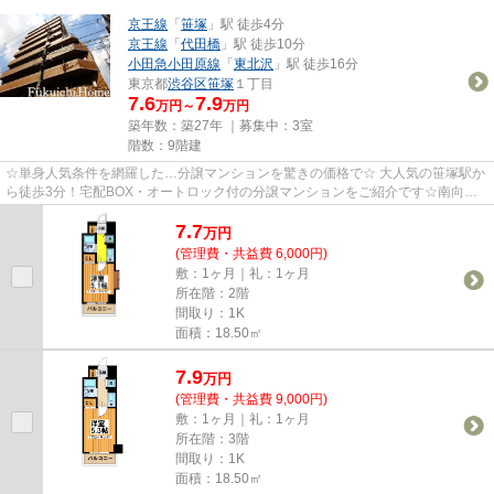
京王線
「
笹塚
」駅 徒歩4分
京王線
「
代田橋
」駅 徒歩10分
小田急小田原線
「
東北沢
」駅 徒歩16分
東京都
渋谷区
笹塚
１丁目
7.6
7.9
万円～
万円
築年数：築27年 ｜募集中：
3室
階数：9階建
☆単身人気条件を網羅した…分譲マンションを驚きの価格で☆ 大人気の笹塚駅か
ら徒歩3分！宅配BOX・オートロック付の分譲マンションをご紹介です☆南向
き、明るい室内、室内洗濯機置き場と...
7.7
万
円
(管理費・共益費 6,000円)
敷：1ヶ月｜礼：1ヶ月
所在階：2階
間取り：1K
面積：18.50㎡
7.9
万
円
(管理費・共益費 9,000円)
敷：1ヶ月｜礼：1ヶ月
所在階：3階
間取り：1K
面積：18.50㎡