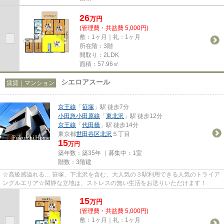
26
万
円
(管理費・共益費 5,000円)
敷：1ヶ月｜礼：1ヶ月
所在階：3階
間取り：2LDK
面積：57.96㎡
シエロアスール
賃貸｜マンション
京王線
「
笹塚
」駅 徒歩7分
小田急小田原線
「
東北沢
」駅 徒歩12分
京王線
「
代田橋
」駅 徒歩14分
東京都
世田谷区
北沢
５丁目
15
万円
築年数：築35年 ｜募集中：
1室
階数：3階建
☆高級感溢れる… 笹塚、下北沢を含む、大人気の３駅利用できる人気のトライア
ングルエリア☆閑静な立地は、ストレスの無い生活をお送りいただけます！
15
万
円
(管理費・共益費 5,000円)
敷：1ヶ月｜礼：1ヶ月