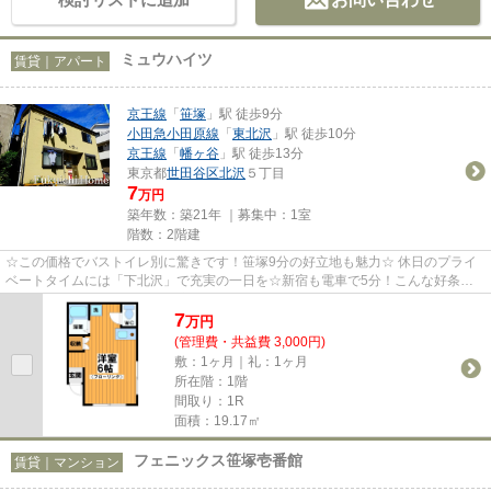
ミュウハイツ
賃貸｜アパート
京王線
「
笹塚
」駅 徒歩9分
小田急小田原線
「
東北沢
」駅 徒歩10分
京王線
「
幡ヶ谷
」駅 徒歩13分
東京都
世田谷区
北沢
５丁目
7
万円
築年数：築21年 ｜募集中：
1室
階数：2階建
☆この価格でバストイレ別に驚きです！笹塚9分の好立地も魅力☆ 休日のプライ
ベートタイムには「下北沢」で充実の一日を☆新宿も電車で5分！こんな好条件
に、お値打ち価格はまさに快適そ...
7
万
円
(管理費・共益費 3,000円)
敷：1ヶ月｜礼：1ヶ月
所在階：1階
間取り：1R
面積：19.17㎡
フェニックス笹塚壱番館
賃貸｜マンション