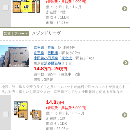
(管理費・共益費 4,000円)
敷：1ヶ月｜礼：1ヶ月
所在階：2階
間取り：1LDK
面積：34.58㎡
メゾンドリーヴ
賃貸｜アパート
京王線
「
笹塚
」駅 徒歩4分
京王線
「
代田橋
」駅 徒歩12分
小田急小田原線
「
東北沢
」駅 徒歩14分
東京都
渋谷区
笹塚
１丁目
14.8
26
万円～
万円
築年数：築5年 ｜募集中：
2室
階数：3階建
地震に強い造り☆安心ライフと共に～♪ ネットが無料で月々のコストが抑えられ
るお財布に優しいお部屋☆また、京王線だけでなく小田急線も使える立地なので
通勤やお出かけも楽ちんです♪素...
14.8
万
円
(管理費・共益費 5,000円)
敷：1ヶ月｜礼：0.5ヶ月
所在階：1階
間取り：1DK
面積：33.95㎡