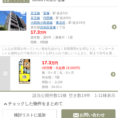
賃貸｜マンション
京王線
「
笹塚
」駅 徒歩5分
京王線
「
代田橋
」駅 徒歩9分
小田急小田原線
「
東北沢
」駅 徒歩16分
東京都
渋谷区
笹塚
１丁目
17.3
万円
築年数：築6年 ｜募集中：
1室
階数：8階建
こんなお部屋を待っていた♪ 敷金礼金がなく初期費用がお得なうえ、インターネ
ットも無料なので毎月のコストも抑えられて嬉しい☆えまた、駅まで信号を通ら
ないのでストレスフリーな帰り...
17.3
万
円
(管理費・共益費 18,000円)
敷：0ヶ月｜礼：0ヶ月
所在階：7階
間取り：1LDK
面積：34.02㎡
該当公開件数
11
棟 空き数
14
件
1-11
棟表示
チェックした物件をまとめて
検討リストに追加
お問い合わせ