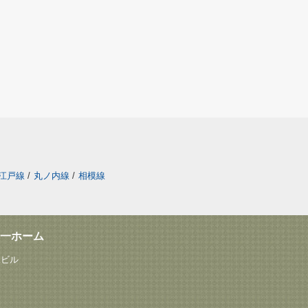
江戸線
/
丸ノ内線
/
相模線
一ホーム
塚ビル