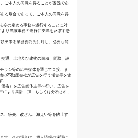
て、ご本人の同意を得ることが困難であ
がある場合であって、ご本人の同意を得
が法令の定める事務を遂行することに対
により当該事務の遂行に支障を及ぼす恐
信頼出来る業務委託先に対し、必要な範
、交通、土地及び建物の面積、間取、設
、チラシ等の広告媒体を通じて直接、ま
他の不動産会社が広告を行う場合等を含
す。
、価格）を広告媒体主等へ行い、広告を
主により集計、加工もしくは分析され、
ス、紛失、改ざん、漏えい等を防止す
ます。その場合は、個人情報の保護に