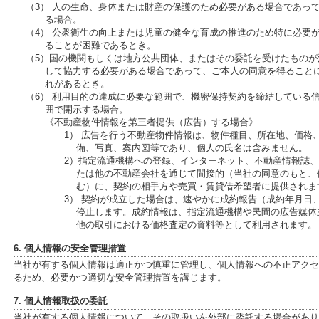
（3） 人の生命、身体または財産の保護のため必要がある場合であっ
る場合。
（4） 公衆衛生の向上または児童の健全な育成の推進のため特に必要
ることが困難であるとき。
（5）国の機関もしくは地方公共団体、またはその委託を受けたもの
して協力する必要がある場合であって、ご本人の同意を得ること
れがあるとき。
（6） 利用目的の達成に必要な範囲で、機密保持契約を締結している
囲で開示する場合。
《不動産物件情報を第三者提供（広告）する場合》
1） 広告を行う不動産物件情報は、物件種目、所在地、価格
備、写真、案内図等であり、個人の氏名は含みません。
2）指定流通機構への登録、インターネット、不動産情報誌
たは他の不動産会社を通じて間接的（当社の同意のもと、
む）に、契約の相手方や売買・賃貸借希望者に提供されま
3） 契約が成立した場合は、速やかに成約報告（成約年月日
停止します。成約情報は、指定流通機構や民間の広告媒体
他の取引における価格査定の資料等として利用されます。
6. 個人情報の安全管理措置
当社が有する個人情報は適正かつ慎重に管理し、個人情報への不正アクセ
るため、必要かつ適切な安全管理措置を講じます。
7. 個人情報取扱の委託
当社が有する個人情報について、その取扱いを外部に委託する場合があり