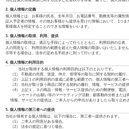
2. 個人情報の定義
個人情報とは、お客様の氏名、生年月日、お電話番号、勤務先等の属性情報、
証人予定者の情報、その他お客様から提供を受けた情報において、1つま
客様個人を特定することのできる情報をいいます。
3. 個人情報の取得、利用、提供
個人情報の取得は、適正な手段によって行うとともに、利用目的の公表、
人の同意なく、利用目的の範囲を超えた個人情報の取扱いはいたしません
示等する場合は、法令の定める手続きに則って行います。
4. 個人情報の利用目的
当社が取得する個人情報の利用目的は以下のとおりです。
（1） 不動産の売買、賃貸、仲介、管理等の取引に関する契約の履行
（2） 上記１の利用目的の達成に必要な範囲での、個人情報の第三者
（3） 当社が取り扱う商品に関する契約の履行、情報、サービスの提
（4） 上記１、３の商品・情報・サービス提供のための郵便物、電話
ンケートのお願い等のマーケティング活動、顧客動向分析または
情報、サービスの提供は、ご本人からの申出がありましたら取り止め
5. 個人情報の第三者への提供
当社が保有する個人情報は、以下の場合に、第三者へ提供されます。
（1） ご本人の同意がある場合。
（2） 法令の規定に基づく場合。