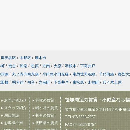
世田谷区
/
中野区
/
厚木市
本町
/
南台
/
和泉
/
松原
/
方南
/
大原
/
羽根木
/
下高井戸
の頭線
/
丸ノ内方南支線
/
小田急小田原線
/
東急世田谷線
/
千代田線
/
都営大
代田橋
/
明大前
/
初台
/
方南町
/
下高井戸
/
東松原
/
永福町
/
代々木上原
笹塚周辺の賃貸・不動産なら福
お問い合わせ
笹塚の賃貸
スタッフ紹介
幡ヶ谷の賃貸
東京都渋谷区笹塚２丁目16-2 ASP笹
周辺施設
初台の賃貸
TEL:03-5333-2757
お客様の声
代田橋の賃貸
FAX:03-5333-0757