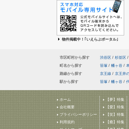
物件掲載中！｢いえらぶポータル｣
市区町村から探す
渋谷区
/
杉並区
/
町名から探す
笹塚
/
幡ヶ谷
/
路線から探す
京王線
/
京王井
駅から探す
笹塚
/
幡ヶ谷
/
ホーム
【夢】特集
会社概要
【愛】特集
プライバシーポリシー
【笑】特集
利用規約
【癒】特集