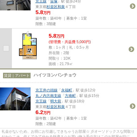
京王線
「
笹塚
」駅 徒歩24分
東京都
杉並区
和泉
４丁目
5.8
万円
築年数：築40年 ｜募集中：
1室
階数：3階建
5.8
万
円
(管理費・共益費 5,000円)
敷：1ヶ月｜礼：0.5ヶ月
所在階：2階
間取り：1DK
面積：21.79㎡
ハイツヨンバンチョウ
賃貸｜アパート
京王井の頭線
「
永福町
」駅 徒歩12分
丸ノ内方南支線
「
方南町
」駅 徒歩15分
京王線
「
明大前
」駅 徒歩18分
東京都
杉並区
和泉
４丁目
6.2
万円
築年数：築42年 ｜募集中：
1室
階数：2階建
礼金がないため、お得にお引越しできちゃうお部屋☆ 彡オーソドックスな間取り
だからこそ、住んでみて分かる快適さ☆お買い物上手の方はこのお部屋が目に止