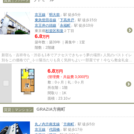
賃貸｜アパート
京王線
「
明大前
」駅 徒歩5分
東急世田谷線
「
下高井戸
」駅 徒歩15分
京王井の頭線
「
永福町
」駅 徒歩10分
東京都
杉並区
和泉
２丁目
6.8
万円
築年数：築39年 ｜募集中：
1室
階数：2階建
新宿も・吉祥寺も・渋谷も1本でアクセスできちゃう夢の場所♪ 人気のバストイレ
別をこの価格で(^_-)-☆陽当たりも良く気持ちよい一部屋です！今なら敷金礼金無
しキャンペーン中♪せっかく...
6.8
万
円
(管理費・共益費 3,000円)
敷：0ヶ月｜礼：0ヶ月
所在階：1階
間取り：1K
面積：23.10㎡
GRAZIA方南町
賃貸｜マンション
丸ノ内方南支線
「
方南町
」駅 徒歩5分
京王線
「
代田橋
」駅 徒歩17分