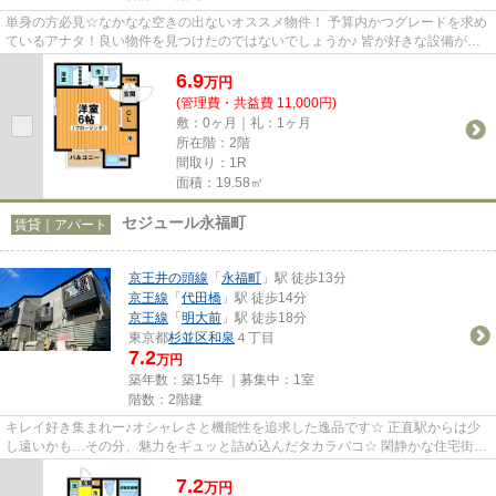
単身の方必見☆なかなな空きの出ないオススメ物件！ 予算内かつグレードを求め
ているアナタ！良い物件を見つけたのではないでしょうか♪ 皆が好きな設備が盛
りだくさんです☆彡初期費用が...
6.9
万
円
(管理費・共益費 11,000円)
敷：0ヶ月｜礼：1ヶ月
所在階：2階
間取り：1R
面積：19.58㎡
セジュール永福町
賃貸｜アパート
京王井の頭線
「
永福町
」駅 徒歩13分
京王線
「
代田橋
」駅 徒歩14分
京王線
「
明大前
」駅 徒歩18分
東京都
杉並区
和泉
４丁目
7.2
万円
築年数：築15年 ｜募集中：
1室
階数：2階建
キレイ好き集まれー♪オシャレさと機能性を追求した逸品です☆ 正直駅からは少
し遠いかも…その分、魅力をギュッと詰め込んだタカラバコ☆ 閑静かな住宅街の
落ち着いた住環境。ウォッシュ...
7.2
万
円