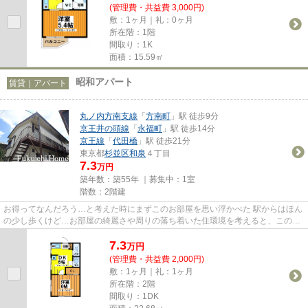
(管理費・共益費 3,000円)
敷：1ヶ月｜礼：0ヶ月
所在階：1階
間取り：1K
面積：15.59㎡
昭和アパート
賃貸｜アパート
丸ノ内方南支線
「
方南町
」駅 徒歩9分
京王井の頭線
「
永福町
」駅 徒歩14分
京王線
「
代田橋
」駅 徒歩21分
東京都
杉並区
和泉
４丁目
7.3
万円
築年数：築55年 ｜募集中：
1室
階数：2階建
お得ってなんだろう…と考えた時にまずこのお部屋を思い浮かべた 駅からはほん
の少し歩くけど…お部屋の綺麗さや周りの落ち着いた住環境を考えると、この価
格設定はかなりのお値打ち設定...
7.3
万
円
(管理費・共益費 2,000円)
敷：1ヶ月｜礼：1ヶ月
所在階：2階
間取り：1DK