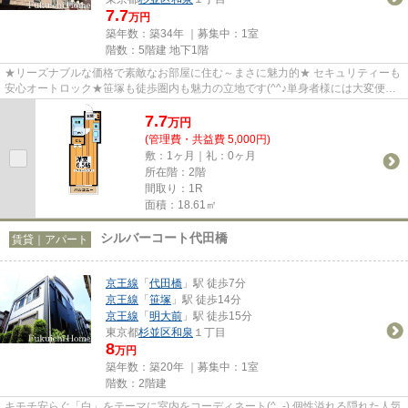
7.7
万円
築年数：築34年 ｜募集中：
1室
階数：5階建 地下1階
★リーズナブルな価格で素敵なお部屋に住む～まさに魅力的★ セキュリティーも
安心オートロック★笹塚も徒歩圏内も魅力の立地です(^^♪単身者様には大変便利
な「ドン・キホーテ」がすぐ近...
7.7
万
円
(管理費・共益費 5,000円)
敷：1ヶ月｜礼：0ヶ月
所在階：2階
間取り：1R
面積：18.61㎡
シルバーコート代田橋
賃貸｜アパート
京王線
「
代田橋
」駅 徒歩7分
京王線
「
笹塚
」駅 徒歩14分
京王線
「
明大前
」駅 徒歩15分
東京都
杉並区
和泉
１丁目
8
万円
築年数：築20年 ｜募集中：
1室
階数：2階建
キモチ安らぐ「白」をテーマに室内をコーディネート(^_-) 個性溢れる隠れた人気