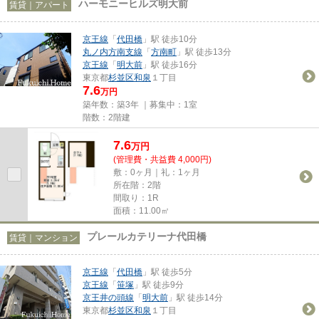
ハーモニーヒルズ明大前
賃貸｜アパート
京王線
「
代田橋
」駅 徒歩10分
丸ノ内方南支線
「
方南町
」駅 徒歩13分
京王線
「
明大前
」駅 徒歩16分
東京都
杉並区
和泉
１丁目
7.6
万円
築年数：築3年 ｜募集中：
1室
階数：2階建
7.6
万
円
(管理費・共益費 4,000円)
敷：0ヶ月｜礼：1ヶ月
所在階：2階
間取り：1R
面積：11.00㎡
プレールカテリーナ代田橋
賃貸｜マンション
京王線
「
代田橋
」駅 徒歩5分
京王線
「
笹塚
」駅 徒歩9分
京王井の頭線
「
明大前
」駅 徒歩14分
東京都
杉並区
和泉
１丁目