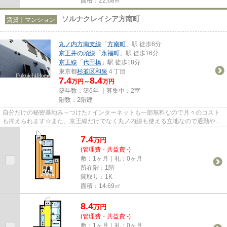
面積：22.68㎡
ソルナクレイシア方南町
賃貸｜マンション
丸ノ内方南支線
「
方南町
」駅 徒歩6分
京王井の頭線
「
永福町
」駅 徒歩16分
京王線
「
代田橋
」駅 徒歩18分
東京都
杉並区
和泉
４丁目
7.4
8.4
万円～
万円
築年数：築6年 ｜募集中：
2室
階数：2階建
自分だけの秘密基地み～つけた♪ インターネットも一部無料なので月々のコスト
も抑えられます☆また、京王線だけでなく丸ノ内線も使える立地なので通勤や休
日のお出かけは楽ちんです(^_-)-☆
7.4
万
円
(管理費・共益費 -)
敷：1ヶ月｜礼：0ヶ月
所在階：1階
間取り：1K
面積：14.69㎡
8.4
万
円
(管理費・共益費 -)
敷：1ヶ月｜礼：0ヶ月