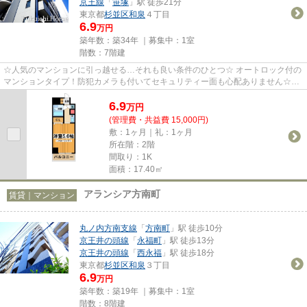
京王線
「
笹塚
」駅 徒歩21分
東京都
杉並区
和泉
４丁目
6.9
万円
築年数：築34年 ｜募集中：
1室
階数：7階建
☆人気のマンションに引っ越せる…それも良い条件のひとつ☆ オートロック付の
マンションタイプ！防犯カメラも付いてセキュリティー面も心配ありません☆そ
の他にもマンションタイプだから...
6.9
万
円
(管理費・共益費 15,000円)
敷：1ヶ月｜礼：1ヶ月
所在階：2階
間取り：1K
面積：17.40㎡
アランシア方南町
賃貸｜マンション
丸ノ内方南支線
「
方南町
」駅 徒歩10分
京王井の頭線
「
永福町
」駅 徒歩13分
京王井の頭線
「
西永福
」駅 徒歩18分
東京都
杉並区
和泉
３丁目
6.9
万円
築年数：築19年 ｜募集中：
1室
階数：8階建