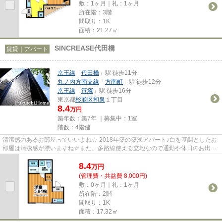
敷：1ヶ月｜礼：1ヶ月
所在階：3階
間取り：1K
面積：21.27㎡
SINCREASE代田橋
賃貸｜アパート
京王線
「
代田橋
」駅 徒歩11分
丸ノ内方南支線
「
方南町
」駅 徒歩12分
京王線
「
笹塚
」駅 徒歩16分
東京都
杉並区
和泉
１丁目
8.4
万円
築年数：築7年 ｜募集中：
1室
階数：4階建
清潔感のあるお部屋っていいよね☆ 2018年築の築浅アパート♪白を基調としたお
部屋は清潔感が漂いますね☆また、多路線使える立地なので通勤や休日のお出か
けも楽ちん♪落ち着いた住環境と...
8.4
万
円
(管理費・共益費 8,000円)
敷：0ヶ月｜礼：1ヶ月
所在階：2階
間取り：1K
面積：17.32㎡