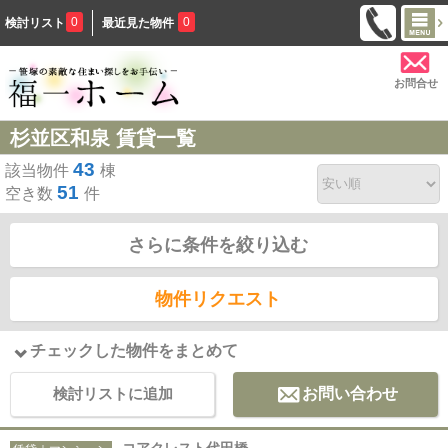
0
0
検討リスト
最近見た物件
お問合せ
杉並区和泉 賃貸一覧
43
該当物件
棟
51
空き数
件
さらに条件を絞り込む
物件リクエスト
チェックした物件をまとめて
検討リストに追加
お問い合わせ
コアクレスト代田橋