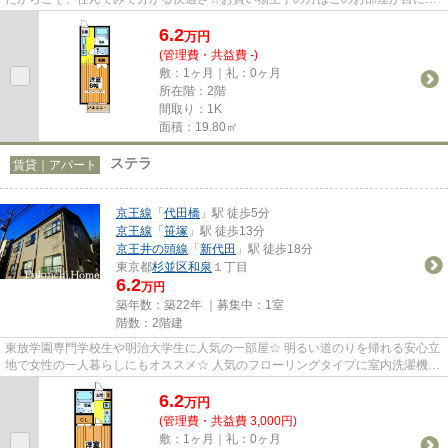
まるのは間違いなしです(^_-)-☆
6.2
万
円
(管理費・共益費 -)
敷：1ヶ月｜礼：0ヶ月
所在階：2階
間取り：1K
面積：19.80㎡
ステラ
賃貸｜アパート
京王線
「
代田橋
」駅 徒歩5分
京王線
「
笹塚
」駅 徒歩13分
京王井の頭線
「
新代田
」駅 徒歩18分
東京都
杉並区
和泉
１丁目
6.2
万円
築年数：築22年 ｜募集中：
1室
階数：2階建
東放学園専門学校生や明治大学生に人気の一部屋☆ 明るい道のりを帰れる安心立
地で女性の一人暮らしにもオススメ☆ 人気のフローリングタイプに室内洗濯機置
場。 2004年築の綺麗な室内で...
6.2
万
円
(管理費・共益費 3,000円)
敷：1ヶ月｜礼：0ヶ月