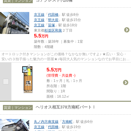
賃貸｜マンション
京王線
「
代田橋
」駅 徒歩8分
京王線
「
明大前
」駅 徒歩15分
京王線
「
笹塚
」駅 徒歩18分
東京都
杉並区
和泉
２丁目
5.5
万円
築年数：築38年 ｜募集中：
1室
階数：4階建
オートロック付きマンションがこの価格？なかなか無いですよ♪ ★広い・安心・
安いの３拍子揃った魅力の一部屋★♪毎回大人気のマンションなのでお早目にお問
合せ下さい★毎月のゆとりは・...
5.5
万
円
(管理費・共益費 -)
敷：1ヶ月｜礼：1ヶ月
所在階：1階
間取り：1R
面積：16.12㎡
ヘリオス相互378方南町パートⅠ
賃貸｜マンション
丸ノ内方南支線
「
方南町
」駅 徒歩6分
京王線
「
代田橋
」駅 徒歩19分