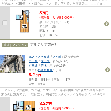
を秘めた「代田橋」・・都心にもっとも近い落ち着いた雰囲気のオススメタウン
(^^)各駅停車ですが急行停...
8
万
円
(管理費・共益費 3,000円)
敷：0ヶ月｜礼：1ヶ月
所在階：1階
間取り：1R
面積：16.87㎡
アルテリア方南町
賃貸｜マンション
丸ノ内方南支線
「
方南町
」駅 徒歩8分
京王線
「
代田橋
」駅 徒歩14分
京王線
「
笹塚
」駅 徒歩19分
東京都
杉並区
和泉
１丁目
8.2
万円
築年数：築18年 ｜募集中：
1室
階数：7階建
『アルテリア方南町』のご紹介です♪ ３駅３路線利用可能で複数の路線が利用出
来るのは魅力です。一際目立ち、周辺では大きくキレイな外観タイル張りのマン
ション。ほぼ満室稼働で人気...
8.2
万
円
(管理費・共益費 6,000円)