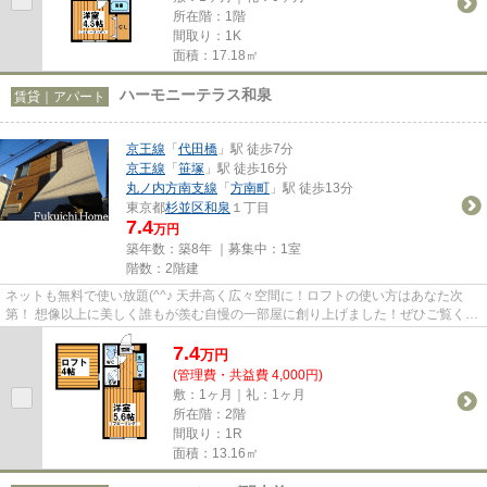
所在階：1階
間取り：1K
面積：17.18㎡
ハーモニーテラス和泉
賃貸｜アパート
京王線
「
代田橋
」駅 徒歩7分
京王線
「
笹塚
」駅 徒歩16分
丸ノ内方南支線
「
方南町
」駅 徒歩13分
東京都
杉並区
和泉
１丁目
7.4
万円
築年数：築8年 ｜募集中：
1室
階数：2階建
ネットも無料で使い放題(^^♪ 天井高く広々空間に！ロフトの使い方はあなた次
第！ 想像以上に美しく誰もが羨む自慢の一部屋に創り上げました！ぜひご覧くだ
さい☆
7.4
万
円
(管理費・共益費 4,000円)
敷：1ヶ月｜礼：1ヶ月
所在階：2階
間取り：1R
面積：13.16㎡