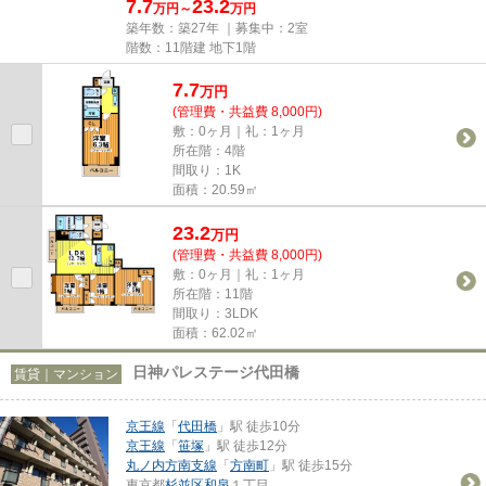
7.7
23.2
万円～
万円
築年数：築27年 ｜募集中：
2室
階数：11階建 地下1階
7.7
万
円
(管理費・共益費 8,000円)
敷：0ヶ月｜礼：1ヶ月
所在階：4階
間取り：1K
面積：20.59㎡
23.2
万
円
(管理費・共益費 8,000円)
敷：0ヶ月｜礼：1ヶ月
所在階：11階
間取り：3LDK
面積：62.02㎡
日神パレステージ代田橋
賃貸｜マンション
京王線
「
代田橋
」駅 徒歩10分
京王線
「
笹塚
」駅 徒歩12分
丸ノ内方南支線
「
方南町
」駅 徒歩15分
東京都
杉並区
和泉
１丁目