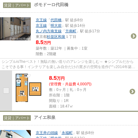
ポモドーロ代田橋
賃貸｜アパート
京王線
「
代田橋
」駅 徒歩8分
京王線
「
明大前
」駅 徒歩14分
丸ノ内方南支線
「
方南町
」駅 徒歩17分
東京都
杉並区
和泉
１丁目
8.5
万円
築年数：築12年 ｜募集中：
1室
階数：2階建
シンプルisTheベスト！無駄の無い造りのアレンジを楽しむ～ ★シンプルだから
こそできる事！インテリアを楽しみ自分だけの寛ぎの空間を造作(^^♪2014年築の
綺麗お部屋が8万円代で「バス...
8.5
万
円
(管理費・共益費 4,000円)
敷：0ヶ月｜礼：0ヶ月
所在階：1階
間取り：1R
面積：18.47㎡
アイエ和泉
賃貸｜アパート
京王井の頭線
「
永福町
」駅 徒歩8分