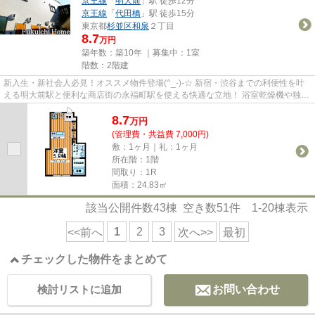
京王線
「
明大前
」駅 徒歩12分
京王線
「
代田橋
」駅 徒歩15分
東京都
杉並区
和泉
２丁目
8.7
万円
築年数：築10年 ｜募集中：
1室
階数：2階建
新入生・新社会人必見！オススメ物件登場(^_-)-☆ 新宿・渋谷までの利便性を叶
える明大前駅と便利な商店街の永福町駅を使える快適な立地！ 浴室乾燥機や独立
洗面台などの人気設備のほか...
8.7
万
円
(管理費・共益費 7,000円)
敷：1ヶ月｜礼：1ヶ月
所在階：1階
間取り：1R
面積：24.83㎡
該当公開件数
43
棟 空き数
51
件
1-20
棟表示
1
2
3
<<前へ
次へ>>
最初
チェックした物件をまとめて
検討リストに追加
お問い合わせ