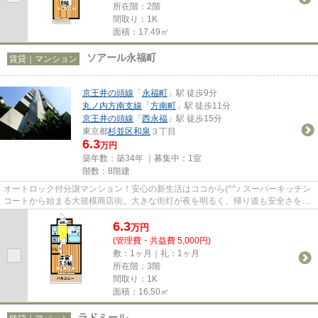
所在階：2階
間取り：1K
面積：17.49㎡
ソアール永福町
賃貸｜マンション
京王井の頭線
「
永福町
」駅 徒歩9分
丸ノ内方南支線
「
方南町
」駅 徒歩11分
京王井の頭線
「
西永福
」駅 徒歩15分
東京都
杉並区
和泉
３丁目
6.3
万円
築年数：築34年 ｜募集中：
1室
階数：8階建
オートロック付分譲マンション！安心の新生活はココから(^^♪ スーパーキッチン
コートから始まる大規模商店街。大きな街灯が夜を明るく、帰り道も安全さをさ
らに増します。 丸ノ内線始...
6.3
万
円
(管理費・共益費 5,000円)
敷：1ヶ月｜礼：1ヶ月
所在階：3階
間取り：1K
面積：16.50㎡
ラドミール