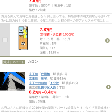
7.8
万円
築年数：築30年 ｜募集中：
1室
階数：2階建
費用を抑えてお得なお引越しを☆ 何と言っても、特急停車の明大前駅から歩いて
3分は魅力的！ 今日は新宿、今度は渋谷…と都心部への好アクセスを可能にしま
す！ 通勤時間が短くなれば、...
7.8
万
円
(管理費・共益費 5,000円)
敷：0ヶ月｜礼：2ヶ月
所在階：1階
間取り：1K
面積：19.87㎡
カロン
賃貸｜アパート
京王線
「
代田橋
」駅 徒歩3分
京王線
「
笹塚
」駅 徒歩12分
京王井の頭線
「
下北沢
」駅 徒歩19分
東京都
世田谷区
大原
２丁目
8.2
8.4
万円～
万円
築年数：築9年 ｜募集中：
2室
階数：3階建
お寝坊さんに朗報☆彡 2016年築の築浅アパート♪綺麗なだけでなく浴室乾燥機や
温水洗浄便座等の人気の設備もバッチリ☆また、多路線使える立地なので通勤や