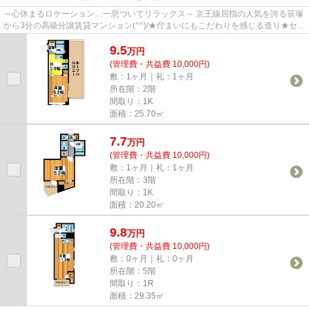
～心休まるロケーション…一息ついてリラックス～ 京王線屈指の人気を誇る笹塚
から3分の高級分譲賃貸マンション(^^)/★佇まいにもこだわりを感じる造り★セキ
ュリティもバッチリ！ 一つ考...
9.5
万
円
(管理費・共益費 10,000円)
敷：1ヶ月｜礼：1ヶ月
所在階：2階
間取り：1K
面積：25.70㎡
7.7
万
円
(管理費・共益費 10,000円)
敷：1ヶ月｜礼：1ヶ月
所在階：3階
間取り：1K
面積：20.20㎡
9.8
万
円
(管理費・共益費 10,000円)
敷：0ヶ月｜礼：0ヶ月
所在階：5階
間取り：1R
面積：29.35㎡