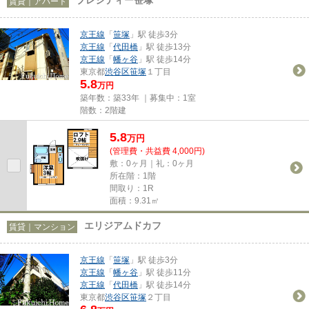
賃貸｜アパート
京王線
「
笹塚
」駅 徒歩3分
京王線
「
代田橋
」駅 徒歩13分
京王線
「
幡ヶ谷
」駅 徒歩14分
東京都
渋谷区
笹塚
１丁目
5.8
万円
築年数：築33年 ｜募集中：
1室
階数：2階建
5.8
万
円
(管理費・共益費 4,000円)
敷：0ヶ月｜礼：0ヶ月
所在階：1階
間取り：1R
面積：9.31㎡
エリジアムドカフ
賃貸｜マンション
京王線
「
笹塚
」駅 徒歩3分
京王線
「
幡ヶ谷
」駅 徒歩11分
京王線
「
代田橋
」駅 徒歩14分
東京都
渋谷区
笹塚
２丁目