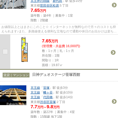
京王井の頭線
「
新代田
」駅 徒歩10分
東京都
世田谷区
松原
５丁目
7.65
万円
築年数：築4年 ｜募集中：
1室
階数：2階建
お値段以上とはまさにこのこと☆ インターネットが無料なので月々のコストも抑
えられます♪また、多路線使える便利な立地なので通勤や休日のお出かけは楽ちん
です☆人気の閑静なエリアと...
7.65
万
円
(管理費・共益費 16,000円)
敷：1ヶ月｜礼：1ヶ月
所在階：1階
間取り：1R
面積：19.87㎡
日神デュオステージ笹塚西館
賃貸｜マンション
京王線
「
笹塚
」駅 徒歩3分
京王線
「
幡ヶ谷
」駅 徒歩10分
京王線
「
代田橋
」駅 徒歩14分
東京都
渋谷区
笹塚
２丁目
7.7
9.8
万円～
万円
築年数：築22年 ｜募集中：
4室
階数：15階建 地下1階