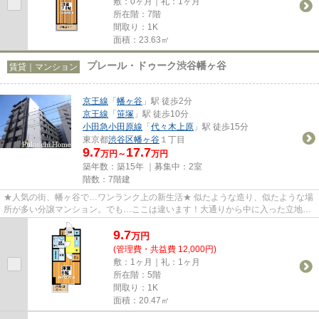
敷：0ヶ月｜礼：1ヶ月
所在階：7階
間取り：1K
面積：23.63㎡
プレール・ドゥーク渋谷幡ヶ谷
賃貸｜マンション
京王線
「
幡ヶ谷
」駅 徒歩2分
京王線
「
笹塚
」駅 徒歩10分
小田急小田原線
「
代々木上原
」駅 徒歩15分
東京都
渋谷区
幡ヶ谷
１丁目
9.7
17.7
万円～
万円
築年数：築15年 ｜募集中：
2室
階数：7階建
★人気の街、幡ヶ谷で…ワンランク上の新生活★ 似たような造り、似たような場
所が多い分譲マンション。でも…ここは違います！大通りから中に入った立地。
脱衣場・独立洗面を完備。駅から...
9.7
万
円
(管理費・共益費 12,000円)
敷：1ヶ月｜礼：1ヶ月
所在階：5階
間取り：1K
面積：20.47㎡