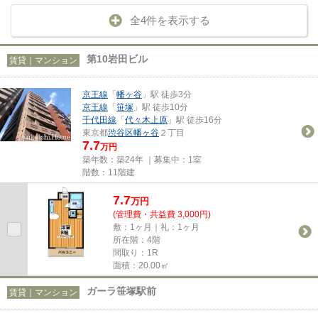
全4件を表示する
第10岩田ビル
賃貸｜マンション
京王線
「
幡ヶ谷
」駅 徒歩3分
京王線
「
笹塚
」駅 徒歩10分
千代田線
「
代々木上原
」駅 徒歩16分
東京都
渋谷区
幡ヶ谷
２丁目
7.7
万円
築年数：築24年 ｜募集中：
1室
階数：11階建
7.7
万
円
(管理費・共益費 3,000円)
敷：1ヶ月｜礼：1ヶ月
所在階：4階
間取り：1R
面積：20.00㎡
ガーラ笹塚駅前
賃貸｜マンション