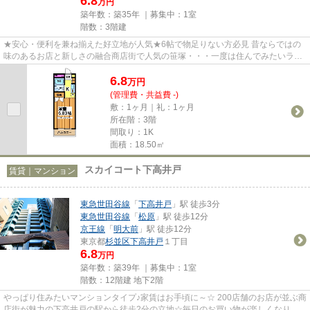
6.8
万円
築年数：築35年 ｜募集中：
1室
階数：3階建
★安心・便利を兼ね揃えた好立地が人気★6帖で物足りない方必見 昔ならではの
味のあるお店と新しさの融合商店街で人気の笹塚・・・一度は住んでみたいラン
キング上位を誇る人気駅です！...
6.8
万
円
(管理費・共益費 -)
敷：1ヶ月｜礼：1ヶ月
所在階：3階
間取り：1K
面積：18.50㎡
スカイコート下高井戸
賃貸｜マンション
東急世田谷線
「
下高井戸
」駅 徒歩3分
東急世田谷線
「
松原
」駅 徒歩12分
京王線
「
明大前
」駅 徒歩12分
東京都
杉並区
下高井戸
１丁目
6.8
万円
築年数：築39年 ｜募集中：
1室
階数：12階建 地下2階
やっぱり住みたいマンションタイプ♪家賃はお手頃に～☆ 200店舗のお店が並ぶ商
店街が魅力の下高井戸の駅から徒歩2分の立地☆毎日のお買い物が楽しくなりそ