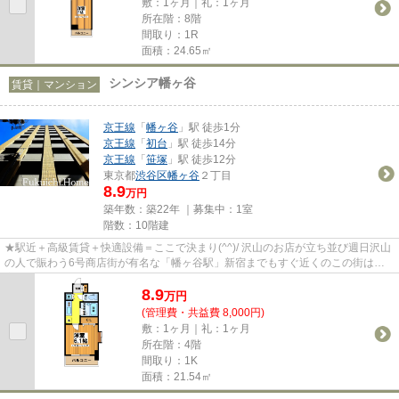
敷：1ヶ月｜礼：1ヶ月
所在階：8階
間取り：1R
面積：24.65㎡
シンシア幡ヶ谷
賃貸｜マンション
京王線
「
幡ヶ谷
」駅 徒歩1分
京王線
「
初台
」駅 徒歩14分
京王線
「
笹塚
」駅 徒歩12分
東京都
渋谷区
幡ヶ谷
２丁目
8.9
万円
築年数：築22年 ｜募集中：
1室
階数：10階建
★駅近＋高級賃貸＋快適設備＝ここで決まり(^^)/ 沢山のお店が立ち並び週日沢山
の人で賑わう6号商店街が有名な「幡ヶ谷駅」新宿までもすぐ近くのこの街は大
変人気があります★夢の高級賃...
8.9
万
円
(管理費・共益費 8,000円)
敷：1ヶ月｜礼：1ヶ月
所在階：4階
間取り：1K
面積：21.54㎡