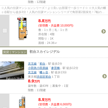
階数：12階建
☆人気の分譲マンションシリーズ！より良いお部屋で一歩リード☆ ☆大人気の幡
ヶ谷駅から徒歩3分！人気の分譲マンションシリーズで角部屋2面採光！7帖の
広々室内は他のお部屋から一歩先行...
8.8
万
円
(管理費・共益費 10,000円)
敷：1ヶ月｜礼：1ヶ月
所在階：4階
間取り：1K
面積：24.36㎡
初台スカイレジデル
賃貸｜マンション
京王線
「
初台
」駅 徒歩2分
小田急小田原線
「
参宮橋
」駅 徒歩12分
京王線
「
幡ヶ谷
」駅 徒歩13分
東京都
渋谷区
初台
１丁目
8.9
万円
築年数：築43年 ｜募集中：
1室
階数：11階建
8.9
万
円
(管理費・共益費 6,000円)