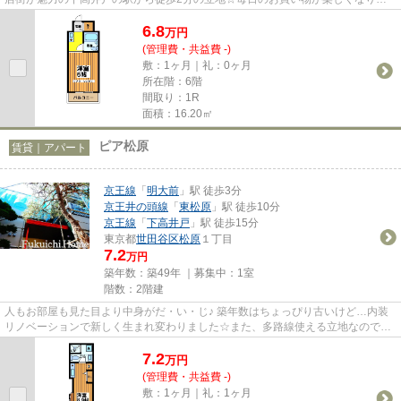
う♪また、多路線使える立地なの...
6.8
万
円
(管理費・共益費 -)
敷：1ヶ月｜礼：0ヶ月
所在階：6階
間取り：1R
面積：16.20㎡
ピア松原
賃貸｜アパート
京王線
「
明大前
」駅 徒歩3分
京王井の頭線
「
東松原
」駅 徒歩10分
京王線
「
下高井戸
」駅 徒歩15分
東京都
世田谷区
松原
１丁目
7.2
万円
築年数：築49年 ｜募集中：
1室
階数：2階建
人もお部屋も見た目より中身がだ・い・じ♪ 築年数はちょっぴり古いけど…内装
リノベーションで新しく生まれ変わりました☆また、多路線使える立地なので通
勤や休日のお出かけは楽ちん♪人...
7.2
万
円
(管理費・共益費 -)
敷：1ヶ月｜礼：1ヶ月