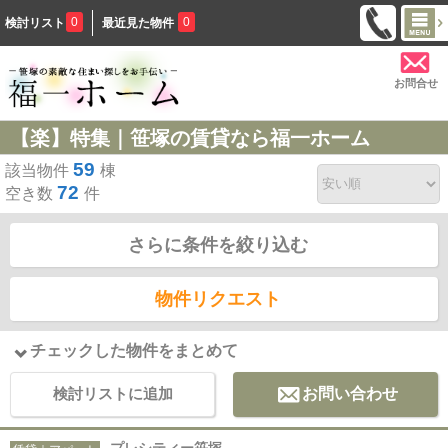
0
0
検討リスト
最近見た物件
お問合せ
【楽】特集｜笹塚の賃貸なら福一ホーム
59
該当物件
棟
72
空き数
件
さらに条件を絞り込む
物件リクエスト
チェックした物件をまとめて
検討リストに追加
お問い合わせ
プレシティー笹塚