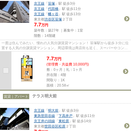
京王線
「
笹塚
」駅 徒歩3分
京王線
「
代田橋
」駅 徒歩11分
京王線
「
幡ヶ谷
」駅 徒歩13分
東京都
渋谷区
笹塚
２丁目
7.7
万円
築年数：築27年 ｜募集中：
1室
階数：14階建
一度は住んでみたい、憧れの人気分譲賃貸マンション！ 笹塚駅から徒歩３分に位
置する人気の分譲賃貸マンション。周辺環境は商店街も近く、スーパーやコンビ
ニが近いのでとっても便利。...
7.7
万
円
(管理費・共益費 10,000円)
敷：0ヶ月｜礼：1ヶ月
所在階：4階
間取り：1K
面積：20.58㎡
テラス明大前
賃貸｜アパート
京王線
「
明大前
」駅 徒歩3分
東急世田谷線
「
下高井戸
」駅 徒歩11分
京王井の頭線
「
東松原
」駅 徒歩14分
東京都
世田谷区
松原
２丁目