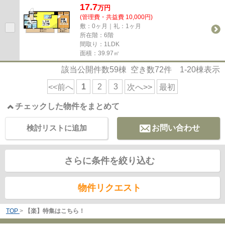
17.7
万
円
(管理費・共益費 10,000円)
敷：0ヶ月｜礼：1ヶ月
所在階：6階
間取り：1LDK
面積：39.97㎡
該当公開件数
59
棟 空き数
72
件
1-20
棟表示
1
2
3
<<前へ
次へ>>
最初
チェックした物件をまとめて
検討リストに追加
お問い合わせ
さらに条件を絞り込む
物件リクエスト
TOP
>
【楽】特集はこちら！