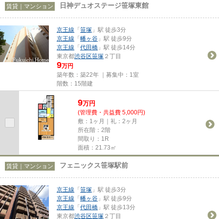
日神デュオステージ笹塚東館
賃貸｜マンション
京王線
「
笹塚
」駅 徒歩3分
京王線
「
幡ヶ谷
」駅 徒歩9分
京王線
「
代田橋
」駅 徒歩14分
東京都
渋谷区
笹塚
２丁目
9
万円
築年数：築22年 ｜募集中：
1室
階数：15階建
9
万
円
(管理費・共益費 5,000円)
敷：1ヶ月｜礼：2ヶ月
所在階：2階
間取り：1R
面積：21.73㎡
フェニックス笹塚駅前
賃貸｜マンション
京王線
「
笹塚
」駅 徒歩3分
京王線
「
幡ヶ谷
」駅 徒歩9分
京王線
「
代田橋
」駅 徒歩13分
東京都
渋谷区
笹塚
２丁目