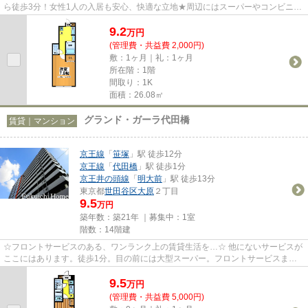
ら徒歩3分！女性1人の入居も安心、快適な立地★周辺にはスーパーやコンビニ、
商店街に至るまであらゆる商業施...
9.2
万
円
(管理費・共益費 2,000円)
敷：1ヶ月｜礼：1ヶ月
所在階：1階
間取り：1K
面積：26.08㎡
グランド・ガーラ代田橋
賃貸｜マンション
京王線
「
笹塚
」駅 徒歩12分
京王線
「
代田橋
」駅 徒歩1分
京王井の頭線
「
明大前
」駅 徒歩13分
東京都
世田谷区
大原
２丁目
9.5
万円
築年数：築21年 ｜募集中：
1室
階数：14階建
☆フロントサービスのある、ワンランク上の賃貸生活を…☆ 他にないサービスが
ここにはあります。徒歩1分。目の前には大型スーパー。フロントサービスまで
受けれる贅沢ぶり。室内はエント...
9.5
万
円
(管理費・共益費 5,000円)