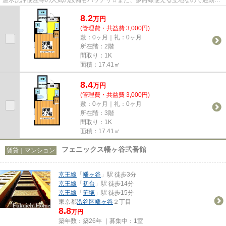
休日のお出かけは楽ちんです♪人...
8.2
万
円
(管理費・共益費 3,000円)
敷：0ヶ月｜礼：0ヶ月
所在階：2階
間取り：1K
面積：17.41㎡
8.4
万
円
(管理費・共益費 3,000円)
敷：0ヶ月｜礼：0ヶ月
所在階：3階
間取り：1K
面積：17.41㎡
フェニックス幡ヶ谷弐番館
賃貸｜マンション
京王線
「
幡ヶ谷
」駅 徒歩3分
京王線
「
初台
」駅 徒歩14分
京王線
「
笹塚
」駅 徒歩15分
東京都
渋谷区
幡ヶ谷
２丁目
8.8
万円
築年数：築26年 ｜募集中：
1室