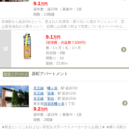
9.1
万円
築年数：築23年 ｜募集中：
1室
階数：13階建
笹塚駅から徒歩3分という、恵まれた住環境！通り沿いに面すマンションで、窓
は遮音強化の２重サッシ！、近隣には深夜１時まで営業しているスーパーやコン
ビニ・商店街がございます。平...
9.1
万
円
(管理費・共益費 7,500円)
敷：1ヶ月｜礼：1ヶ月
所在階：4階
間取り：1K
面積：22.80㎡
原町アパートメント
賃貸｜アパート
京王線
「
幡ヶ谷
」駅 徒歩3分
京王線
「
笹塚
」駅 徒歩12分
京王線
「
初台
」駅 徒歩15分
東京都
渋谷区
幡ヶ谷
１丁目
9.2
万円
築年数：築16年 ｜募集中：
1室
階数：2階建
★駅近というこれ以上ない防犯を大手ハウスメーカーからお届け★ ★幡ヶ谷駅か