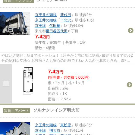
賃貸｜マンション
京王井の頭線
「
新代田
」駅 徒歩2分
京王井の頭線
「
下北沢
」駅 徒歩10分
京王線
「
代田橋
」駅 徒歩13分
東京都
世田谷区
代田
６丁目
7.4
万円
築年数：築38年 ｜募集中：
1室
階数：4階建
やばい遅刻だ！駅までダ～ッシュ！！汗をかく前に駅に到着♪ 最寄り駅まで徒歩2
分の便利な立地☆ お寝坊さんも安心の距離ですね♪ 人気の下北沢も含め、3路線
使えるので通勤やお出かけは...
7.4
万
円
(管理費・共益費 5,000円)
敷：1ヶ月｜礼：1ヶ月
所在階：2階
間取り：1K
面積：17.52㎡
ソルナクレイシア明大前
賃貸｜アパート
京王井の頭線
「
東松原
」駅 徒歩3分
京王線
「
明大前
」駅 徒歩11分