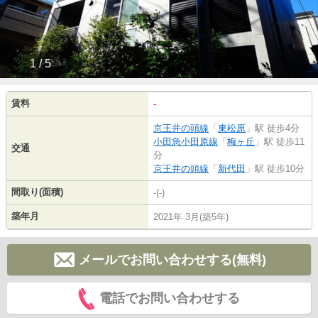
1 / 5
賃料
-
京王井の頭線
「
東松原
」駅 徒歩4分
小田急小田原線
「
梅ヶ丘
」駅 徒歩11
交通
分
京王井の頭線
「
新代田
」駅 徒歩10分
間取り(面積)
-(-)
築年月
2021年 3月(築5年)
メールでお問い合わせする(無料)
電話でお問い合わせする