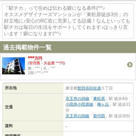
「駅チカ」って住めば伝わる癖になる条件(^^♪
オススメデザイナーズマンションが「東松原徒歩3分」の
好立地に♪安心のRC造に充実してる設備！なんといっても
駅チカは毎日の生活をサポートしてくれます♪はっきり言
います！癖になります(^^♪
過去掲載物件一覧
***
万円
(管理費・共益費 ***円)
敷：***｜礼：***
1階 / *** / ***
所在地
東京都
世田谷区
松原
５丁目
京王井の頭線
「
東松原
」駅 徒歩4分
小田急小田原線
「
梅ヶ丘
」駅 徒歩11
交通
分
京王井の頭線
「
新代田
」駅 徒歩10分
賃料
-