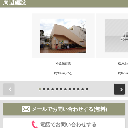
周辺施設
松原保育園
松原北
約389m／5分
約679
前
メールでお問い合わせする(無料)
電話でお問い合わせする