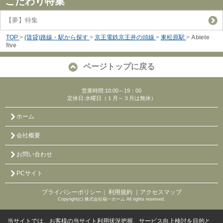
こだわり特集
【夢】特集
TOP
>
(賃貸)路線・駅から探す
>
京王電鉄京王井の頭線
>
東松原駅
>
Abiete
five
ページトップに戻る
営業時間:10:00～19：00
定休日:水曜日（１月～３月は無休）
ホーム
会社概要
お問い合わせ
PCサイト
プライバシーポリシー
利用規約
｜アクセスマップ
｜
Copyright(c) 株式会社福一ホーム All rights reserved.
当サイトでは、お客様の当サイト利用状況把握、サービス向上検討を目的と