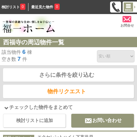
0
0
検討リスト
最近見た物件
お問合せ
西福寺の周辺物件一覧
6
該当物件
棟
7
空き数
件
さらに条件を絞り込む
物件リクエスト
チェックした物件をまとめて
検討リストに追加
お問い合わせ
エクセレントハイム下高井戸