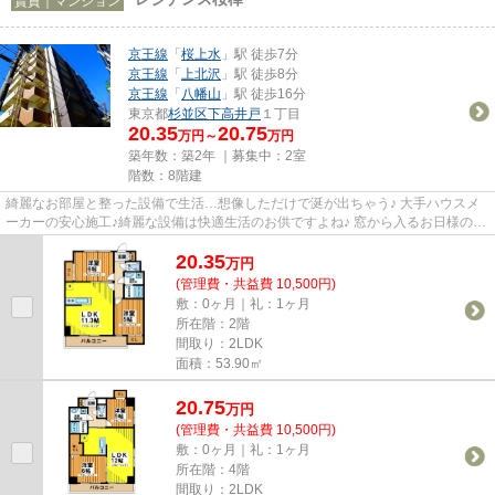
賃貸｜マンション
京王線
「
桜上水
」駅 徒歩7分
京王線
「
上北沢
」駅 徒歩8分
京王線
「
八幡山
」駅 徒歩16分
東京都
杉並区
下高井戸
１丁目
20.35
20.75
万円～
万円
築年数：築2年 ｜募集中：
2室
階数：8階建
綺麗なお部屋と整った設備で生活…想像しただけで涎が出ちゃう♪ 大手ハウスメ
ーカーの安心施工♪綺麗な設備は快適生活のお供ですよね♪ 窓から入るお日様の光
が燦々と気持ちよく入ります☆...
20.35
万
円
(管理費・共益費 10,500円)
敷：0ヶ月｜礼：1ヶ月
所在階：2階
間取り：2LDK
面積：53.90㎡
20.75
万
円
(管理費・共益費 10,500円)
敷：0ヶ月｜礼：1ヶ月
所在階：4階
間取り：2LDK