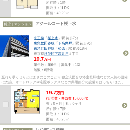
所在階：1階
間取り：1LDK
面積：40.29㎡
アジールコート桜上水
賃貸｜マンション
京王線
「
桜上水
」駅 徒歩7分
東急世田谷線
「
下高井戸
」駅 徒歩9分
東急世田谷線
「
松原
」駅 徒歩18分
東京都
杉並区
下高井戸
１丁目
19.7
万円
築年数：築6年 ｜募集中：
1室
階数：8階建
至れり尽くせりとはまさにこのこと☆ 独立洗面台や浴室乾燥機などの人気の設備
は勿論、オートロックや宅配ボックスなどの共用部分の設備もばっちり♪また、駅
まで簡単な道のりなので女性...
19.7
万
円
(管理費・共益費 15,000円)
敷：0ヶ月｜礼：0ヶ月
所在階：7階
間取り：1LDK
面積：43.23㎡
レジデンス桜樺