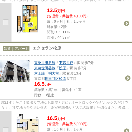
イントも貯めちゃおう(^_-)-☆ ...
13.5
万
円
(管理費・共益費 4,100円)
敷：0ヶ月｜礼：1.5ヶ月
所在階：2階
間取り：1LDK
面積：44.39㎡
エクセラン松原
賃貸｜アパート
東急世田谷線
「
下高井戸
」駅 徒歩7分
東急世田谷線
「
松原
」駅 徒歩7分
京王線
「
明大前
」駅 徒歩13分
東京都
世田谷区
松原
３丁目
16.5
万円
築年数：築1年 ｜募集中：
1室
階数：3階建
駅はすぐそこ！欲張り立地なお部屋と共に♪ オートロックや宅配ボックスだけで
なく、独立洗面台や追い炊き、浴室乾燥機など人気の設備も完備☆また、多路線
使える立地なので通勤や休日の...
16.5
万
円
(管理費・共益費 5,000円)
敷：1ヶ月｜礼：1ヶ月