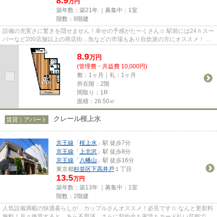
8.9
万円
築年数：築21年 ｜募集中：
1室
階数：8階建
設備の充実さに驚きを隠せません！幸せの予感がたーくさん☆ 駅前には24ｈスー
パーなど200店舗以上の商店街…魚などの市場もあり自炊派の方にオススメ！ タ
イル貼りのガッチリとした外観...
8.9
万
円
(管理費・共益費 10,000円)
敷：1ヶ月｜礼：1ヶ月
所在階：2階
間取り：1R
面積：26.50㎡
クレール桜上水
賃貸｜アパート
京王線
「
桜上水
」駅 徒歩7分
京王線
「
上北沢
」駅 徒歩8分
京王線
「
八幡山
」駅 徒歩16分
東京都
杉並区
下高井戸
１丁目
13.5
万円
築年数：築13年 ｜募集中：
1室
階数：2階建
人気設備満載の快適暮らしが…カップルさんオススメ！必見です☆ なんと更新料
無料！月々換算すると…あら不思議。さらに契約金も家賃もカード払い可能でポ