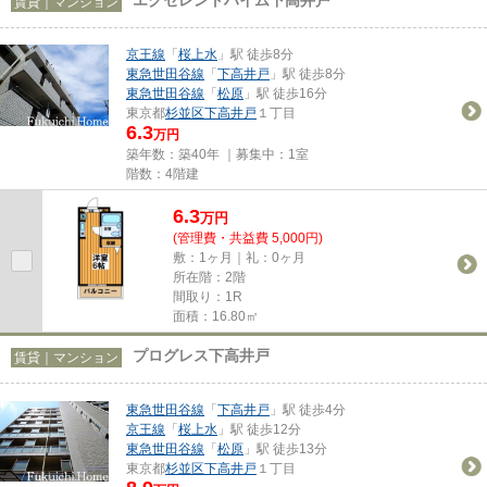
賃貸｜マンション
京王線
「
桜上水
」駅 徒歩8分
東急世田谷線
「
下高井戸
」駅 徒歩8分
東急世田谷線
「
松原
」駅 徒歩16分
東京都
杉並区
下高井戸
１丁目
6.3
万円
築年数：築40年 ｜募集中：
1室
階数：4階建
6.3
万
円
(管理費・共益費 5,000円)
敷：1ヶ月｜礼：0ヶ月
所在階：2階
間取り：1R
面積：16.80㎡
プログレス下高井戸
賃貸｜マンション
東急世田谷線
「
下高井戸
」駅 徒歩4分
京王線
「
桜上水
」駅 徒歩12分
東急世田谷線
「
松原
」駅 徒歩13分
東京都
杉並区
下高井戸
１丁目