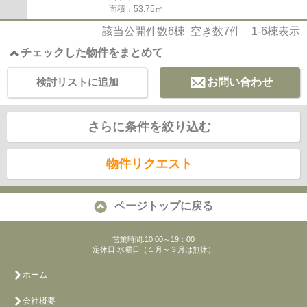
面積：53.75㎡
該当公開件数
6
棟 空き数
7
件
1-6
棟表示
チェックした物件をまとめて
検討リストに追加
お問い合わせ
さらに条件を絞り込む
物件リクエスト
ページトップに戻る
営業時間:10:00～19：00
定休日:水曜日（１月～３月は無休）
ホーム
会社概要