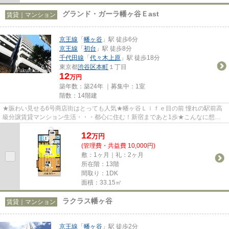
グランド・ガーラ幡ヶ谷Ｅast
賃貸｜マンション
京王線
「
幡ヶ谷
」駅 徒歩6分
京王線
「
初台
」駅 徒歩8分
千代田線
「
代々木上原
」駅 徒歩18分
東京都
渋谷区
本町
１丁目
12
万円
築年数：築24年 ｜募集中：
1室
階数：14階建
★賑わい見せる6号商店街はとっても人気★幡ヶ谷Ｌｉｆｅ目の前 憧れの駅前高
級分譲賃貸マンション生活・・・都心に住む！新宿まであと1歩★こんなに想像
膨らむ新生活は楽しみですね(＾◇...
12
万
円
(管理費・共益費 10,000円)
敷：1ヶ月｜礼：2ヶ月
所在階：13階
間取り：1DK
面積：33.15㎡
ラクラス幡ヶ谷
賃貸｜マンション
京王線
「
幡ヶ谷
」駅 徒歩2分