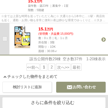
15.1
万円
築年数：築23年 ｜募集中：
1室
階数：5階建
☆全ては上質な時間を送っていただく為に☆ 大通りから1本中に…☆駅・商店街
も近く、通勤・お買い物も非常に便利☆夜は静かな環境でゆっくりと…☆大きな
窓から降り注ぐ光。明るく、綺麗な室...
15.1
万
円
(管理費・共益費 15,000円)
敷：0ヶ月｜礼：1ヶ月
所在階：3階
間取り：1DK
面積：30.06㎡
該当公開件数
29
棟 空き数
37
件
1-20
棟表示
1
2
<<前へ
次へ>>
最初
チェックした物件をまとめて
検討リストに追加
お問い合わせ
さらに条件を絞り込む