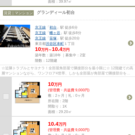
面積：39.97㎡
グランディール初台
賃貸｜マンション
京王線
「
初台
」駅 徒歩6分
京王線
「
幡ヶ谷
」駅 徒歩8分
京王線
「
笹塚
」駅 徒歩20分
東京都
渋谷区
本町
１丁目
10
10.4
万円～
万円
築年数：築18年 ｜募集中：
2室
階数：12階建
☆近隣トラブルとサヨナラ！全部屋角部屋で隣接部分を最小限に☆ 12階建ての高
層マンションながら、ワンフロア4世帯、しかも全部屋が角部屋で隣接部分を最
小限に。騒音トラブルの心配も...
10
万
円
(管理費・共益費 9,000円)
敷：2ヶ月｜礼：0ヶ月
所在階：2階
間取り：1K
面積：29.20㎡
10.4
万
円
(管理費・共益費 9,000円)