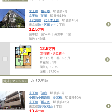
京王線
「
幡ヶ谷
」駅 徒歩2分
京王線
「
笹塚
」駅 徒歩13分
千代田線
「
代々木上原
」駅 徒歩18分
東京都
渋谷区
幡ヶ谷
２丁目
12.5
万円
築年数：築52年 ｜募集中：
1室
階数：4階建
12.5
万
円
(管理費・共益費 -)
敷：1ヶ月｜礼：0ヶ月
所在階：4階
間取り：2DK
面積：37.00㎡
カリス初台
賃貸｜マンション
京王線
「
初台
」駅 徒歩3分
小田急小田原線
「
参宮橋
」駅 徒歩10分
京王線
「
幡ヶ谷
」駅 徒歩15分
東京都
渋谷区
初台
１丁目
13.4
万円