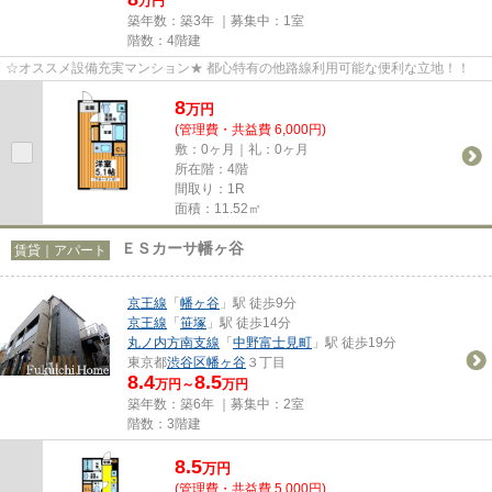
万円
築年数：築3年 ｜募集中：
1室
階数：4階建
☆オススメ設備充実マンション★ 都心特有の他路線利用可能な便利な立地！！
8
万
円
(管理費・共益費 6,000円)
敷：0ヶ月｜礼：0ヶ月
所在階：4階
間取り：1R
面積：11.52㎡
ＥＳカーサ幡ヶ谷
賃貸｜アパート
京王線
「
幡ヶ谷
」駅 徒歩9分
京王線
「
笹塚
」駅 徒歩14分
丸ノ内方南支線
「
中野富士見町
」駅 徒歩19分
東京都
渋谷区
幡ヶ谷
３丁目
8.4
8.5
万円～
万円
築年数：築6年 ｜募集中：
2室
階数：3階建
8.5
万
円
(管理費・共益費 5,000円)