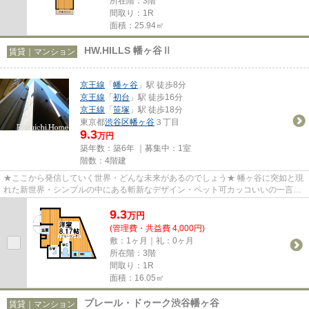
所在階：3階
間取り：1R
面積：25.94㎡
HW.HILLS 幡ヶ谷Ⅱ
賃貸｜マンション
京王線
「
幡ヶ谷
」駅 徒歩8分
京王線
「
初台
」駅 徒歩16分
京王線
「
笹塚
」駅 徒歩18分
東京都
渋谷区
幡ヶ谷
３丁目
9.3
万円
築年数：築6年 ｜募集中：
1室
階数：4階建
★ここから発信していく世界・どんな未来があるのでしょう★ 幡ヶ谷に突如と現
れた新世界・シンプルの中にある斬新なデザイン・ペット可カッコいいの一言で
表せない世界にあなたをいざな...
9.3
万
円
(管理費・共益費 4,000円)
敷：1ヶ月｜礼：0ヶ月
所在階：3階
間取り：1R
面積：16.05㎡
プレール・ドゥーク渋谷幡ヶ谷
賃貸｜マンション