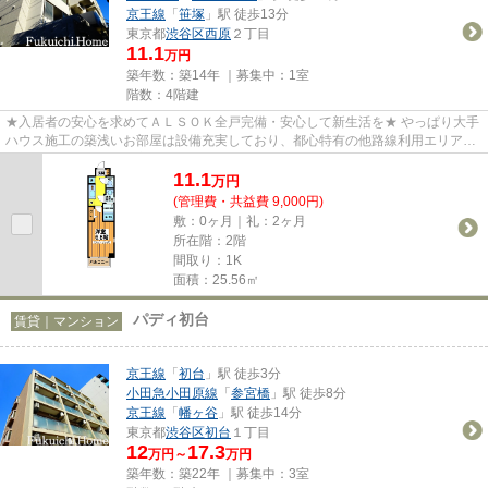
京王線
「
笹塚
」駅 徒歩13分
東京都
渋谷区
西原
２丁目
11.1
万円
築年数：築14年 ｜募集中：
1室
階数：4階建
★入居者の安心を求めてＡＬＳＯＫ全戸完備・安心して新生活を★ やっぱり大手
ハウス施工の築浅いお部屋は設備充実しており、都心特有の他路線利用エリア
(^^♪生活のしやすい環境と設備の...
11.1
万
円
(管理費・共益費 9,000円)
敷：0ヶ月｜礼：2ヶ月
所在階：2階
間取り：1K
面積：25.56㎡
パディ初台
賃貸｜マンション
京王線
「
初台
」駅 徒歩3分
小田急小田原線
「
参宮橋
」駅 徒歩8分
京王線
「
幡ヶ谷
」駅 徒歩14分
東京都
渋谷区
初台
１丁目
12
17.3
万円～
万円
築年数：築22年 ｜募集中：
3室