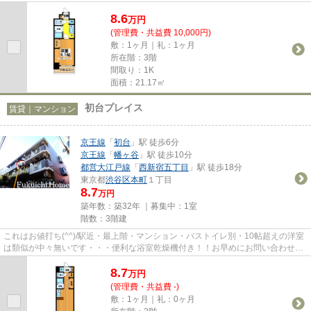
非楽天でのお買い物をお楽しみ...
8.6
万
円
(管理費・共益費 10,000円)
敷：1ヶ月｜礼：1ヶ月
所在階：3階
間取り：1K
面積：21.17㎡
初台プレイス
賃貸｜マンション
京王線
「
初台
」駅 徒歩6分
京王線
「
幡ヶ谷
」駅 徒歩10分
都営大江戸線
「
西新宿五丁目
」駅 徒歩18分
東京都
渋谷区
本町
１丁目
8.7
万円
築年数：築32年 ｜募集中：
1室
階数：3階建
これはお値打ち(^^)/駅近・最上階・マンション・バストイレ別・10帖超えの洋室
は類似が中々無いです・・・便利な浴室乾燥機付き！！お早めにお問い合わせく
ださい
8.7
万
円
(管理費・共益費 -)
敷：1ヶ月｜礼：0ヶ月