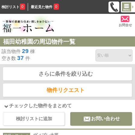
0
0
検討リスト
最近見た物件
お問合せ
福田幼稚園の周辺物件一覧
29
該当物件
棟
37
空き数
件
さらに条件を絞り込む
物件リクエスト
チェックした物件をまとめて
検討リストに追加
お問い合わせ
ヴィブレ大平