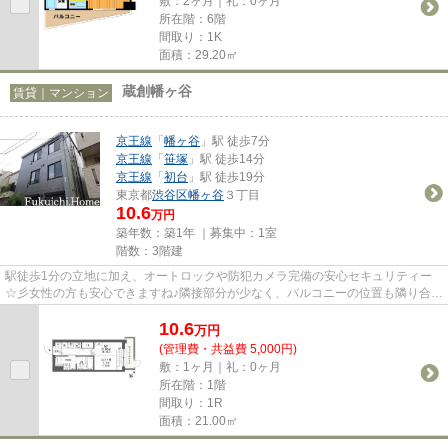
敷：2ヶ月｜礼：0ヶ月
所在階：6階
間取り：1K
面積：29.20㎡
蔵創幡ヶ谷
賃貸｜マンション
京王線
「
幡ヶ谷
」駅 徒歩7分
京王線
「
笹塚
」駅 徒歩14分
京王線
「
初台
」駅 徒歩19分
東京都
渋谷区
幡ヶ谷
３丁目
10.6
万円
築年数：築1年 ｜募集中：
1室
階数：3階建
駅徒歩1分の立地に加え、オートロックや防犯カメラ完備の安心セキュリティー
☆彡女性の方も安心できますね♪隣接部分が少なく、バルコニーの位置も隣り合わ
ない造りはオーナー様の細かい...
10.6
万
円
(管理費・共益費 5,000円)
敷：1ヶ月｜礼：0ヶ月
所在階：1階
間取り：1R
面積：21.00㎡