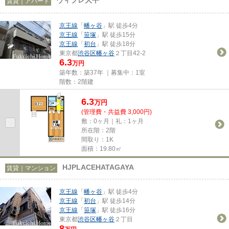
賃貸｜アパート
京王線
「
幡ヶ谷
」駅 徒歩4分
京王線
「
笹塚
」駅 徒歩15分
京王線
「
初台
」駅 徒歩18分
東京都
渋谷区
幡ヶ谷
２丁目42-2
6.3
万円
築年数：築37年 ｜募集中：
1室
階数：2階建
6.3
万
円
(管理費・共益費 3,000円)
敷：0ヶ月｜礼：1ヶ月
所在階：2階
間取り：1K
面積：19.80㎡
HJPLACEHATAGAYA
賃貸｜マンション
京王線
「
幡ヶ谷
」駅 徒歩4分
京王線
「
初台
」駅 徒歩14分
京王線
「
笹塚
」駅 徒歩16分
東京都
渋谷区
幡ヶ谷
２丁目
8