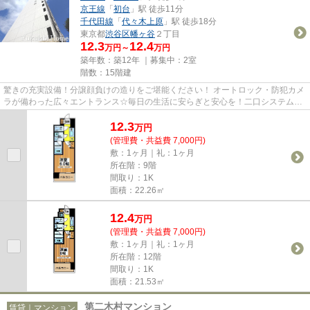
京王線
「
初台
」駅 徒歩11分
千代田線
「
代々木上原
」駅 徒歩18分
東京都
渋谷区
幡ヶ谷
２丁目
12.3
12.4
万円～
万円
築年数：築12年 ｜募集中：
2室
階数：15階建
驚きの充実設備！分譲顔負けの造りをご堪能ください！ オートロック・防犯カメ
ラが備わった広々エントランス☆毎日の生活に安らぎと安心を！二口システム・
浴室乾燥機・追い焚きなどの...
12.3
万
円
(管理費・共益費 7,000円)
敷：1ヶ月｜礼：1ヶ月
所在階：9階
間取り：1K
面積：22.26㎡
12.4
万
円
(管理費・共益費 7,000円)
敷：1ヶ月｜礼：1ヶ月
所在階：12階
間取り：1K
面積：21.53㎡
第二木村マンション
賃貸｜マンション