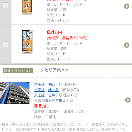
敷：1ヶ月｜礼：0ヶ月
所在階：1階
間取り：1K
面積：21.73㎡
8.4
万
円
(管理費・共益費 5,000円)
敷：1ヶ月｜礼：0ヶ月
所在階：3階
間取り：1R
面積：18.83㎡
エクセリア代々木
賃貸｜マンション
京王線
「
初台
」駅 徒歩7分
京王線
「
幡ヶ谷
」駅 徒歩7分
京王線
「
笹塚
」駅 徒歩19分
東京都
渋谷区
本町
１丁目
8.6
万円
築年数：築28年 ｜募集中：
1室
階数：11階建
初台・幡ヶ谷２駅7分の好立地！近隣コンビニ、スーパー多数あり 安心のセキュ
リティー面が好評です★便利な宅配BOXは単身者様には嬉しい設備ですね(^^)/是