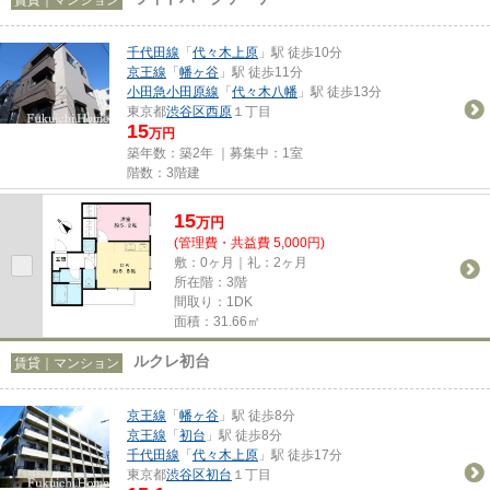
千代田線
「
代々木上原
」駅 徒歩10分
京王線
「
幡ヶ谷
」駅 徒歩11分
小田急小田原線
「
代々木八幡
」駅 徒歩13分
東京都
渋谷区
西原
１丁目
15
万円
築年数：築2年 ｜募集中：
1室
階数：3階建
15
万
円
(管理費・共益費 5,000円)
敷：0ヶ月｜礼：2ヶ月
所在階：3階
間取り：1DK
面積：31.66㎡
ルクレ初台
賃貸｜マンション
京王線
「
幡ヶ谷
」駅 徒歩8分
京王線
「
初台
」駅 徒歩8分
千代田線
「
代々木上原
」駅 徒歩17分
東京都
渋谷区
初台
１丁目