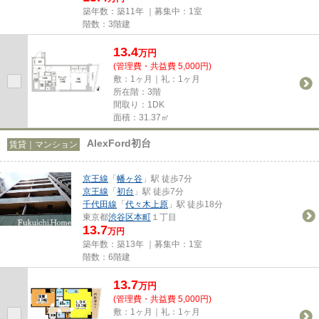
築年数：築11年 ｜募集中：
1室
階数：3階建
13.4
万
円
(管理費・共益費 5,000円)
敷：1ヶ月｜礼：1ヶ月
所在階：3階
間取り：1DK
面積：31.37㎡
AlexFord初台
賃貸｜マンション
京王線
「
幡ヶ谷
」駅 徒歩7分
京王線
「
初台
」駅 徒歩7分
千代田線
「
代々木上原
」駅 徒歩18分
東京都
渋谷区
本町
１丁目
13.7
万円
築年数：築13年 ｜募集中：
1室
階数：6階建
13.7
万
円
(管理費・共益費 5,000円)
敷：1ヶ月｜礼：1ヶ月