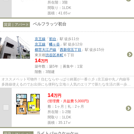
所在階：3階
間取り：1LDK
面積：41.65㎡
ベルフラッツ初台
賃貸｜アパート
京王線
「
初台
」駅 徒歩11分
京王線
「
幡ヶ谷
」駅 徒歩12分
都営大江戸線
「
西新宿五丁目
」駅 徒歩15分
東京都
渋谷区
本町
６丁目
14
万円
築年数：築5年 ｜募集中：
1室
階数：3階建
オススメペット可物件！住むならやっぱり綺麗が一番☆彡 ♪京王線や丸ノ内線等
多路線使えるのでお出掛にも便利な立地☆人気のエリアで新たな生活の第一歩を
踏み出そう(^_-)-☆ 大手ハウス...
14
万
円
(管理費・共益費 5,000円)
敷：1ヶ月｜礼：2ヶ月
所在階：1-2階
間取り：1LDK
面積：35.17㎡
ライトパークケーケー
賃貸｜マンション