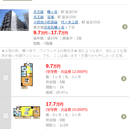
京王線
「
幡ヶ谷
」駅 徒歩2分
京王線
「
笹塚
」駅 徒歩10分
小田急小田原線
「
代々木上原
」駅 徒歩15分
東京都
渋谷区
幡ヶ谷
１丁目
9.7
17.7
万円～
万円
築年数：築15年 ｜募集中：
2室
階数：7階建
★人気の街、幡ヶ谷で…ワンランク上の新生活★ 似たような造り、似たような場
所が多い分譲マンション。でも…ここは違います！大通りから中に入った立地。
脱衣場・独立洗面を完備。駅から...
9.7
万
円
(管理費・共益費 12,000円)
敷：1ヶ月｜礼：1ヶ月
所在階：5階
間取り：1K
面積：20.47㎡
17.7
万
円
(管理費・共益費 10,000円)
敷：0ヶ月｜礼：1ヶ月
所在階：6階
間取り：1LDK