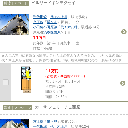
ベルリードキンモクセイ
賃貸｜アパート
千代田線
「
代々木上原
」駅 徒歩6分
京王線
「
幡ヶ谷
」駅 徒歩11分
小田急小田原線
「
代々木八幡
」駅 徒歩14分
東京都
渋谷区
西原
２丁目
11
万円
築年数：築5年 ｜募集中：
1室
階数：2階建
★人気の立地に素敵なお部屋…これ以上の贅沢なんてあるのか…★ 人気の高い
代々木上原から程近い、閑静な住宅地。2駅3線利用可能なので、あらゆる場所へ
のアクセスも良好です★居室は広々...
11
万
円
(管理費・共益費 4,000円)
敷：1ヶ月｜礼：1ヶ月
所在階：1階
間取り：1K
面積：24.63㎡
カーサ フェリーチェ西原
賃貸｜マンション
京王線
「
幡ヶ谷
」駅 徒歩6分
千代田線
「
代々木上原
」駅 徒歩12分