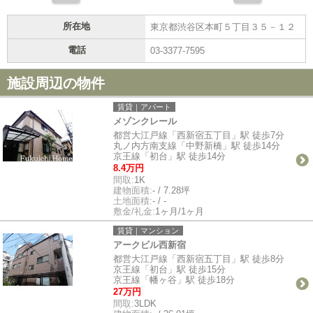
所在地
東京都渋谷区本町５丁目３５－１２
電話
03-3377-7595
施設周辺の物件
賃貸｜アパート
メゾンクレール
都営大江戸線「西新宿五丁目」駅 徒歩7分
丸ノ内方南支線「中野新橋」駅 徒歩14分
京王線「初台」駅 徒歩14分
8.4万円
間取:
1K
建物面積:
- / 7.28坪
土地面積:
- / -
敷金/礼金:
1ヶ月/1ヶ月
賃貸｜マンション
アークビル西新宿
都営大江戸線「西新宿五丁目」駅 徒歩8分
京王線「初台」駅 徒歩15分
京王線「幡ヶ谷」駅 徒歩18分
27万円
間取:
3LDK