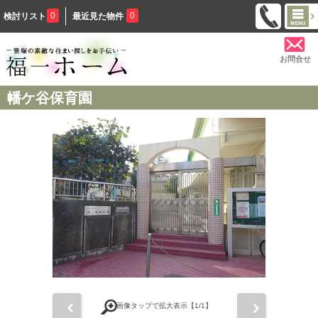
0
0
検討リスト
最近見た物件
お問合せ
幡ケ谷保育園
前
次
画像タップで拡大表示【
1
/1】