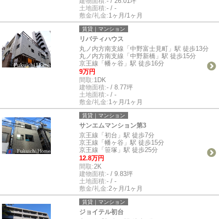
建物面積:
- / 26.01坪
土地面積:
- / -
敷金/礼金:
1ヶ月/1ヶ月
賃貸｜マンション
リバティハウス
丸ノ内方南支線「中野富士見町」駅 徒歩13分
丸ノ内方南支線「中野新橋」駅 徒歩15分
京王線「幡ヶ谷」駅 徒歩16分
9万円
間取:
1DK
建物面積:
- / 8.77坪
土地面積:
- / -
敷金/礼金:
1ヶ月/1ヶ月
賃貸｜マンション
サンエムマンション第3
京王線「初台」駅 徒歩7分
京王線「幡ヶ谷」駅 徒歩15分
京王線「笹塚」駅 徒歩25分
12.8万円
間取:
2K
建物面積:
- / 9.83坪
土地面積:
- / -
敷金/礼金:
2ヶ月/1ヶ月
賃貸｜マンション
ジョイテル初台