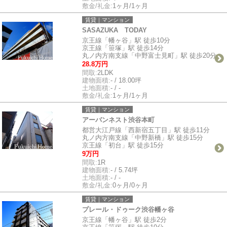
敷金/礼金:
1ヶ月/1ヶ月
賃貸｜マンション
SASAZUKA TODAY
京王線「幡ヶ谷」駅 徒歩10分
京王線「笹塚」駅 徒歩14分
丸ノ内方南支線「中野富士見町」駅 徒歩20分
28.8万円
間取:
2LDK
建物面積:
- / 18.00坪
土地面積:
- / -
敷金/礼金:
1ヶ月/1ヶ月
賃貸｜マンション
アーバンネスト渋谷本町
都営大江戸線「西新宿五丁目」駅 徒歩11分
丸ノ内方南支線「中野新橋」駅 徒歩15分
京王線「初台」駅 徒歩15分
9万円
間取:
1R
建物面積:
- / 5.74坪
土地面積:
- / -
敷金/礼金:
0ヶ月/0ヶ月
賃貸｜マンション
プレール・ドゥーク渋谷幡ヶ谷
京王線「幡ヶ谷」駅 徒歩2分