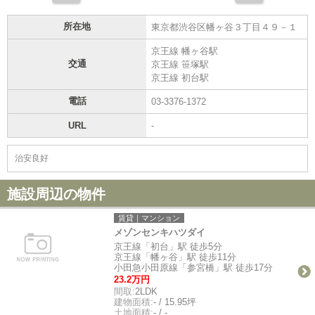
所在地
東京都渋谷区幡ヶ谷３丁目４９－１
京王線 幡ヶ谷駅
交通
京王線 笹塚駅
京王線 初台駅
電話
03-3376-1372
URL
-
治安良好
施設周辺の物件
賃貸｜マンション
メゾンセンキハツダイ
京王線「初台」駅 徒歩5分
京王線「幡ヶ谷」駅 徒歩11分
小田急小田原線「参宮橋」駅 徒歩17分
23.2万円
間取:
2LDK
建物面積:
- / 15.95坪
土地面積:
- / -