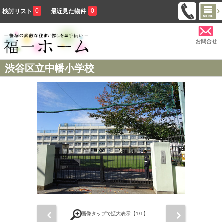
0
0
検討リスト
最近見た物件
お問合せ
渋谷区立中幡小学校
前
次
画像タップで拡大表示【
1
/1】