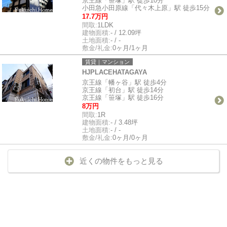
京王線「笹塚」駅 徒歩10分
小田急小田原線「代々木上原」駅 徒歩15分
17.7万円
間取:
1LDK
建物面積:
- / 12.09坪
土地面積:
- / -
敷金/礼金:
0ヶ月/1ヶ月
賃貸｜マンション
HJPLACEHATAGAYA
京王線「幡ヶ谷」駅 徒歩4分
京王線「初台」駅 徒歩14分
京王線「笹塚」駅 徒歩16分
8万円
間取:
1R
建物面積:
- / 3.48坪
土地面積:
- / -
敷金/礼金:
0ヶ月/0ヶ月
近くの物件をもっと見る