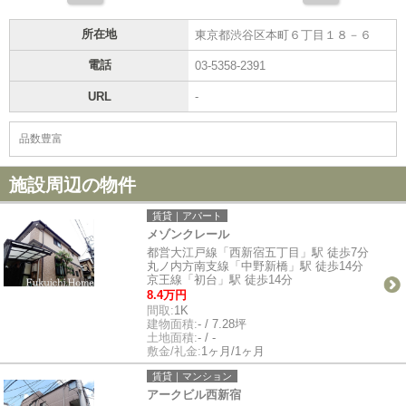
所在地
東京都渋谷区本町６丁目１８－６
電話
03-5358-2391
URL
-
品数豊富
施設周辺の物件
賃貸｜アパート
メゾンクレール
都営大江戸線「西新宿五丁目」駅 徒歩7分
丸ノ内方南支線「中野新橋」駅 徒歩14分
京王線「初台」駅 徒歩14分
8.4万円
間取:
1K
建物面積:
- / 7.28坪
土地面積:
- / -
敷金/礼金:
1ヶ月/1ヶ月
賃貸｜マンション
アークビル西新宿