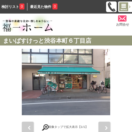
0
0
検討リスト
最近見た物件
お問合せ
まいばすけっと渋谷本町６丁目店
前
次
画像タップで拡大表示【
1
/1】